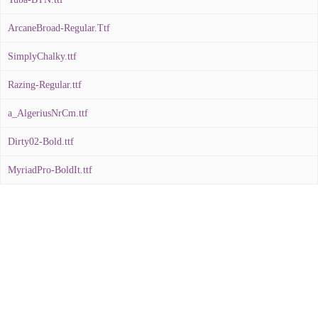
ArcaneBroad-Regular.Ttf
SimplyChalky.ttf
Razing-Regular.ttf
a_AlgeriusNrCm.ttf
Dirty02-Bold.ttf
MyriadPro-BoldIt.ttf