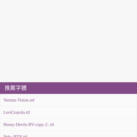
推薦字體
Vermin-Vision.otf
LeviCrayola.ttf
Horny-Devils-BV-copy-2-.ttf
Yuba-BTN.ttf