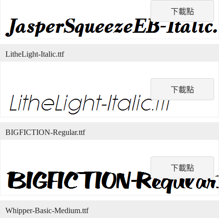
下載點
LitheLight-Italic.ttf
下載點
BIGFICTION-Regular.ttf
下載點
Whipper-Basic-Medium.ttf