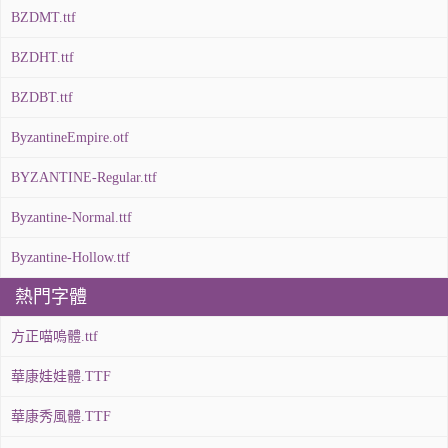
BZDMT.ttf
BZDHT.ttf
BZDBT.ttf
ByzantineEmpire.otf
BYZANTINE-Regular.ttf
Byzantine-Normal.ttf
Byzantine-Hollow.ttf
熱門字體
方正喵嗚體.ttf
華康娃娃體.TTF
華康秀風體.TTF