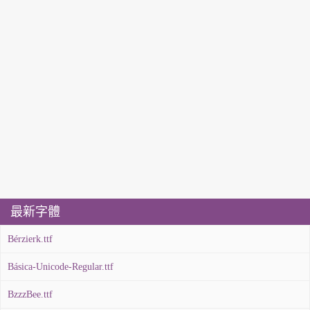
最新字體
Bérzierk.ttf
Básica-Unicode-Regular.ttf
BzzzBee.ttf