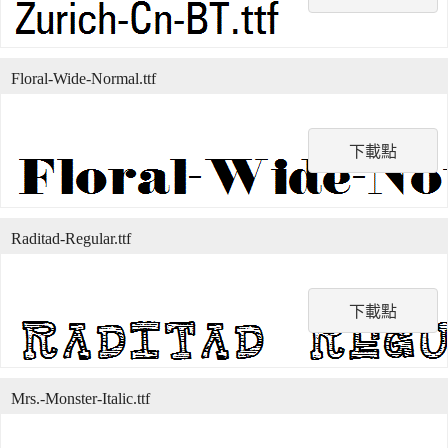
Floral-Wide-Normal.ttf
下載點
Raditad-Regular.ttf
下載點
Mrs.-Monster-Italic.ttf