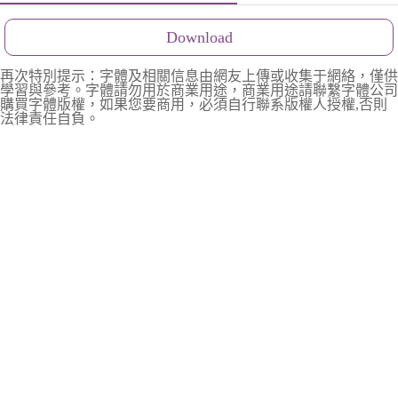
Download
再次特別提示：字體及相關信息由網友上傳或收集于網絡，僅供
學習與參考。字體請勿用於商業用途，商業用途請聯繫字體公司
購買字體版權，如果您要商用，必須自行聯系版權人授權,否則
法律責任自負。