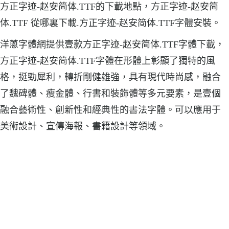
方正字迹-赵安简体.TTF的下載地點，方正字迹-赵安简
体.TTF 從哪裏下載.方正字迹-赵安简体.TTF字體安裝。
洋蔥字體網提供壹款方正字迹-赵安简体.TTF字體下載，
方正字迹-赵安简体.TTF字體在形體上彰顯了獨特的風
格，挺勁犀利，轉折剛健雄強，具有現代時尚感，融合
了魏碑體、瘦金體、行書和裝飾體等多元要素，是壹個
融合藝術性、創新性和經典性的書法字體。可以應用于
美術設計、宣傳海報、書籍設計等領域。