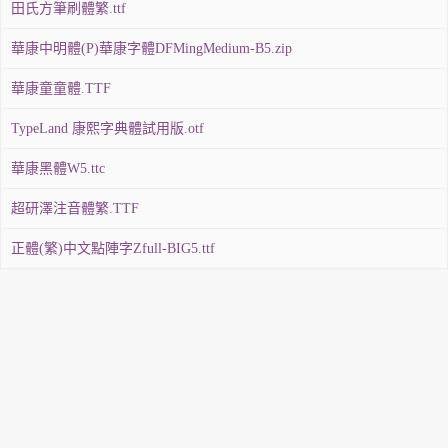
田氏方筆刷體繁.ttf
華康中明體(P)華康字體DFMingMedium-B5.zip
華康童童體.TTF
TypeLand 康熙字典體試用版.otf
華康黑體W5.ttc
超研澤注音體繁.TTF
正體(繁)中文點陣字Zfull-BIG5.ttf