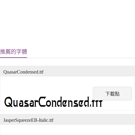
推薦的字體
QuasarCondensed.ttf
下載點
JasperSqueezeEB-Italic.ttf