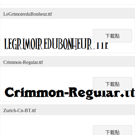
LeGrimoireduBonheur.ttf
下載點
Crimmon-Regular.ttf
下載點
Zurich-Cn-BT.ttf
下載點