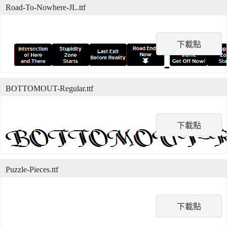
Road-To-Nowhere-JL.ttf
下載點
BOTTOMOUT-Regular.ttf
下載點
Puzzle-Pieces.ttf
下載點