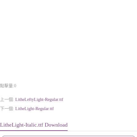
點擊量:
0
上一個:
LitheLeftyLight-Regular.ttf
下一個:
LitheLight-Regular.ttf
LitheLight-Italic.ttf Download