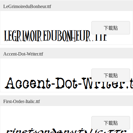
LeGrimoireduBonheur.ttf
下載點
Accent-Dot-Writer.ttf
下載點
First-Order-Italic.ttf
下載點