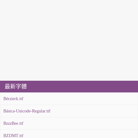
最新字體
Bérzierk.ttf
Básica-Unicode-Regular.ttf
BzzzBee.ttf
BZDMT.ttf