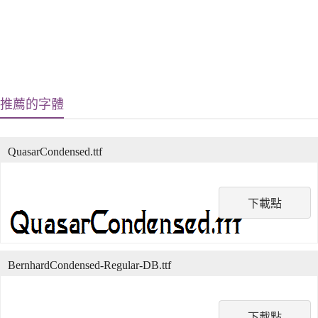
推薦的字體
QuasarCondensed.ttf
下載點
BernhardCondensed-Regular-DB.ttf
下載點