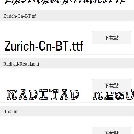
Zurich-Cn-BT.ttf
下載點
Raditad-Regular.ttf
下載點
Rufa.ttf
下載點