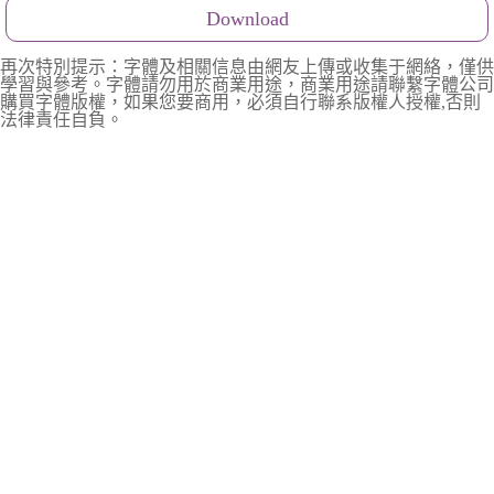
Download
再次特別提示：字體及相關信息由網友上傳或收集于網絡，僅供
學習與參考。字體請勿用於商業用途，商業用途請聯繫字體公司
購買字體版權，如果您要商用，必須自行聯系版權人授權,否則
法律責任自負。