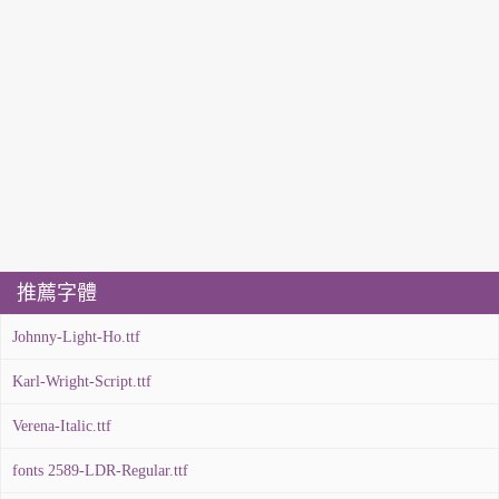
推薦字體
Johnny-Light-Ho.ttf
Karl-Wright-Script.ttf
Verena-Italic.ttf
fonts 2589-LDR-Regular.ttf