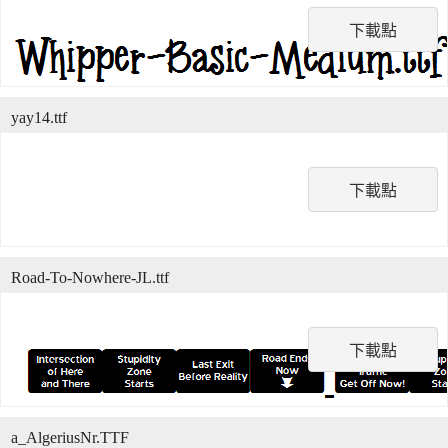
下載點
yay14.ttf
下載點
Road-To-Nowhere-JL.ttf
下載點
a_AlgeriusNr.TTF