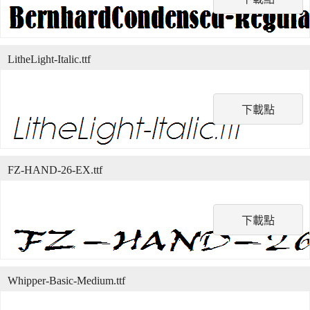
LitheLight-Italic.ttf
下載點
FZ-HAND-26-EX.ttf
下載點
Whipper-Basic-Medium.ttf