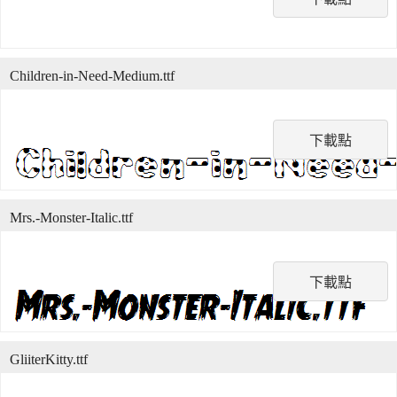
Children-in-Need-Medium.ttf
下載點
Mrs.-Monster-Italic.ttf
下載點
GliiterKitty.ttf