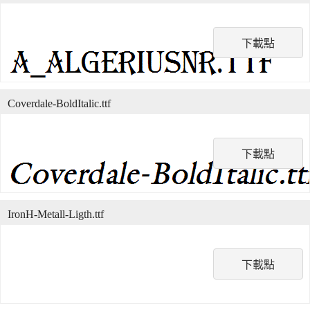
下載點
Coverdale-BoldItalic.ttf
下載點
IronH-Metall-Ligth.ttf
下載點