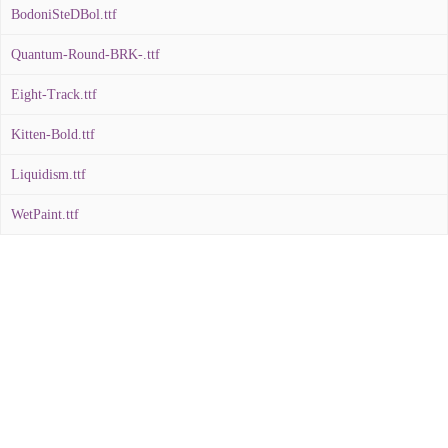
BodoniSteDBol.ttf
Quantum-Round-BRK-.ttf
Eight-Track.ttf
Kitten-Bold.ttf
Liquidism.ttf
WetPaint.ttf