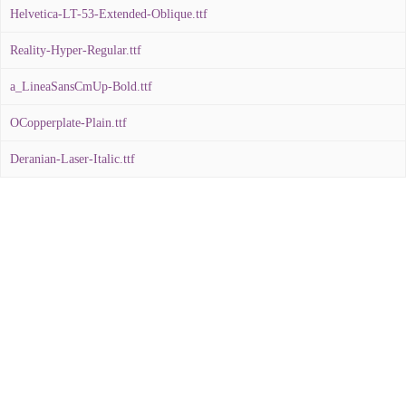
Helvetica-LT-53-Extended-Oblique.ttf
Reality-Hyper-Regular.ttf
a_LineaSansCmUp-Bold.ttf
OCopperplate-Plain.ttf
Deranian-Laser-Italic.ttf