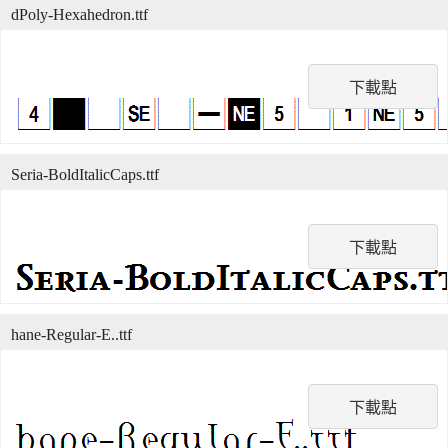
dPoly-Hexahedron.ttf
下載點
Seria-BoldItalicCaps.ttf
下載點
hane-Regular-E..ttf
下載點