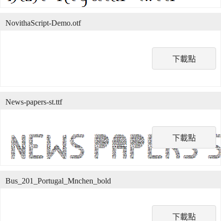
NovithaScript-Demo.otf
下載點
News-papers-st.ttf
下載點
Bus_201_Portugal_Mnchen_bold
下載點