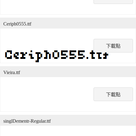
Ceriph0555.ttf
下載點
Vieira.ttf
下載點
singlDementr-Regular.ttf