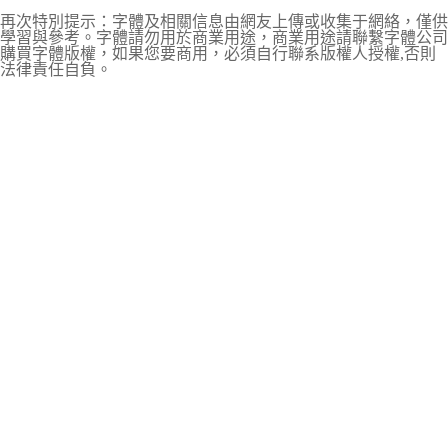
再次特別提示：字體及相關信息由網友上傳或收集于網絡，僅供
學習與參考。字體請勿用於商業用途，商業用途請聯繫字體公司
購買字體版權，如果您要商用，必須自行聯系版權人授權,否則
法律責任自負。