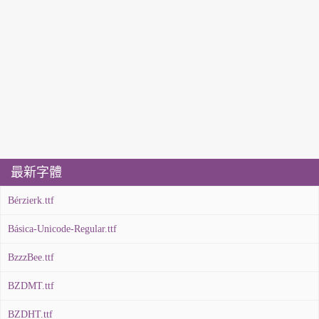
最新字體
Bérzierk.ttf
Básica-Unicode-Regular.ttf
BzzzBee.ttf
BZDMT.ttf
BZDHT.ttf