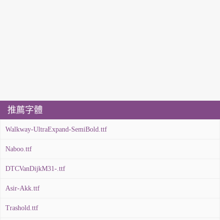
推薦字體
Walkway-UltraExpand-SemiBold.ttf
Naboo.ttf
DTCVanDijkM31-.ttf
Asir-Akk.ttf
Trashold.ttf