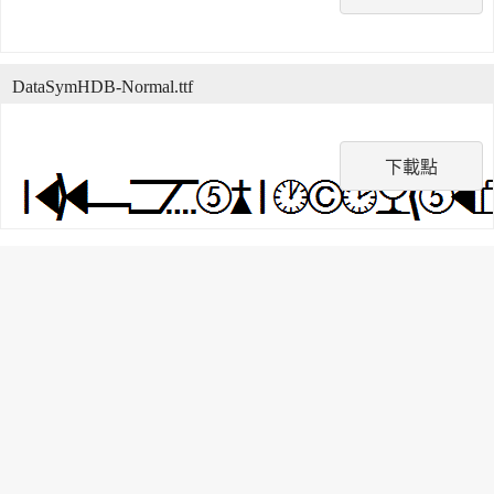
DataSymHDB-Normal.ttf
下載點