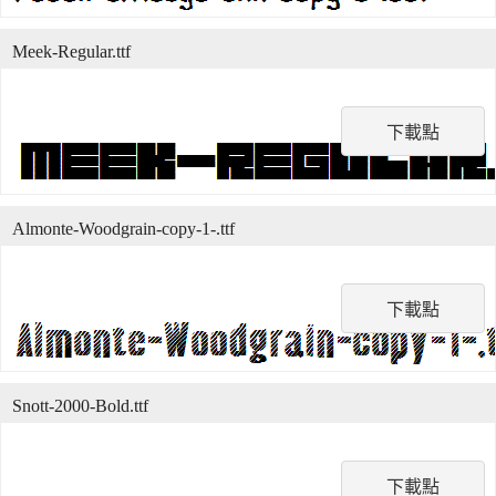
Meek-Regular.ttf
下載點
Almonte-Woodgrain-copy-1-.ttf
下載點
Snott-2000-Bold.ttf
下載點