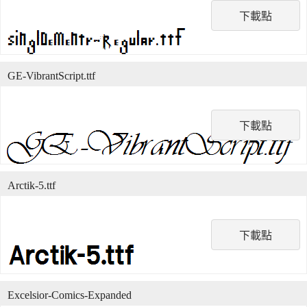
下載點
GE-VibrantScript.ttf
下載點
Arctik-5.ttf
下載點
Excelsior-Comics-Expanded