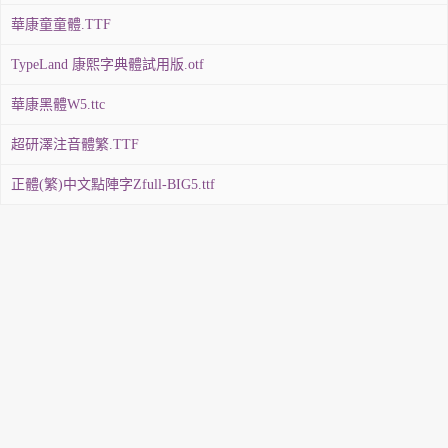
華康童童體.TTF
TypeLand 康熙字典體試用版.otf
華康黑體W5.ttc
超研澤注音體繁.TTF
正體(繁)中文點陣字Zfull-BIG5.ttf