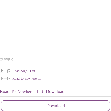
點擊量:
0
上一個:
Road-Sign-D.ttf
下一個:
Road-to-nowhere.ttf
Road-To-Nowhere-JL.ttf Download
Download