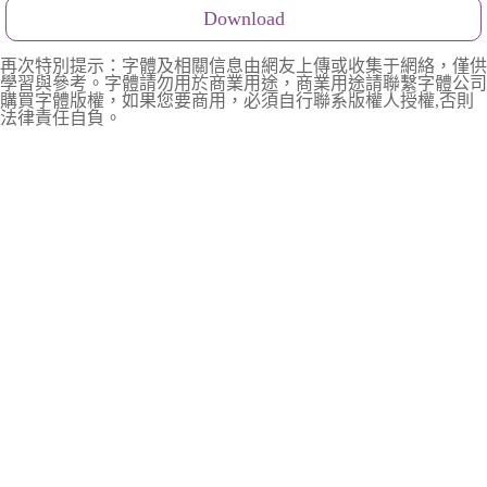
Download
再次特別提示：字體及相關信息由網友上傳或收集于網絡，僅供
學習與參考。字體請勿用於商業用途，商業用途請聯繫字體公司
購買字體版權，如果您要商用，必須自行聯系版權人授權,否則
法律責任自負。