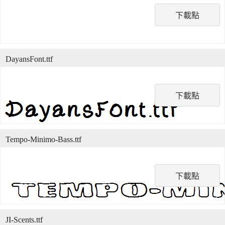
下載點
DayansFont.ttf
下載點
Tempo-Minimo-Bass.ttf
下載點
JI-Scents.ttf