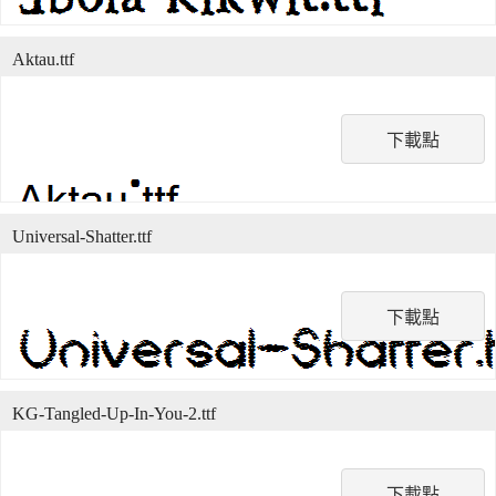
Aktau.ttf
下載點
Universal-Shatter.ttf
下載點
KG-Tangled-Up-In-You-2.ttf
下載點