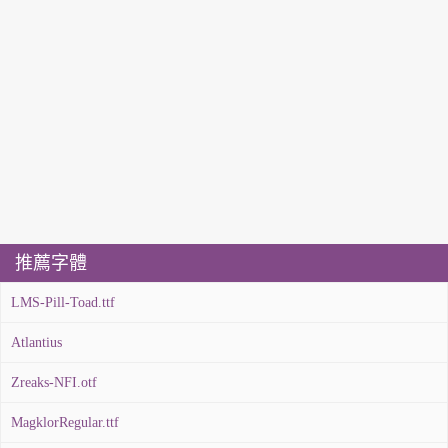
推薦字體
LMS-Pill-Toad.ttf
Atlantius
Zreaks-NFI.otf
MagklorRegular.ttf