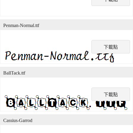
Penman-Normal.ttf
下載點
BallTack.ttf
下載點
Cassius-Garrod