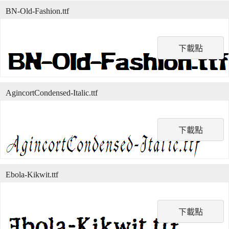
BN-Old-Fashion.ttf
下載點
AgincortCondensed-Italic.ttf
下載點
Ebola-Kikwit.ttf
下載點