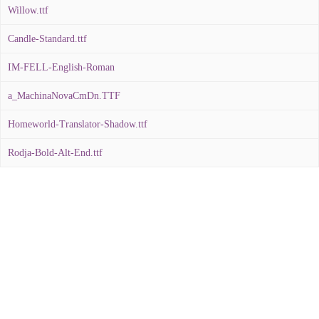
Willow.ttf
Candle-Standard.ttf
IM-FELL-English-Roman
a_MachinaNovaCmDn.TTF
Homeworld-Translator-Shadow.ttf
Rodja-Bold-Alt-End.ttf