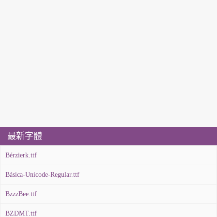
最新字體
Bérzierk.ttf
Básica-Unicode-Regular.ttf
BzzzBee.ttf
BZDMT.ttf