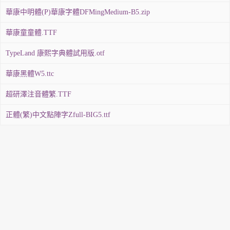
華康中明體(P)華康字體DFMingMedium-B5.zip
華康童童體.TTF
TypeLand 康熙字典體試用版.otf
華康黑體W5.ttc
超研澤注音體繁.TTF
正體(繁)中文點陣字Zfull-BIG5.ttf