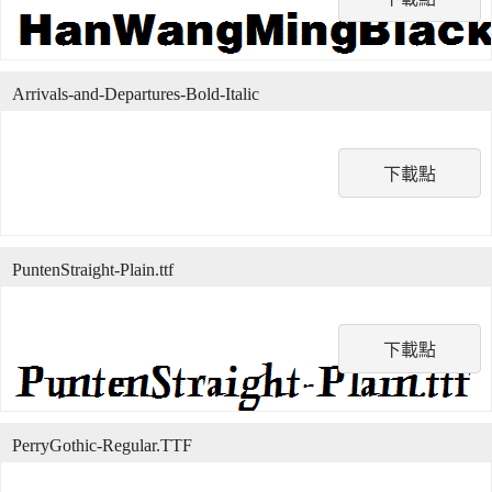
Arrivals-and-Departures-Bold-Italic
下載點
PuntenStraight-Plain.ttf
下載點
PerryGothic-Regular.TTF