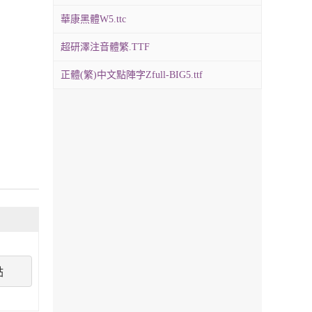
華康黑體W5.ttc
超研澤注音體繁.TTF
正體(繁)中文點陣字Zfull-BIG5.ttf
點