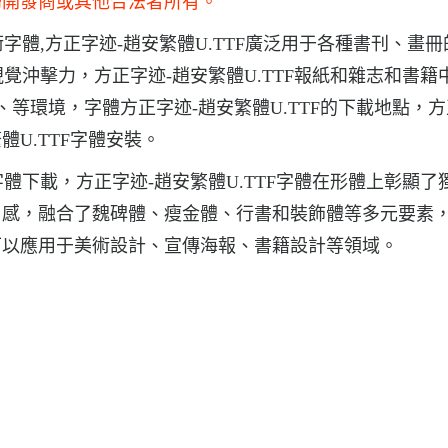
歸開發商或其他合法者所有。
術字體,方正字迹-趙安繁體U.TTF廣泛用于各種書刊、畫
視覺沖擊力，方正字迹-趙安繁體U.TTF報紙和雜志和書籍
、等環境，字體方正字迹-趙安繁體U.TTF的下載地點，
繁體U.TTF字體安裝。
字體下載，方正字迹-趙安繁體U.TTF字體在形體上彰顯了
尚感，融合了魏碑體、瘦金體、行書和裝飾體等多元要素
可以應用于美術設計、宣傳海報、書籍設計等領域。