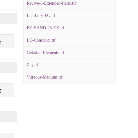
Revive-8-Extended-Italic.ttf
Lansbury-FG.ttf
FZ-HAND-26-EX.ttf
LC-Construct.ttf
點
Gelatina-Elemente.ttf
Zay.ttf
Vitreous-Medium.ttf
點