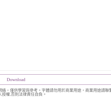
Download
網絡，僅供學習與參考。字體請勿用於商業用途，商業用途請聯
授權,否則法律責任自負。