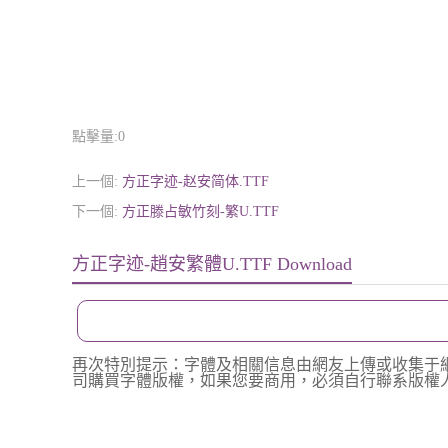
點擊量:
0
上一個:
方正字迹-赵安简体.TTF
下一個:
方正滕占敏竹刻-繁U.TTF
方正字迹-趙安繁體U.TTF Download
再次特別提示：字體及相關信息由網友上傳或收集于
司購買字體版權，如果您要商用，必須自行聯系版權人