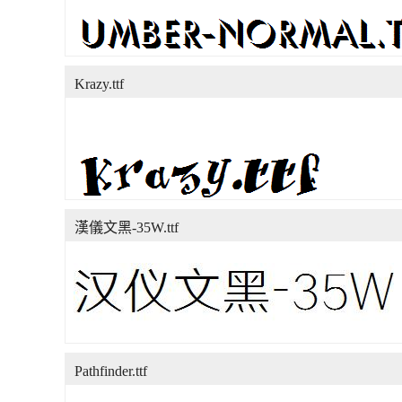
Krazy.ttf
漢儀文黑-35W.ttf
Pathfinder.ttf