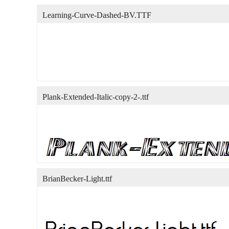
Learning-Curve-Dashed-BV.TTF
Plank-Extended-Italic-copy-2-.ttf
BrianBecker-Light.ttf