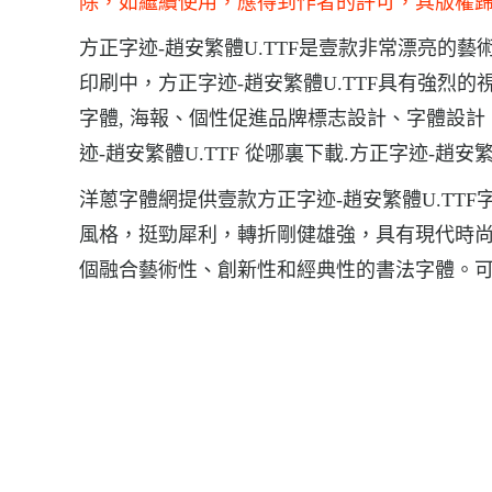
除，如繼續使用，應得到作者的許可，其版權
方正字迹-趙安繁體U.TTF是壹款非常漂亮的藝
印刷中，方正字迹-趙安繁體U.TTF具有強烈的
字體, 海報、個性促進品牌標志設計、字體設計
迹-趙安繁體U.TTF 從哪裏下載.方正字迹-趙安
洋蔥字體網提供壹款方正字迹-趙安繁體U.TTF
風格，挺勁犀利，轉折剛健雄強，具有現代時
個融合藝術性、創新性和經典性的書法字體。