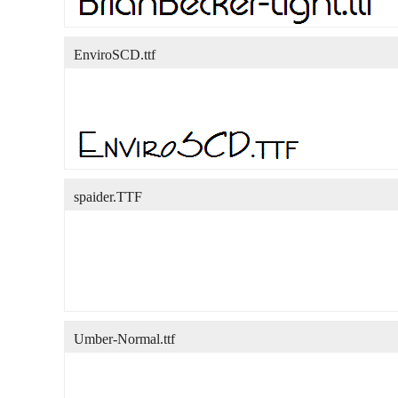
EnviroSCD.ttf
spaider.TTF
Umber-Normal.ttf