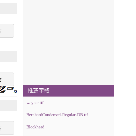
點
點
推薦字體
wayner.ttf
BernhardCondensed-Regular-DB.ttf
Blockhead
點