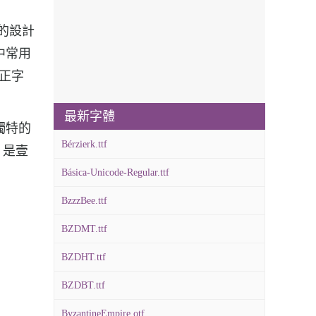
冊的設計
中常用
方正字
最新字體
獨特的
Bérzierk.ttf
，是壹
Básica-Unicode-Regular.ttf
BzzzBee.ttf
BZDMT.ttf
BZDHT.ttf
BZDBT.ttf
ByzantineEmpire.otf