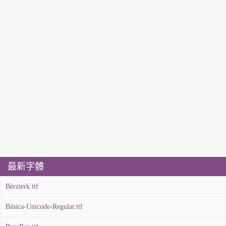
最新字體
Bérzierk.ttf
Básica-Unicode-Regular.ttf