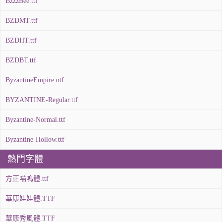
BzzzBee.ttf
BZDMT.ttf
BZDHT.ttf
BZDBT.ttf
ByzantineEmpire.otf
BYZANTINE-Regular.ttf
Byzantine-Normal.ttf
Byzantine-Hollow.ttf
熱門字體
方正喵嗚體.ttf
華康娃娃體.TTF
華康秀風體.TTF