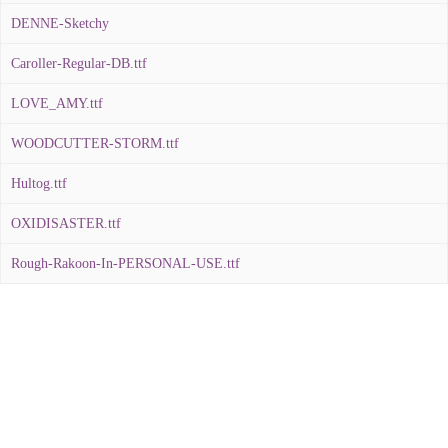
DENNE-Sketchy
Caroller-Regular-DB.ttf
LOVE_AMY.ttf
WOODCUTTER-STORM.ttf
Hultog.ttf
OXIDISASTER.ttf
Rough-Rakoon-In-PERSONAL-USE.ttf