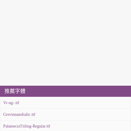
推薦字體
Vr-ng-.ttf
GrevinnansItalic.ttf
PalameciaTitling-Regular.ttf