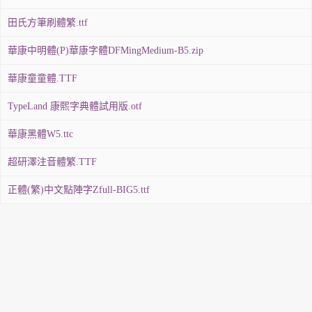
田氏方筆刷體繁.ttf
華康中明體(P)華康字體DFMingMedium-B5.zip
華康童童體.TTF
TypeLand 康熙字典體試用版.otf
華康黑體W5.ttc
超研澤注音體繁.TTF
正體(繁)中文點陣字Zfull-BIG5.ttf