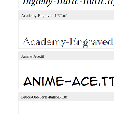
Academy-Engraved-LET.ttf
Anime-Ace.ttf
Bruce-Old-Style-Italic-BT.ttf