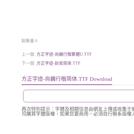
點擊量:
0
上一個:
方正字迹-尚巍行楷繁體U.TTF
下一個:
方正字迹-赵安简体.TTF
方正字迹-尚巍行楷简体.TTF Download
再次特別提示：字體及相關信息由網友上傳或收集于
司購買字體版權，如果您要商用，必須自行聯系版權人