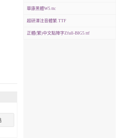
華康黑體W5.ttc
超研澤注音體繁.TTF
正體(繁)中文點陣字Zfull-BIG5.ttf
點