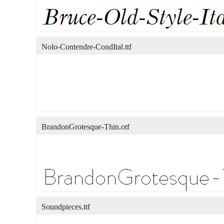
Nolo-Contendre-CondItal.ttf
BrandonGrotesque-Thin.otf
Soundpieces.ttf