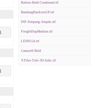
Roboto-Bold-Condensed.ttf
BandungHardcoreGP.otf
INF-Simpang-Ampek.otf
FreightDispMedium.ttf
點
LEHN124.ttf
Cantarell-Bold
Y-Files-Title-3D-Italic.ttf
點