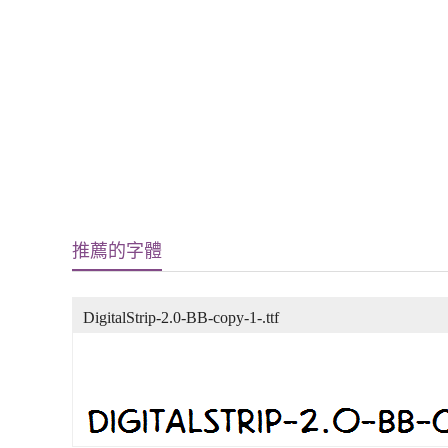
推薦的字體
DigitalStrip-2.0-BB-copy-1-.ttf