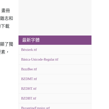
、畫冊
和雜志和
的下載
最新字體
彰顯了獨
Bérzierk.ttf
要素，
Básica-Unicode-Regular.ttf
BzzzBee.ttf
BZDMT.ttf
BZDHT.ttf
BZDBT.ttf
ByzantineEmpire.otf