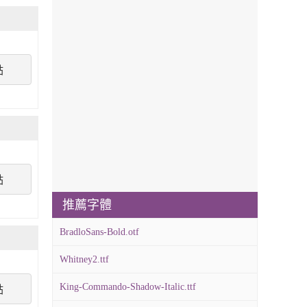
點
點
推薦字體
BradloSans-Bold.otf
Whitney2.ttf
King-Commando-Shadow-Italic.ttf
點