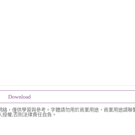
Download
網絡，僅供學習與參考。字體請勿用於商業用途，商業用途請聯
授權,否則法律責任自負。