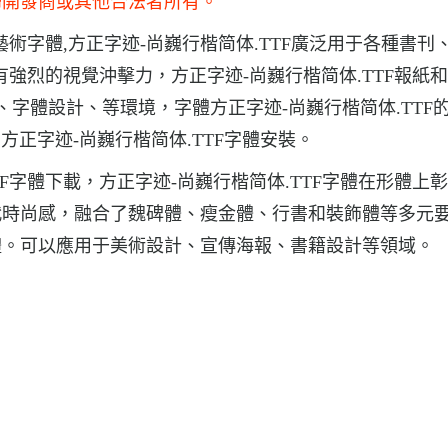
歸開發商或其他合法者所有。
藝術字體,方正字迹-尚巍行楷简体.TTF廣泛用于各種書刊
有強烈的視覺沖擊力，方正字迹-尚巍行楷简体.TTF報紙
、字體設計、等環境，字體方正字迹-尚巍行楷简体.TTF
.方正字迹-尚巍行楷简体.TTF字體安裝。
F字體下載，方正字迹-尚巍行楷简体.TTF字體在形體上
代時尚感，融合了魏碑體、瘦金體、行書和裝飾體等多元
體。可以應用于美術設計、宣傳海報、書籍設計等領域。