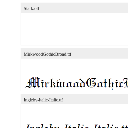
Stark.otf
MirkwoodGothicBroad.ttf
Ingleby-Italic-Italic.ttf