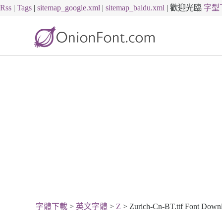
Rss
|
Tags
|
sitemap_google.xml
|
sitemap_baidu.xml
|
歡迎光臨
字型
字體下載
>
英文字體
>
Z
> Zurich-Cn-BT.ttf Font Down