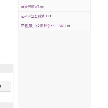
華康黑體W5.ttc
超研澤注音體繁.TTF
正體(繁)中文點陣字Zfull-BIG5.ttf
點