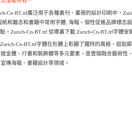
他合法者所有。
rich-Cn-BT.ttf廣泛用于各種書刊、畫冊的設計印刷中，Zuric
-BT.ttf報紙和雜志和書籍中常用字體, 海報、個性促進品牌標志
urich-Cn-BT.ttf 從哪裏下載.Zurich-Cn-BT.ttf字體
載，Zurich-Cn-BT.ttf字體在形體上彰顯了獨特的風格，挺
、瘦金體、行書和裝飾體等多元要素，是壹個融合藝術性
、宣傳海報、書籍設計等領域。