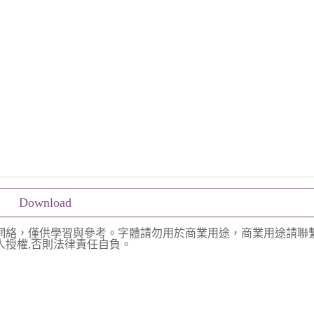
Download
網絡，僅供學習與參考。字體請勿用於商業用途，商業用途請聯
授權,否則法律責任自負。