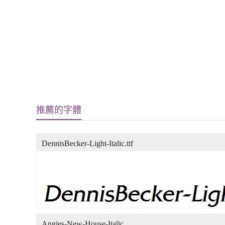
推薦的字體
DennisBecker-Light-Italic.ttf
Angies-New-House-Italic