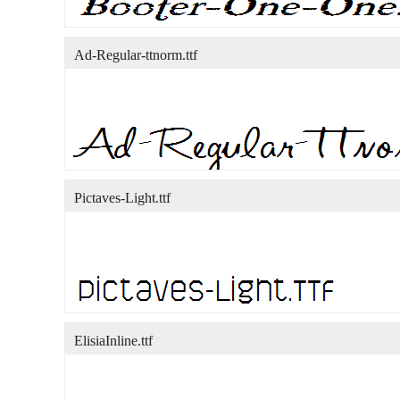
Ad-Regular-ttnorm.ttf
Pictaves-Light.ttf
ElisiaInline.ttf