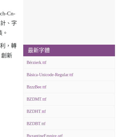
h-Cn-
設計、字
安裝。
勁犀利，轉
最新字體
、創新
Bérzierk.ttf
Básica-Unicode-Regular.ttf
BzzzBee.ttf
BZDMT.ttf
BZDHT.ttf
BZDBT.ttf
ByzantineEmpire.otf