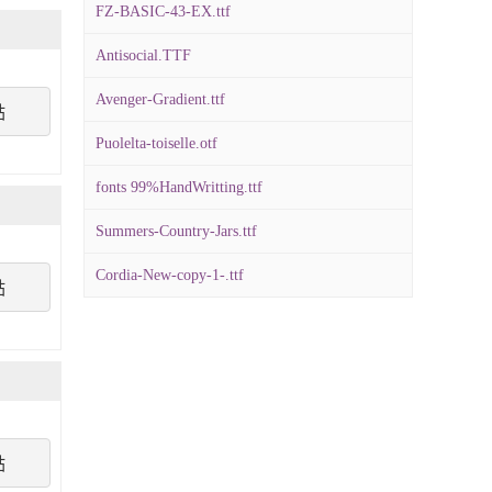
FZ-BASIC-43-EX.ttf
Antisocial.TTF
Avenger-Gradient.ttf
點
Puolelta-toiselle.otf
fonts 99%HandWritting.ttf
Summers-Country-Jars.ttf
Cordia-New-copy-1-.ttf
點
點