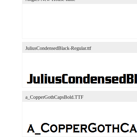
JuliusCondensedBlack-Regular.ttf
a_CopperGothCapsBold.TTF