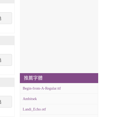
點
點
推薦字體
Begin-from-A-Regular.ttf
Ambitsek
點
Landi_Echo.otf