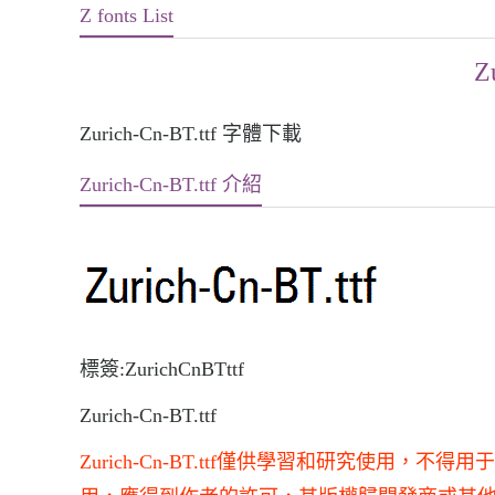
Z fonts List
Z
Zurich-Cn-BT.ttf 字體下載
Zurich-Cn-BT.ttf 介紹
標簽:ZurichCnBTttf
Zurich-Cn-BT.ttf
Zurich-Cn-BT.ttf僅供學習和研究使