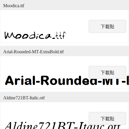
Moodica.ttf
下載點
Arial-Rounded-MT-ExtraBold.ttf
下載點
Aldine721BT-Italic.otf
下載點