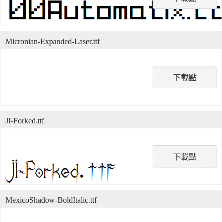
Micronian-Expanded-Laser.ttf
下載點
JI-Forked.ttf
下載點
MexicoShadow-BoldItalic.ttf