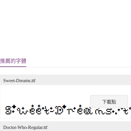
推薦的字體
Sweet-Dreams.ttf
下載點
Doctor-Who-Regular.ttf