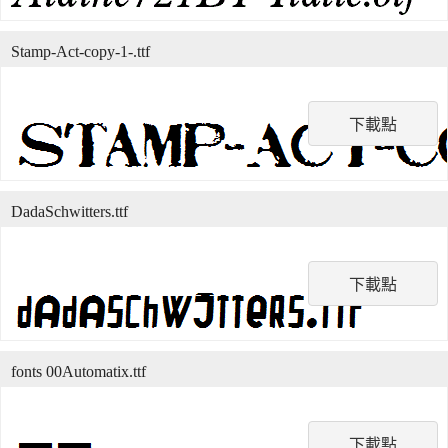
Stamp-Act-copy-1-.ttf
下載點
DadaSchwitters.ttf
下載點
fonts 00Automatix.ttf
下載點