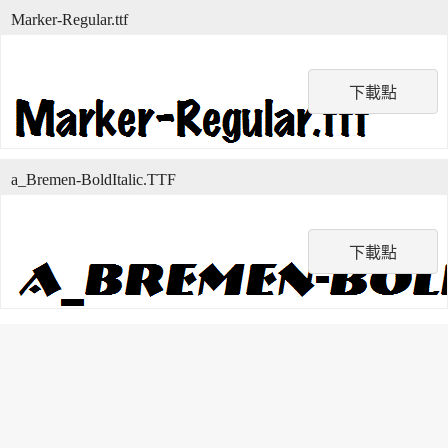
Marker-Regular.ttf
下載點
a_Bremen-BoldItalic.TTF
下載點