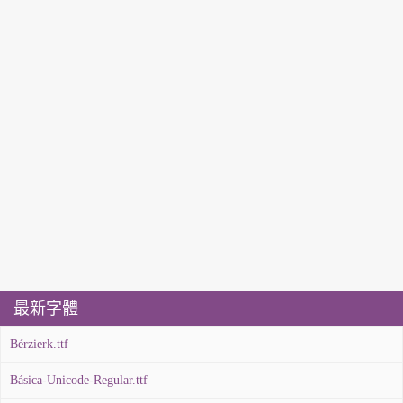
最新字體
Bérzierk.ttf
Básica-Unicode-Regular.ttf