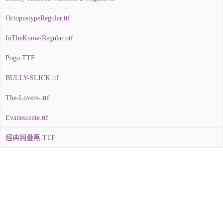
OctopustypeRegular.ttf
InTheKnow-Regular.otf
Pogo.TTF
BULLY-SLICK.ttf
The-Lovers-.ttf
Evanescente.ttf
經典圓疊黑.TTF