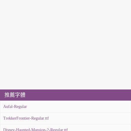
推薦字體
Aufal-Regular
TrekkerFrontier-Regular.ttf
Disney-Haunted-Mansion-2-Regular.ttf