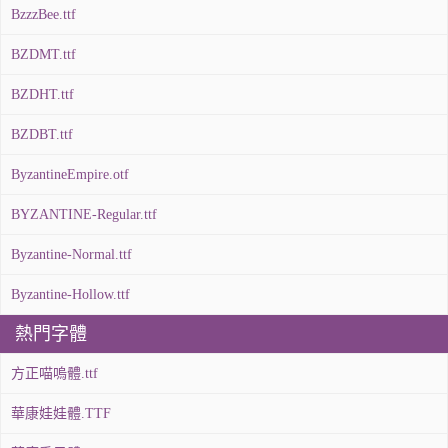
BzzzBee.ttf
BZDMT.ttf
BZDHT.ttf
BZDBT.ttf
ByzantineEmpire.otf
BYZANTINE-Regular.ttf
Byzantine-Normal.ttf
Byzantine-Hollow.ttf
熱門字體
方正喵嗚體.ttf
華康娃娃體.TTF