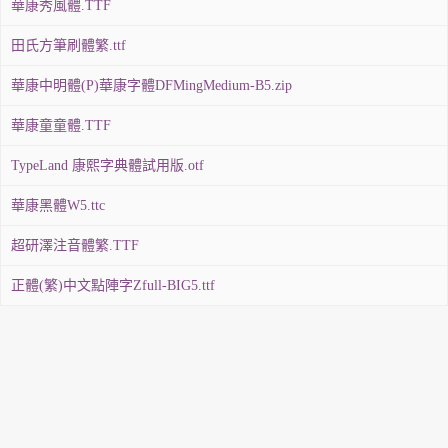
華康秀風體.TTF
田氏方筆刷體繁.ttf
華康中明體(P)華康字體DFMingMedium-B5.zip
華康童童體.TTF
TypeLand 康熙字典體試用版.otf
華康黑體W5.ttc
超研澤注音體繁.TTF
正體(繁)中文點陣字Zfull-BIG5.ttf