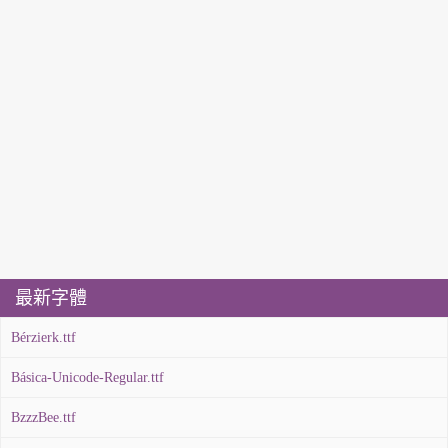
最新字體
Bérzierk.ttf
Básica-Unicode-Regular.ttf
BzzzBee.ttf