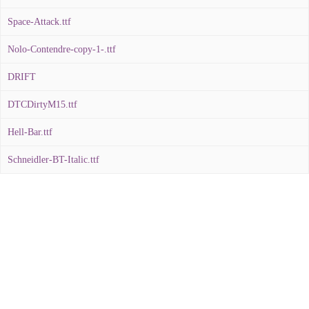
Space-Attack.ttf
Nolo-Contendre-copy-1-.ttf
DRIFT
DTCDirtyM15.ttf
Hell-Bar.ttf
Schneidler-BT-Italic.ttf