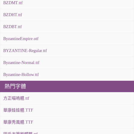
BZDMT.ttf
BZDHT.ttf
BZDBT.ttf
ByzantineEmpire.otf
BYZANTINE-Regular.ttf
Byzantine-Normal.ttf
Byzantine-Hollow.ttf
熱門字體
方正喵嗚體.ttf
華康娃娃體.TTF
華康秀風體.TTF