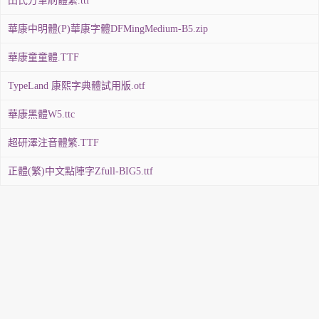
田氏方筆刷體繁.ttf
華康中明體(P)華康字體DFMingMedium-B5.zip
華康童童體.TTF
TypeLand 康熙字典體試用版.otf
華康黑體W5.ttc
超研澤注音體繁.TTF
正體(繁)中文點陣字Zfull-BIG5.ttf