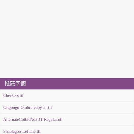
推薦字體
Checkers.ttf
Gilgongo-Ombre-copy-2-.ttf
AlternateGothicNo2BT-Regular.otf
Shablagoo-Leftalic.ttf