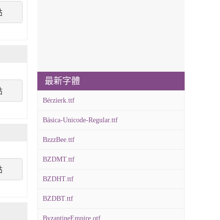
點
最新字體
點
Bérzierk.ttf
Básica-Unicode-Regular.ttf
BzzzBee.ttf
BZDMT.ttf
點
BZDHT.ttf
BZDBT.ttf
ByzantineEmpire.otf