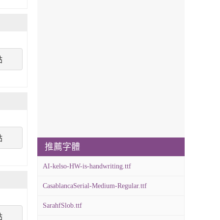
點
點
推薦字體
AI-kelso-HW-is-handwriting.ttf
CasablancaSerial-Medium-Regular.ttf
SarahfSlob.ttf
點