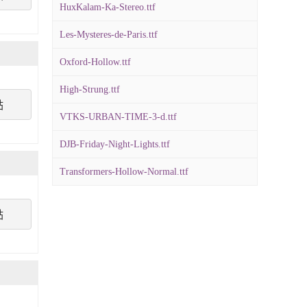
HuxKalam-Ka-Stereo.ttf
Les-Mysteres-de-Paris.ttf
Oxford-Hollow.ttf
High-Strung.ttf
點
VTKS-URBAN-TIME-3-d.ttf
DJB-Friday-Night-Lights.ttf
Transformers-Hollow-Normal.ttf
點