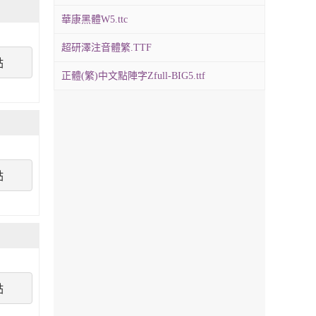
華康黑體W5.ttc
超研澤注音體繁.TTF
點
正體(繁)中文點陣字Zfull-BIG5.ttf
點
點