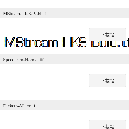
MStream-HKS-Bold.ttf
下載點
Speedlearn-Normal.ttf
下載點
Dickens-Major.ttf
下載點