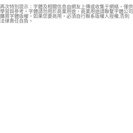
再次特別提示：字體及相關信息由網友上傳或收集于網絡，僅供
學習與參考。字體請勿用於商業用途，商業用途請聯繫字體公司
購買字體版權，如果您要商用，必須自行聯系版權人授權,否則
法律責任自負。