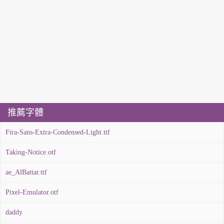
推薦字體
Fira-Sans-Extra-Condensed-Light.ttf
Taking-Notice.otf
ae_AlBattar.ttf
Pixel-Emulator.otf
daddy