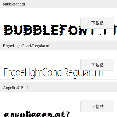
bubblefont.ttf
下載點
ErgoeLightCond-Regular.ttf
下載點
AngelicaCP.otf
下載點