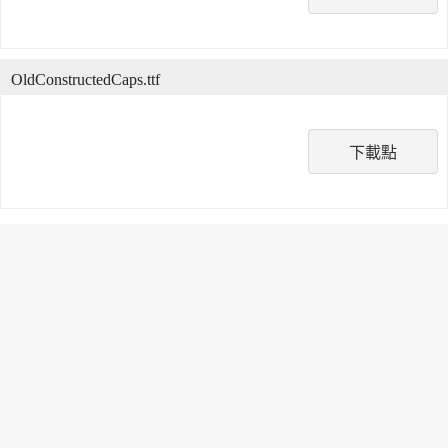
OldConstructedCaps.ttf
下載點