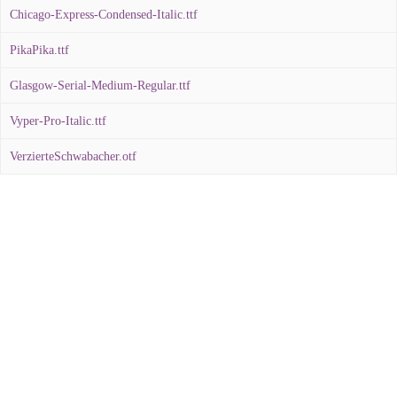
Chicago-Express-Condensed-Italic.ttf
PikaPika.ttf
Glasgow-Serial-Medium-Regular.ttf
Vyper-Pro-Italic.ttf
VerzierteSchwabacher.otf