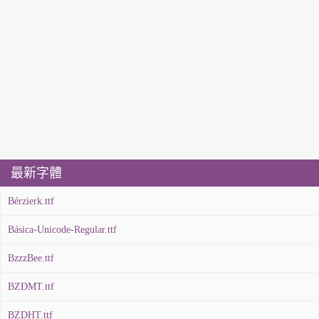
最新字體
Bérzierk.ttf
Básica-Unicode-Regular.ttf
BzzzBee.ttf
BZDMT.ttf
BZDHT.ttf