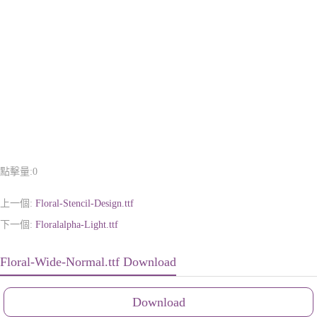
點擊量:
0
上一個:
Floral-Stencil-Design.ttf
下一個:
Floralalpha-Light.ttf
Floral-Wide-Normal.ttf Download
Download