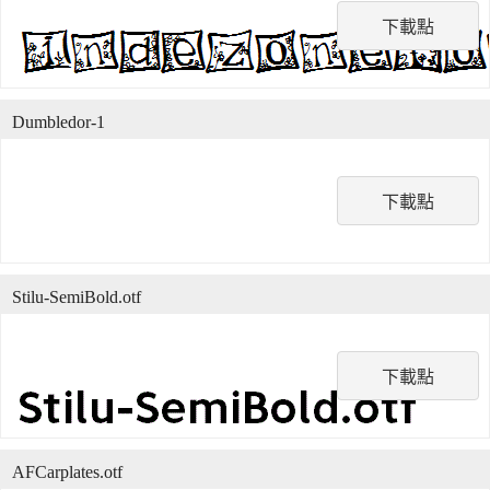
下載點
Dumbledor-1
下載點
Stilu-SemiBold.otf
下載點
AFCarplates.otf