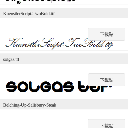
KuenstlerScript-TwoBold.ttf
下載點
solgas.ttf
下載點
Belching-Up-Salisbury-Steak
下載點