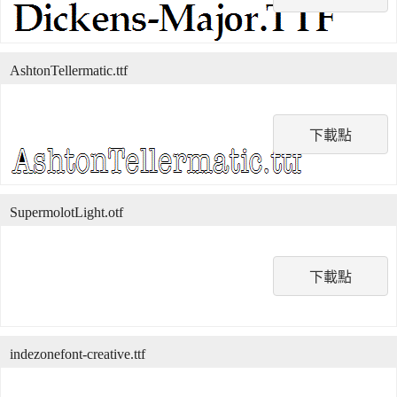
AshtonTellermatic.ttf
下載點
SupermolotLight.otf
下載點
indezonefont-creative.ttf