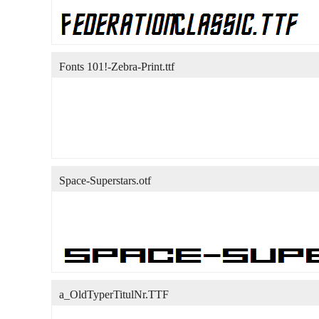
Fonts 101!-Zebra-Print.ttf
Space-Superstars.otf
a_OldTyperTitulNr.TTF