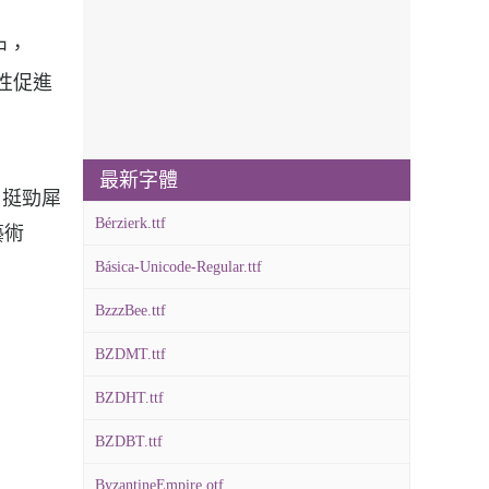
刷中，
個性促進
最新字體
格，挺勁犀
Bérzierk.ttf
藝術
Básica-Unicode-Regular.ttf
BzzzBee.ttf
BZDMT.ttf
BZDHT.ttf
BZDBT.ttf
ByzantineEmpire.otf