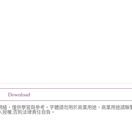
Download
網絡，僅供學習與參考。字體請勿用於商業用途，商業用途請聯
授權,否則法律責任自負。