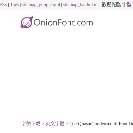
Rss
|
Tags
|
sitemap_google.xml
|
sitemap_baidu.xml
|
歡迎光臨
字型
字體下載
>
英文字體
>
Q
> QuasarCondensed.ttf Font 