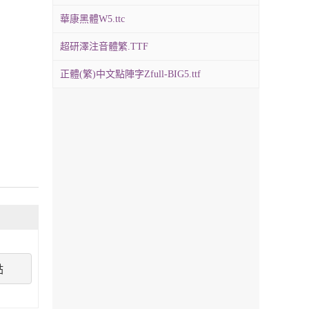
華康黑體W5.ttc
超研澤注音體繁.TTF
正體(繁)中文點陣字Zfull-BIG5.ttf
點