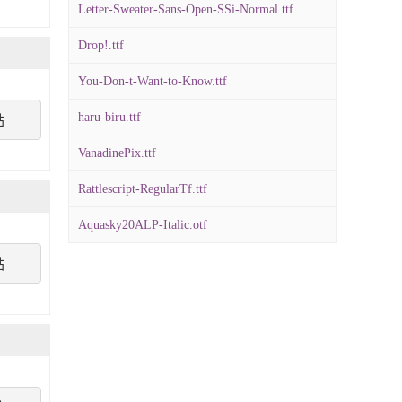
Letter-Sweater-Sans-Open-SSi-Normal.ttf
Drop!.ttf
You-Don-t-Want-to-Know.ttf
haru-biru.ttf
點
VanadinePix.ttf
Rattlescript-RegularTf.ttf
Aquasky20ALP-Italic.otf
點