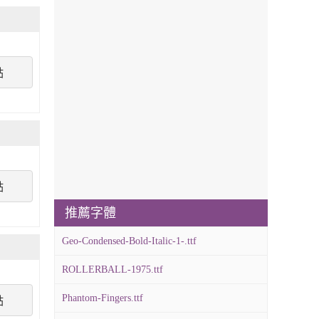
點
點
推薦字體
Geo-Condensed-Bold-Italic-1-.ttf
ROLLERBALL-1975.ttf
Phantom-Fingers.ttf
點