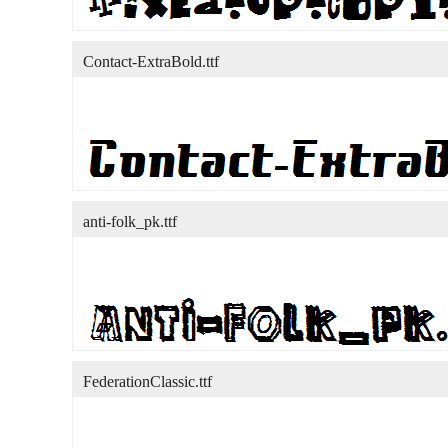
Contact-ExtraBold.ttf
anti-folk_pk.ttf
FederationClassic.ttf