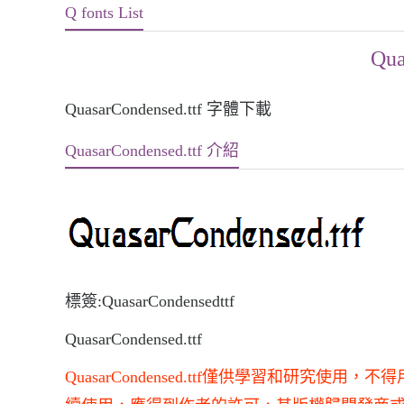
Q fonts List
Qua
QuasarCondensed.ttf 字體下載
QuasarCondensed.ttf 介紹
標簽:QuasarCondensedttf
QuasarCondensed.ttf
QuasarCondensed.ttf僅供學習和研