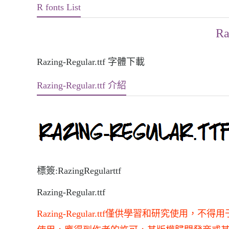
R fonts List
Ra
Razing-Regular.ttf 字體下載
Razing-Regular.ttf 介紹
標簽:RazingRegularttf
Razing-Regular.ttf
Razing-Regular.ttf僅供學習和研究