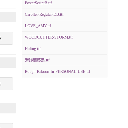
PosterScriptB.ttf
Caroller-Regular-DB.ttf
LOVE_AMY.ttf
WOODCUTTER-STORM.ttf
點
Hultog.ttf
迷妳簡藝黑.ttf
Rough-Rakoon-In-PERSONAL-USE.ttf
點