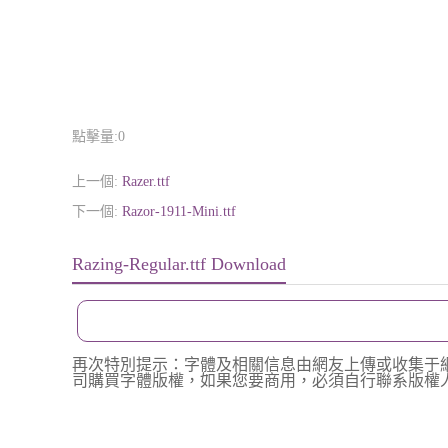
點擊量:
0
上一個:
Razer.ttf
下一個:
Razor-1911-Mini.ttf
Razing-Regular.ttf Download
再次特別提示：字體及相關信息由網友上傳或收集于
司購買字體版權，如果您要商用，必須自行聯系版權人