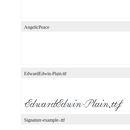
AngelicPeace
EdwardEdwin-Plain.ttf
Signature-example-.ttf