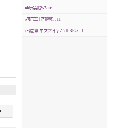
華康黑體W5.ttc
超研澤注音體繁.TTF
正體(繁)中文點陣字Zfull-BIG5.ttf
點