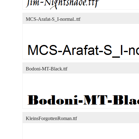
MCS-Arafat-S_I-normal..ttf
Bodoni-MT-Black.ttf
KleinsForgottenRoman.ttf