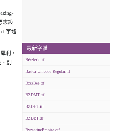
ing-
牌標志設
.ttf字體
最新字體
挺勁犀利，
Bérzierk.ttf
性、創
Básica-Unicode-Regular.ttf
BzzzBee.ttf
BZDMT.ttf
BZDHT.ttf
BZDBT.ttf
ByzantineEmpire.otf