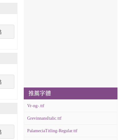
點
點
推薦字體
Vr-ng-.ttf
GrevinnansItalic.ttf
PalameciaTitling-Regular.ttf
點