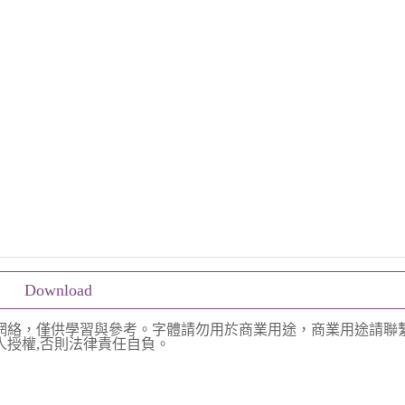
Download
網絡，僅供學習與參考。字體請勿用於商業用途，商業用途請聯
授權,否則法律責任自負。