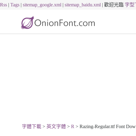
Rss
|
Tags
|
sitemap_google.xml
|
sitemap_baidu.xml
|
歡迎光臨
字型
字體下載
>
英文字體
>
R
> Razing-Regular.ttf Font Dow