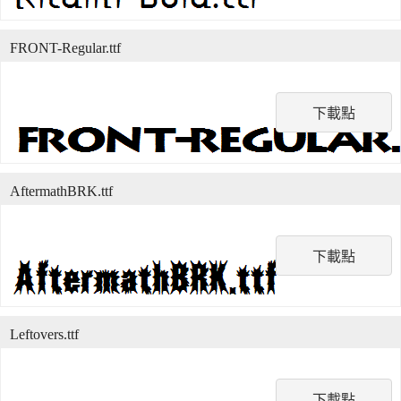
FRONT-Regular.ttf
下載點
AftermathBRK.ttf
下載點
Leftovers.ttf
下載點