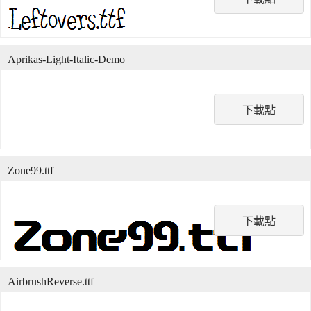
Aprikas-Light-Italic-Demo
下載點
Zone99.ttf
下載點
AirbrushReverse.ttf