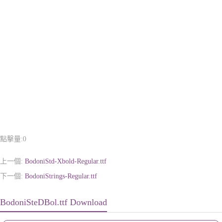
點擊量:
0
上一個:
BodoniStd-Xbold-Regular.ttf
下一個:
BodoniStrings-Regular.ttf
BodoniSteDBol.ttf Download