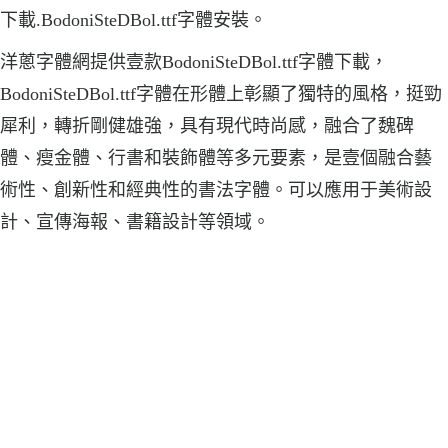
下載.BodoniSteDBol.ttf字體安裝。
洋蔥字體網提供壹款BodoniSteDBol.ttf字體下載，
BodoniSteDBol.ttf字體在形體上彰顯了獨特的風格，挺勁
犀利，轉折剛健雄強，具有現代時尚感，融合了魏碑
體、瘦金體、行書和裝飾體等多元要素，是壹個融合藝
術性、創新性和經典性的書法字體。可以應用于美術設
計、宣傳海報、書籍設計等領域。