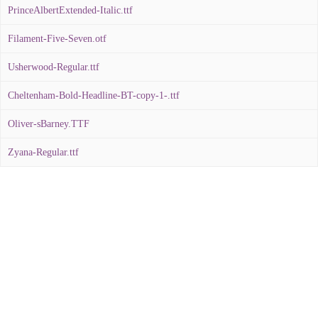
PrinceAlbertExtended-Italic.ttf
Filament-Five-Seven.otf
Usherwood-Regular.ttf
Cheltenham-Bold-Headline-BT-copy-1-.ttf
Oliver-sBarney.TTF
Zyana-Regular.ttf