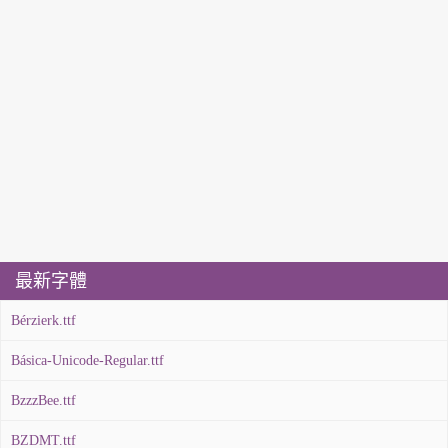
最新字體
Bérzierk.ttf
Básica-Unicode-Regular.ttf
BzzzBee.ttf
BZDMT.ttf