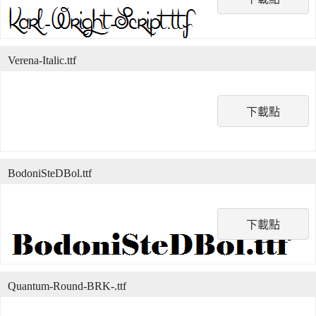
Verena-Italic.ttf
下載點
BodoniSteDBol.ttf
下載點
Quantum-Round-BRK-.ttf