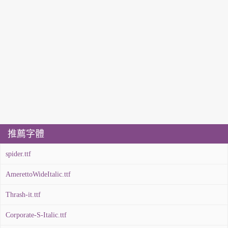
推薦字體
spider.ttf
AmerettoWideItalic.ttf
Thrash-it.ttf
Corporate-S-Italic.ttf