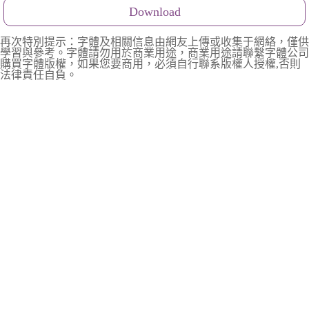
Download
再次特別提示：字體及相關信息由網友上傳或收集于網絡，僅供
學習與參考。字體請勿用於商業用途，商業用途請聯繫字體公司
購買字體版權，如果您要商用，必須自行聯系版權人授權,否則
法律責任自負。