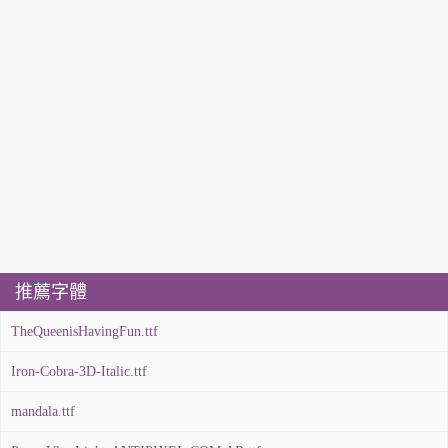
推薦字體
TheQueenisHavingFun.ttf
Iron-Cobra-3D-Italic.ttf
mandala.ttf