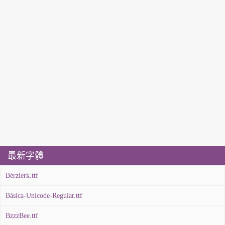
最新字體
Bérzierk.ttf
Básica-Unicode-Regular.ttf
BzzzBee.ttf