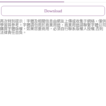
Download
再次特別提示：字體及相關信息由網友上傳或收集于網絡，僅供
學習與參考。字體請勿用於商業用途，商業用途請聯繫字體公司
購買字體版權，如果您要商用，必須自行聯系版權人授權,否則
法律責任自負。