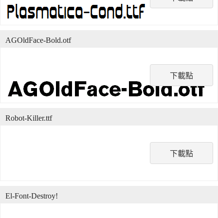
AGOldFace-Bold.otf
下載點
Robot-Killer.ttf
下載點
El-Font-Destroy!