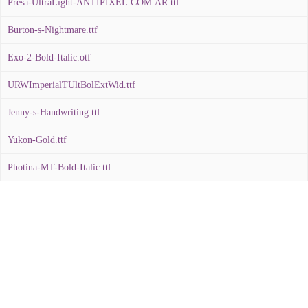
Presa-UltraLight-ANTIPIXEL.COM.AR.ttf
Burton-s-Nightmare.ttf
Exo-2-Bold-Italic.otf
URWImperialTUltBolExtWid.ttf
Jenny-s-Handwriting.ttf
Yukon-Gold.ttf
Photina-MT-Bold-Italic.ttf