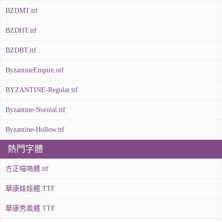
BZDMT.ttf
BZDHT.ttf
BZDBT.ttf
ByzantineEmpire.otf
BYZANTINE-Regular.ttf
Byzantine-Normal.ttf
Byzantine-Hollow.ttf
熱門字體
方正喵嗚體.ttf
華康娃娃體.TTF
華康秀風體.TTF