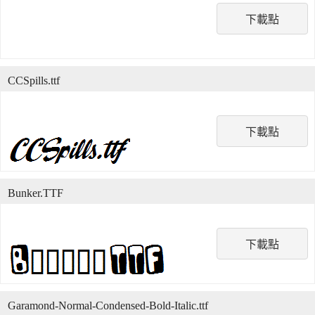
下載點
CCSpills.ttf
下載點
Bunker.TTF
下載點
Garamond-Normal-Condensed-Bold-Italic.ttf