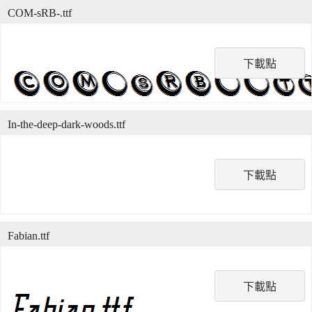
COM-sRB-.ttf
下載點
In-the-deep-dark-woods.ttf
下載點
Fabian.ttf
下載點