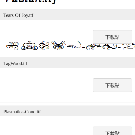
Tears-Of-Joy.ttf
下載點
TagWood.ttf
下載點
Plasmatica-Cond.ttf
下載點