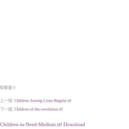
點擊量:
0
上一個:
Children-Among-Lions-Regular.ttf
下一個:
Children-of-the-revolution.ttf
Children-in-Need-Medium.ttf Download