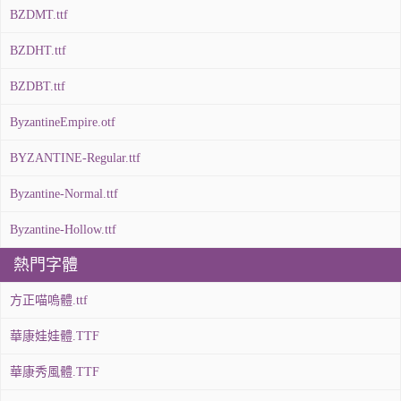
BZDMT.ttf
BZDHT.ttf
BZDBT.ttf
ByzantineEmpire.otf
BYZANTINE-Regular.ttf
Byzantine-Normal.ttf
Byzantine-Hollow.ttf
熱門字體
方正喵嗚體.ttf
華康娃娃體.TTF
華康秀風體.TTF