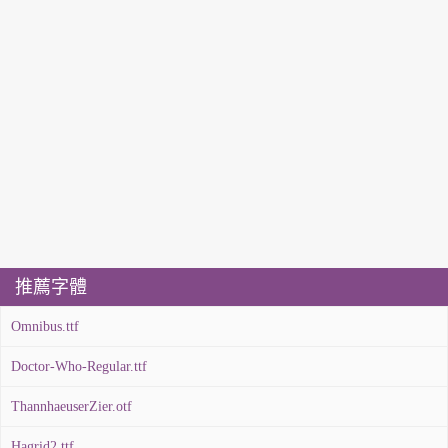
推薦字體
Omnibus.ttf
Doctor-Who-Regular.ttf
ThannhaeuserZier.otf
Hagrid2.ttf