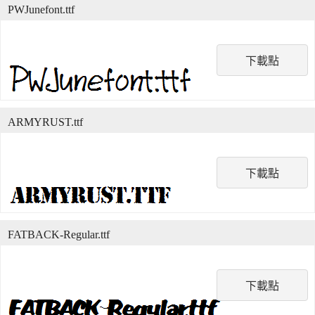
PWJunefont.ttf
下載點
ARMYRUST.ttf
下載點
FATBACK-Regular.ttf
下載點