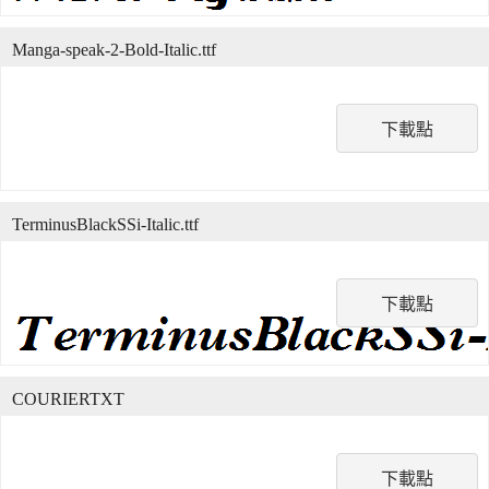
Manga-speak-2-Bold-Italic.ttf
下載點
TerminusBlackSSi-Italic.ttf
下載點
COURIERTXT
下載點