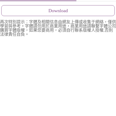
Download
再次特別提示：字體及相關信息由網友上傳或收集于網絡，僅供
學習與參考。字體請勿用於商業用途，商業用途請聯繫字體公司
購買字體版權，如果您要商用，必須自行聯系版權人授權,否則
法律責任自負。