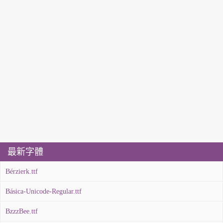
最新字體
Bérzierk.ttf
Básica-Unicode-Regular.ttf
BzzzBee.ttf