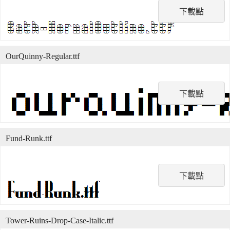
下載點
OurQuinny-Regular.ttf
下載點
Fund-Runk.ttf
下載點
Tower-Ruins-Drop-Case-Italic.ttf