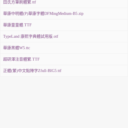
田氏方筆刷體繁.ttf
華康中明體(P)華康字體DFMingMedium-B5.zip
華康童童體.TTF
TypeLand 康熙字典體試用版.otf
華康黑體W5.ttc
超研澤注音體繁.TTF
正體(繁)中文點陣字Zfull-BIG5.ttf