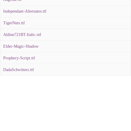
Independant-Alternates.ttf
TigerNuts.ttf
Aldine721BT-Italic.otf
Elder-Magic-Shadow
Prophecy-Script.ttf
DadaSchwitters.ttf