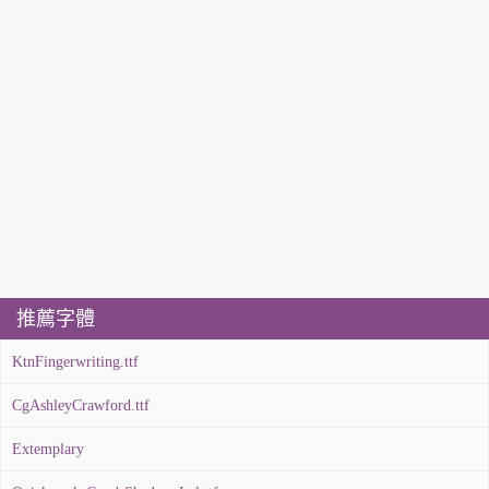
推薦字體
KtnFingerwriting.ttf
CgAshleyCrawford.ttf
Extemplary