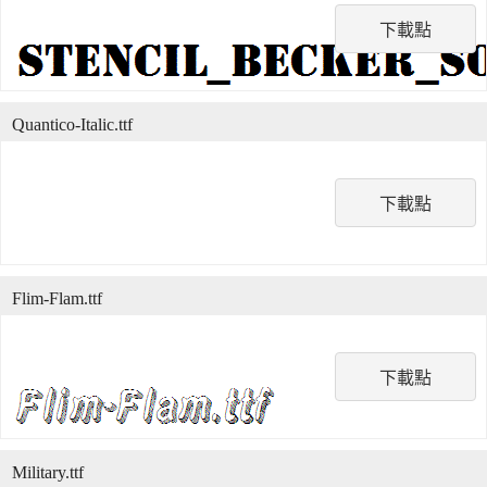
下載點
Quantico-Italic.ttf
下載點
Flim-Flam.ttf
下載點
Military.ttf