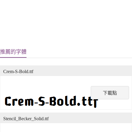
推薦的字體
Crem-S-Bold.ttf
下載點
Stencil_Becker_Solid.ttf