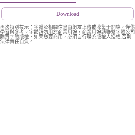
Download
再次特別提示：字體及相關信息由網友上傳或收集于網絡，僅供
學習與參考。字體請勿用於商業用途，商業用途請聯繫字體公司
購買字體版權，如果您要商用，必須自行聯系版權人授權,否則
法律責任自負。