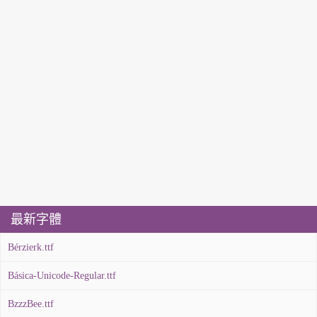
最新字體
Bérzierk.ttf
Básica-Unicode-Regular.ttf
BzzzBee.ttf