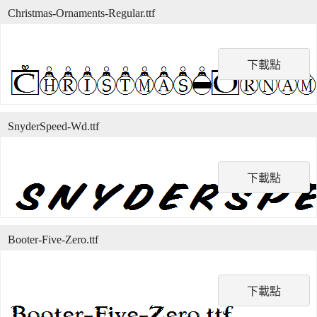
Christmas-Ornaments-Regular.ttf
下載點
SnyderSpeed-Wd.ttf
下載點
Booter-Five-Zero.ttf
下載點