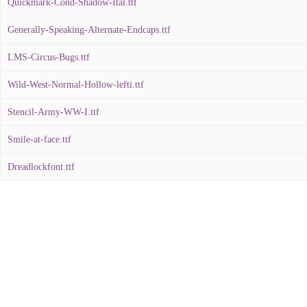
Quickmark-Cond-Shadow-Ital.ttf
Generally-Speaking-Alternate-Endcaps.ttf
LMS-Circus-Bugs.ttf
Wild-West-Normal-Hollow-lefti.ttf
Stencil-Army-WW-I.ttf
Smile-at-face.ttf
Dreadlockfont.ttf