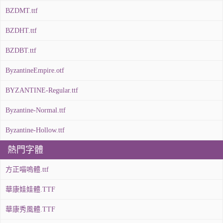
BZDMT.ttf
BZDHT.ttf
BZDBT.ttf
ByzantineEmpire.otf
BYZANTINE-Regular.ttf
Byzantine-Normal.ttf
Byzantine-Hollow.ttf
熱門字體
方正喵嗚體.ttf
華康娃娃體.TTF
華康秀風體.TTF