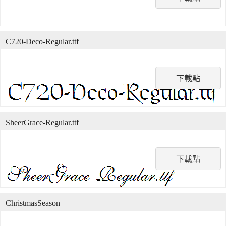
C720-Deco-Regular.ttf
下載點
SheerGrace-Regular.ttf
下載點
ChristmasSeason