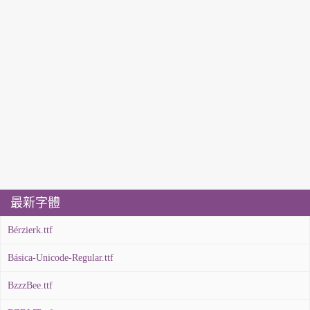
最新字體
Bérzierk.ttf
Básica-Unicode-Regular.ttf
BzzzBee.ttf