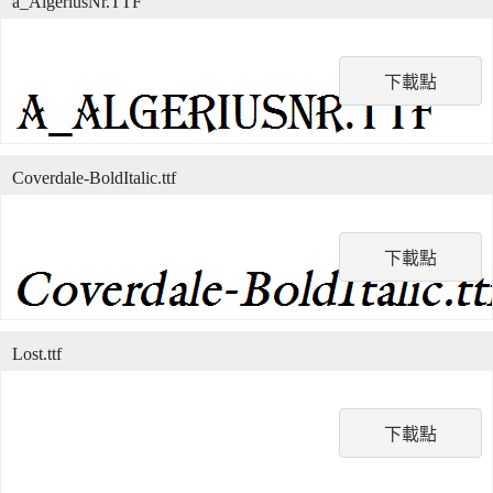
a_AlgeriusNr.TTF
下載點
Coverdale-BoldItalic.ttf
下載點
Lost.ttf
下載點