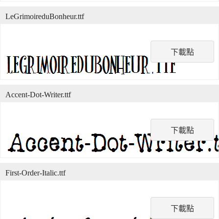
LeGrimoireduBonheur.ttf
下載點
Accent-Dot-Writer.ttf
下載點
First-Order-Italic.ttf
下載點