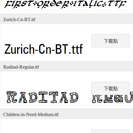
Zurich-Cn-BT.ttf
下載點
Raditad-Regular.ttf
下載點
Children-in-Need-Medium.ttf