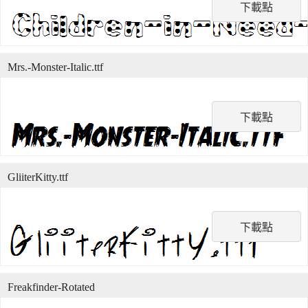
下載點
Mrs.-Monster-Italic.ttf
下載點
GliiterKitty.ttf
下載點
Freakfinder-Rotated