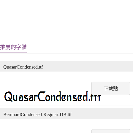
推薦的字體
QuasarCondensed.ttf
下載點
BernhardCondensed-Regular-DB.ttf