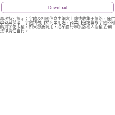
Download
再次特別提示：字體及相關信息由網友上傳或收集于網絡，僅供
學習與參考。字體請勿用於商業用途，商業用途請聯繫字體公司
購買字體版權，如果您要商用，必須自行聯系版權人授權,否則
法律責任自負。