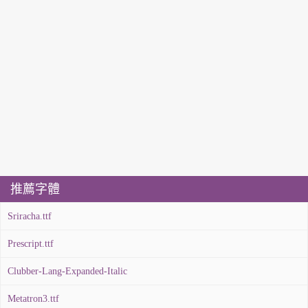
推薦字體
Sriracha.ttf
Prescript.ttf
Clubber-Lang-Expanded-Italic
Metatron3.ttf