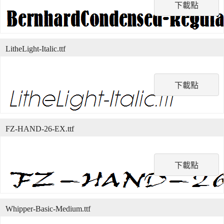
下載點
LitheLight-Italic.ttf
下載點
FZ-HAND-26-EX.ttf
下載點
Whipper-Basic-Medium.ttf