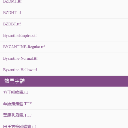
BZDMT.ttf
BZDHT.ttf
BZDBT.ttf
ByzantineEmpire.otf
BYZANTINE-Regular.ttf
Byzantine-Normal.ttf
Byzantine-Hollow.ttf
熱門字體
方正喵嗚體.ttf
華康娃娃體.TTF
華康秀風體.TTF
田氏方筆刷體繁.ttf