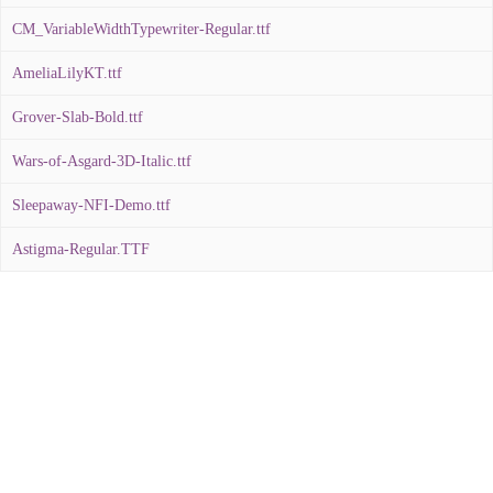
CM_VariableWidthTypewriter-Regular.ttf
AmeliaLilyKT.ttf
Grover-Slab-Bold.ttf
Wars-of-Asgard-3D-Italic.ttf
Sleepaway-NFI-Demo.ttf
Astigma-Regular.TTF