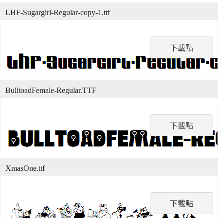
LHF-Sugargirl-Regular-copy-1.ttf
下載點
BulltoadFemale-Regular.TTF
下載點
XmasOne.ttf
下載點