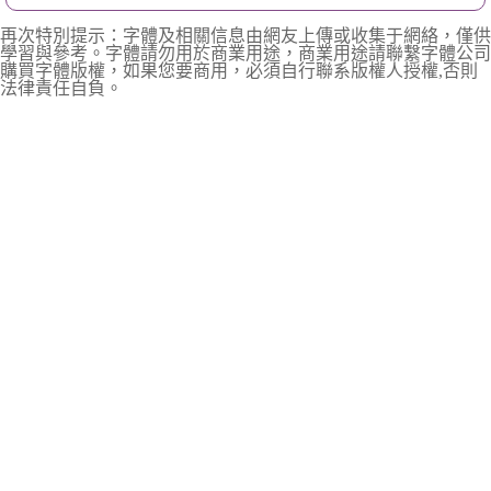
再次特別提示：字體及相關信息由網友上傳或收集于網絡，僅供
學習與參考。字體請勿用於商業用途，商業用途請聯繫字體公司
購買字體版權，如果您要商用，必須自行聯系版權人授權,否則
法律責任自負。