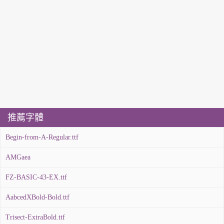
推薦字體
Begin-from-A-Regular.ttf
AMGaea
FZ-BASIC-43-EX.ttf
AabcedXBold-Bold.ttf
Trisect-ExtraBold.ttf