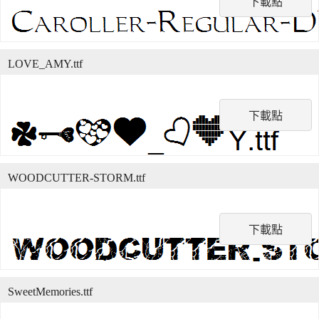
下載點
LOVE_AMY.ttf
下載點
WOODCUTTER-STORM.ttf
下載點
SweetMemories.ttf