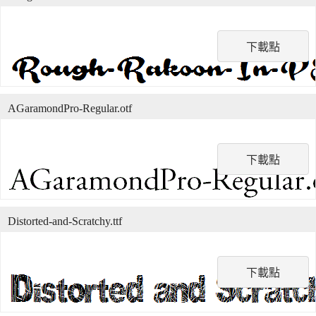
下載點
AGaramondPro-Regular.otf
下載點
Distorted-and-Scratchy.ttf
下載點