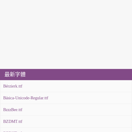
最新字體
Bérzierk.ttf
Básica-Unicode-Regular.ttf
BzzzBee.ttf
BZDMT.ttf