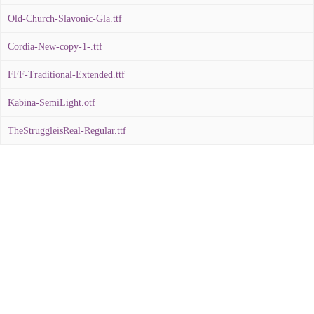
Old-Church-Slavonic-Gla.ttf
Cordia-New-copy-1-.ttf
FFF-Traditional-Extended.ttf
Kabina-SemiLight.otf
TheStruggleisReal-Regular.ttf