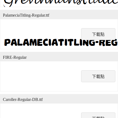
PalameciaTitling-Regular.ttf
下載點
FIRE-Regular
下載點
Caroller-Regular-DB.ttf