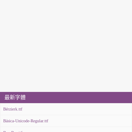
最新字體
Bérzierk.ttf
Básica-Unicode-Regular.ttf