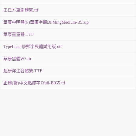
田氏方筆刷體繁.ttf
華康中明體(P)華康字體DFMingMedium-B5.zip
華康童童體.TTF
TypeLand 康熙字典體試用版.otf
華康黑體W5.ttc
超研澤注音體繁.TTF
正體(繁)中文點陣字Zfull-BIG5.ttf