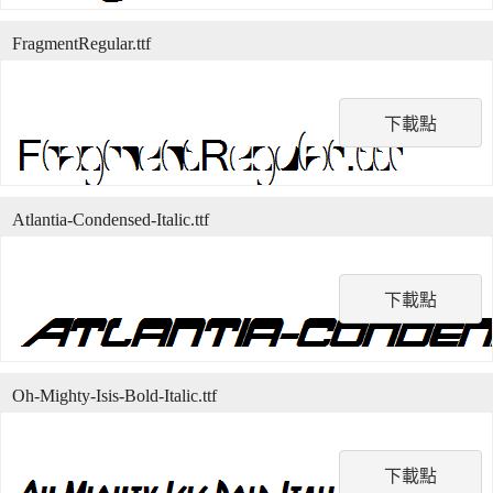
FragmentRegular.ttf
下載點
Atlantia-Condensed-Italic.ttf
下載點
Oh-Mighty-Isis-Bold-Italic.ttf
下載點