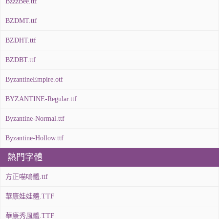
BzzzBee.ttf
BZDMT.ttf
BZDHT.ttf
BZDBT.ttf
ByzantineEmpire.otf
BYZANTINE-Regular.ttf
Byzantine-Normal.ttf
Byzantine-Hollow.ttf
熱門字體
方正喵嗚體.ttf
華康娃娃體.TTF
華康秀風體.TTF