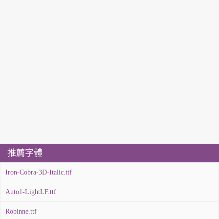
推薦字體
Iron-Cobra-3D-Italic.ttf
Auto1-LightLF.ttf
Robinne.ttf