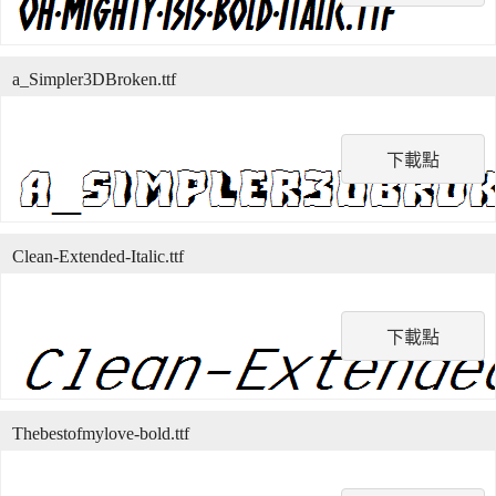
a_Simpler3DBroken.ttf
下載點
Clean-Extended-Italic.ttf
下載點
Thebestofmylove-bold.ttf