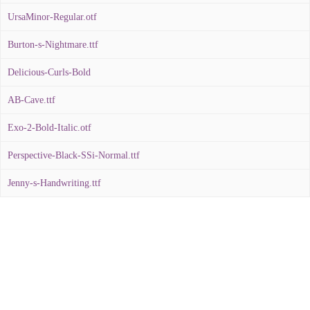
UrsaMinor-Regular.otf
Burton-s-Nightmare.ttf
Delicious-Curls-Bold
AB-Cave.ttf
Exo-2-Bold-Italic.otf
Perspective-Black-SSi-Normal.ttf
Jenny-s-Handwriting.ttf