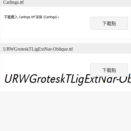
Carlings.ttf
下載點
URWGroteskTLigExtNar-Oblique.ttf
下載點