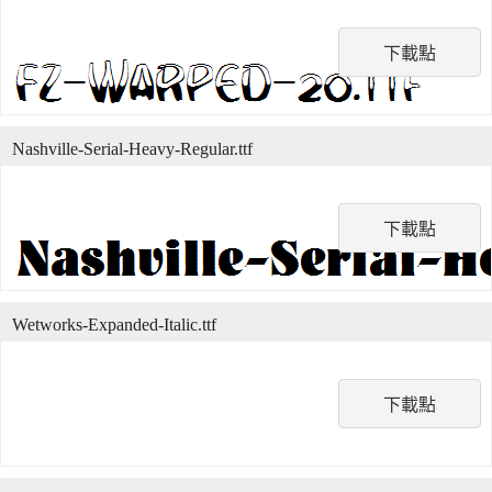
下載點
Nashville-Serial-Heavy-Regular.ttf
下載點
Wetworks-Expanded-Italic.ttf
下載點