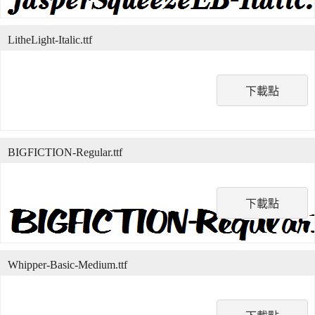
LitheLight-Italic.ttf
下載點
BIGFICTION-Regular.ttf
下載點
Whipper-Basic-Medium.ttf