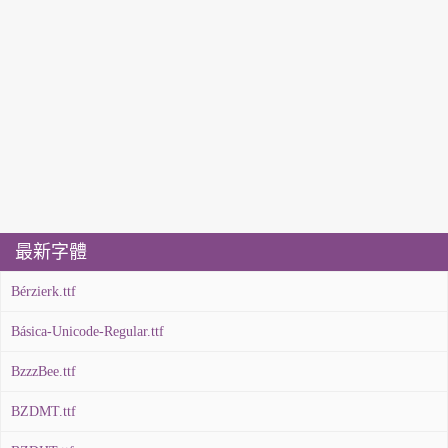
最新字體
Bérzierk.ttf
Básica-Unicode-Regular.ttf
BzzzBee.ttf
BZDMT.ttf