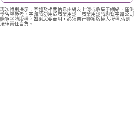
再次特別提示：字體及相關信息由網友上傳或收集于網絡，僅供
學習與參考。字體請勿用於商業用途，商業用途請聯繫字體公司
購買字體版權，如果您要商用，必須自行聯系版權人授權,否則
法律責任自負。