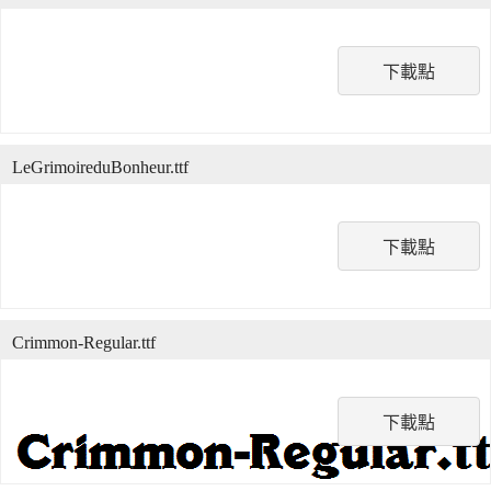
下載點
LeGrimoireduBonheur.ttf
下載點
Crimmon-Regular.ttf
下載點