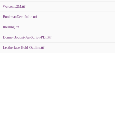
Welcome2M.ttf
BookmanDemiItalic.otf
Riesling.ttf
Donna-Bodoni-Aa-Script-PDF.ttf
Leatherface-Bold-Outline.ttf