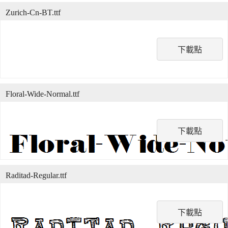
Zurich-Cn-BT.ttf
下載點
Floral-Wide-Normal.ttf
下載點
Raditad-Regular.ttf
下載點