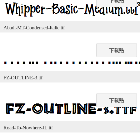
下載點
Abadi-MT-Condensed-Italic.ttf
下載點
FZ-OUTLINE-3.ttf
下載點
Road-To-Nowhere-JL.ttf