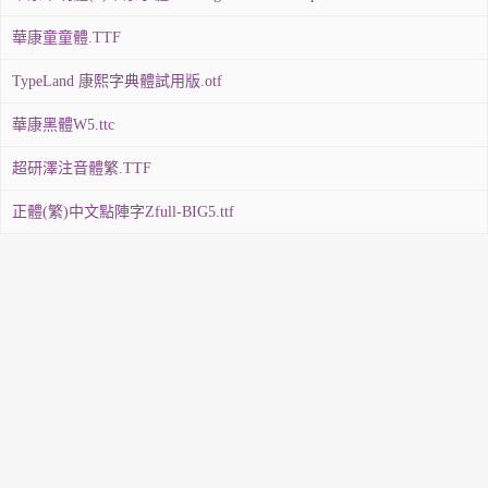
華康童童體.TTF
TypeLand 康熙字典體試用版.otf
華康黑體W5.ttc
超研澤注音體繁.TTF
正體(繁)中文點陣字Zfull-BIG5.ttf