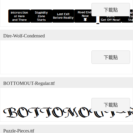
下載點
Dire-Wolf-Condensed
下載點
BOTTOMOUT-Regular.ttf
下載點
Puzzle-Pieces.ttf