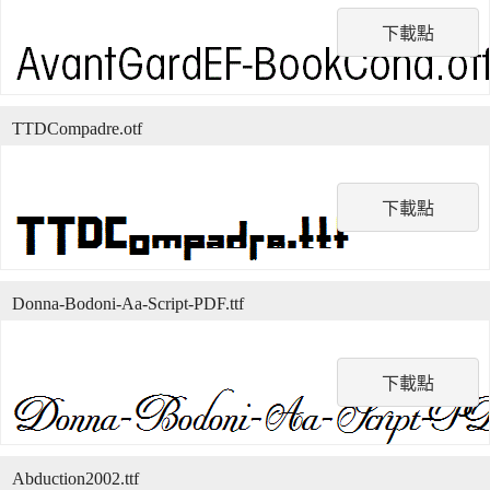
下載點
TTDCompadre.otf
下載點
Donna-Bodoni-Aa-Script-PDF.ttf
下載點
Abduction2002.ttf