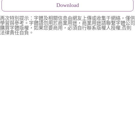
Download
再次特別提示：字體及相關信息由網友上傳或收集于網絡，僅供
學習與參考。字體請勿用於商業用途，商業用途請聯繫字體公司
購買字體版權，如果您要商用，必須自行聯系版權人授權,否則
法律責任自負。