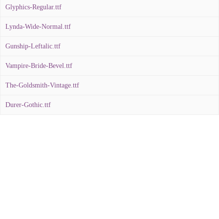
Glyphics-Regular.ttf
Lynda-Wide-Normal.ttf
Gunship-Leftalic.ttf
Vampire-Bride-Bevel.ttf
The-Goldsmith-Vintage.ttf
Durer-Gothic.ttf