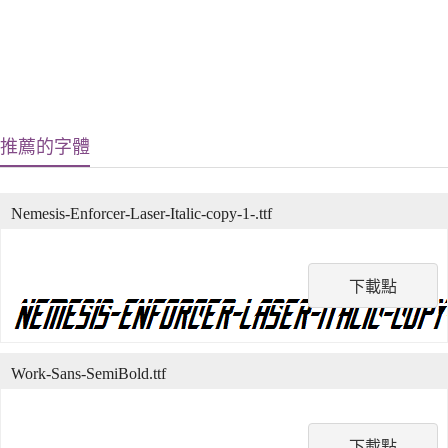
推薦的字體
Nemesis-Enforcer-Laser-Italic-copy-1-.ttf
下載點
Work-Sans-SemiBold.ttf
下載點