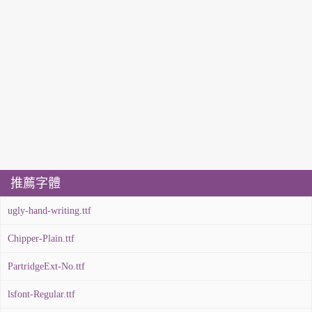
推薦字體
ugly-hand-writing.ttf
Chipper-Plain.ttf
PartridgeExt-No.ttf
lsfont-Regular.ttf