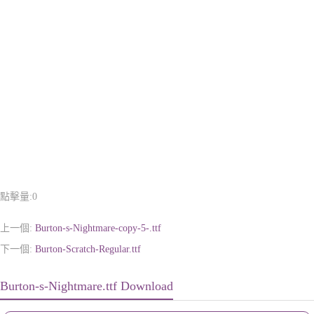
點擊量:
0
上一個:
Burton-s-Nightmare-copy-5-.ttf
下一個:
Burton-Scratch-Regular.ttf
Burton-s-Nightmare.ttf Download