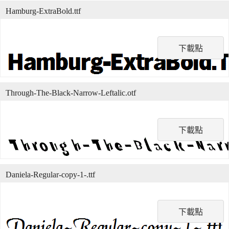
Hamburg-ExtraBold.ttf
下載點
Through-The-Black-Narrow-Leftalic.otf
下載點
Daniela-Regular-copy-1-.ttf
下載點