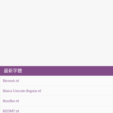
最新字體
Bérzierk.ttf
Básica-Unicode-Regular.ttf
BzzzBee.ttf
BZDMT.ttf