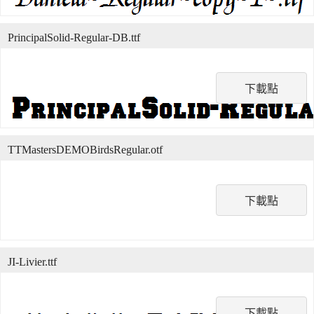
PrincipalSolid-Regular-DB.ttf
下載點
TTMastersDEMOBirdsRegular.otf
下載點
JI-Livier.ttf
下載點