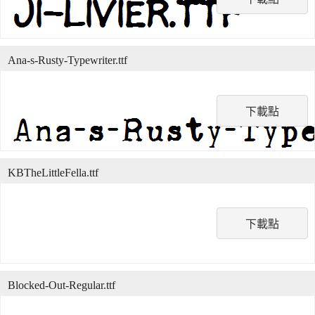
Ana-s-Rusty-Typewriter.ttf
下載點
KBTheLittleFella.ttf
下載點
Blocked-Out-Regular.ttf