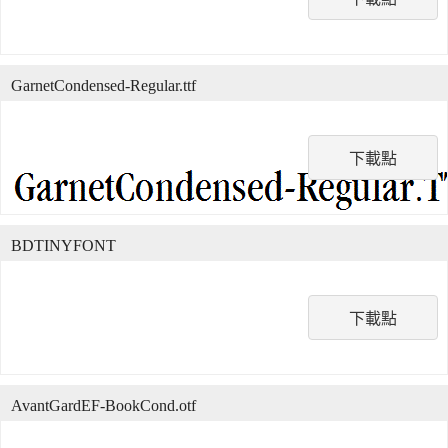
GarnetCondensed-Regular.ttf
下載點
BDTINYFONT
下載點
AvantGardEF-BookCond.otf