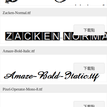
Zacken-Normal.ttf
下載點
Amaze-Bold-Italic.ttf
下載點
Pixel-Operator-Mono-8.ttf
下載點