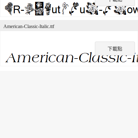
American-Classic-Italic.ttf
下載點