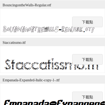
BouncingontheWalls-Regular.otf
下載點
Staccatissmo.ttf
下載點
Empanada-Expanded-Italic-copy-1-.ttf
下載點