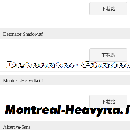
下載點
Detonator-Shadow.ttf
下載點
Montreal-HeavyIta.ttf
下載點
Alegreya-Sans