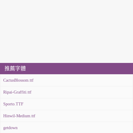
推薦字體
CactusBlossom.ttf
Ripai-Graffiti.ttf
Sporto.TTF
Hinwil-Medium.ttf
getdown