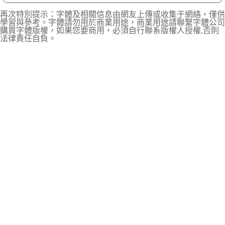
再次特別提示：字體及相關信息由網友上傳或收集于網絡，僅供
學習與參考。字體請勿用於商業用途，商業用途請聯繫字體公司
購買字體版權，如果您要商用，必須自行聯系版權人授權,否則
法律責任自負。