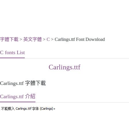
字體下載
>
英文字體
>
C
> Carlings.ttf Font Download
C fonts List
Carlings.ttf
Carlings.ttf 字體下載
Carlings.ttf 介紹