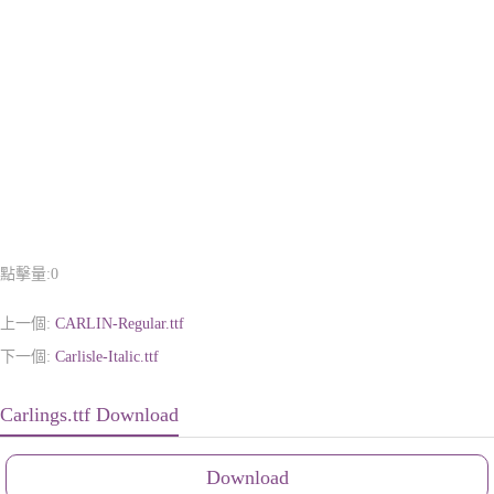
點擊量:
0
上一個:
CARLIN-Regular.ttf
下一個:
Carlisle-Italic.ttf
Carlings.ttf Download
Download