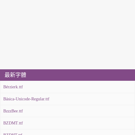
最新字體
Bérzierk.ttf
Básica-Unicode-Regular.ttf
BzzzBee.ttf
BZDMT.ttf