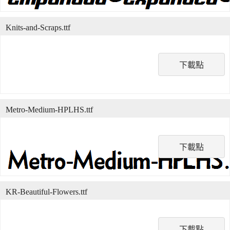
Knits-and-Scraps.ttf
下載點
Metro-Medium-HPLHS.ttf
下載點
KR-Beautiful-Flowers.ttf
下載點