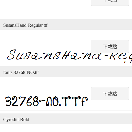
SusansHand-Regular.ttf
下載點
fonts 32768-NO.ttf
下載點
Cyrodiil-Bold