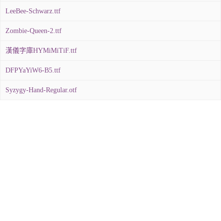
LeeBee-Schwarz.ttf
Zombie-Queen-2.ttf
漢儀字庫HYMiMiTiF.ttf
DFPYaYiW6-B5.ttf
Syzygy-Hand-Regular.otf