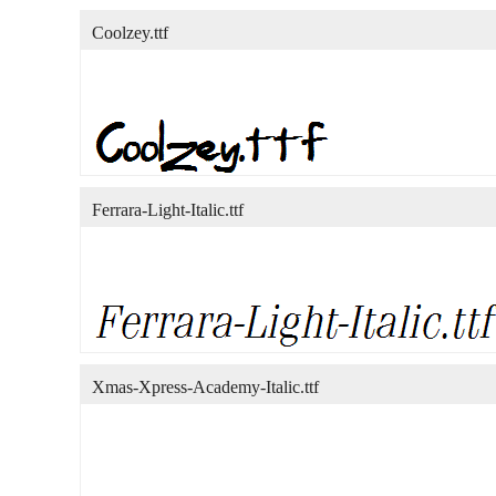
Coolzey.ttf
Ferrara-Light-Italic.ttf
Xmas-Xpress-Academy-Italic.ttf