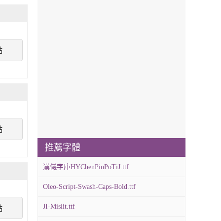
點
點
推薦字體
漢儀字庫HYChenPinPoTiJ.ttf
Oleo-Script-Swash-Caps-Bold.ttf
JI-Mislit.ttf
點