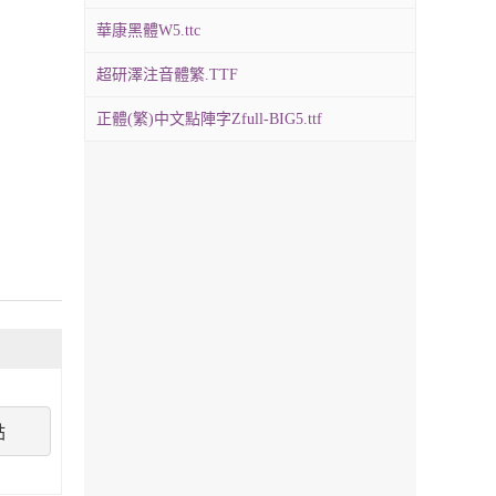
華康黑體W5.ttc
超研澤注音體繁.TTF
正體(繁)中文點陣字Zfull-BIG5.ttf
點