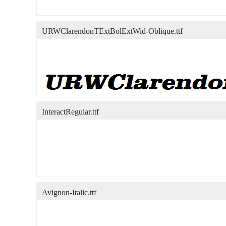
URWClarendonTExtBolExtWid-Oblique.ttf
InteractRegular.ttf
Avignon-Italic.ttf