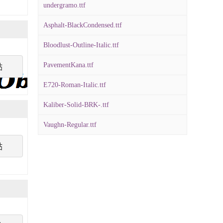
undergramo.ttf
Asphalt-BlackCondensed.ttf
Bloodlust-Outline-Italic.ttf
PavementKana.ttf
點
E720-Roman-Italic.ttf
Kaliber-Solid-BRK-.ttf
Vaughn-Regular.ttf
點