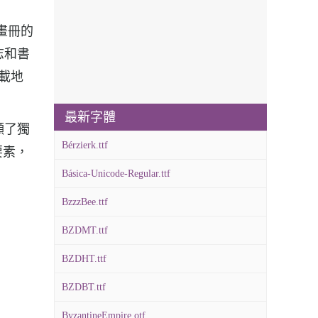
刊、畫冊的
和雜志和書
下載地
最新字體
上彰顯了獨
Bérzierk.ttf
要素，
Básica-Unicode-Regular.ttf
BzzzBee.ttf
BZDMT.ttf
BZDHT.ttf
BZDBT.ttf
ByzantineEmpire.otf