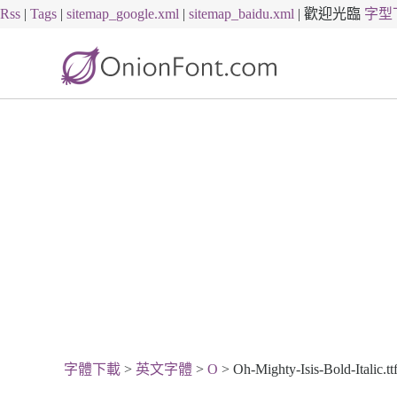
Rss
|
Tags
|
sitemap_google.xml
|
sitemap_baidu.xml
|
歡迎光臨
字型
字體下載
>
英文字體
>
O
> Oh-Mighty-Isis-Bold-Italic.t