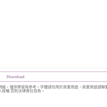
Download
網絡，僅供學習與參考。字體請勿用於商業用途，商業用途請聯
授權,否則法律責任自負。