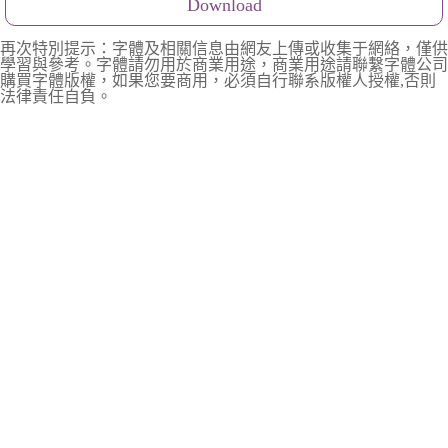
Download
再次特別提示：字體及相關信息由網友上傳或收集于網絡，僅供
學習與參考。字體請勿用於商業用途，商業用途請聯繫字體公司
購買字體版權，如果您要商用，必須自行聯系版權人授權,否則
法律責任自負。