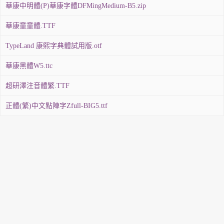
華康中明體(P)華康字體DFMingMedium-B5.zip
華康童童體.TTF
TypeLand 康熙字典體試用版.otf
華康黑體W5.ttc
超研澤注音體繁.TTF
正體(繁)中文點陣字Zfull-BIG5.ttf