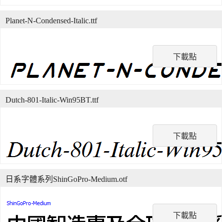
Planet-N-Condensed-Italic.ttf
下載點
Dutch-801-Italic-Win95BT.ttf
下載點
日系字體系列ShinGoPro-Medium.otf
下載點