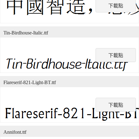
下載點
Tin-Birdhouse-Italic.ttf
下載點
Flareserif-821-Light-BT.ttf
下載點
Annifont.ttf