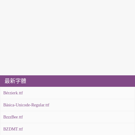
最新字體
Bérzierk.ttf
Básica-Unicode-Regular.ttf
BzzzBee.ttf
BZDMT.ttf