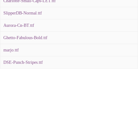
Charlotte-Small-Caps-LET.ttf
SlipperDB-Normal.ttf
Aurora-Cn-BT.ttf
Ghetto-Fabulous-Bold.ttf
marjo.ttf
DSE-Punch-Stripes.ttf