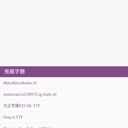
推薦字體
MetroRetroRedux.ttf
AmericanGotURWTLig-Italic.ttf
方正字庫FZCSK.TTF
Orna-4.TTF