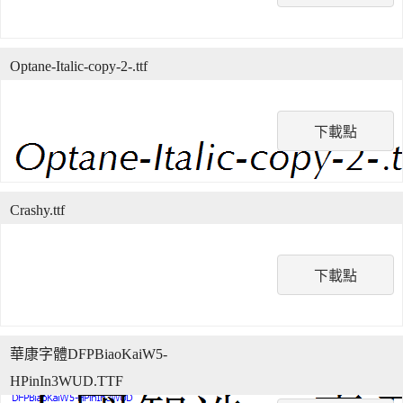
Optane-Italic-copy-2-.ttf
下載點
Crashy.ttf
下載點
華康字體DFPBiaoKaiW5-
HPinIn3WUD.TTF