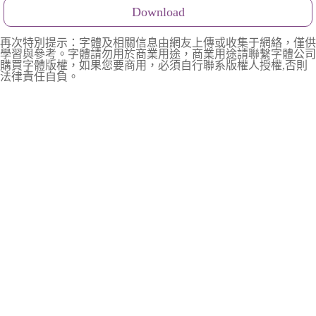
Download
再次特別提示：字體及相關信息由網友上傳或收集于網絡，僅供
學習與參考。字體請勿用於商業用途，商業用途請聯繫字體公司
購買字體版權，如果您要商用，必須自行聯系版權人授權,否則
法律責任自負。