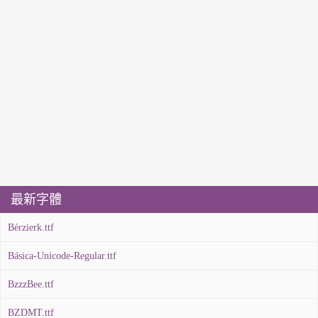
最新字體
Bérzierk.ttf
Básica-Unicode-Regular.ttf
BzzzBee.ttf
BZDMT.ttf