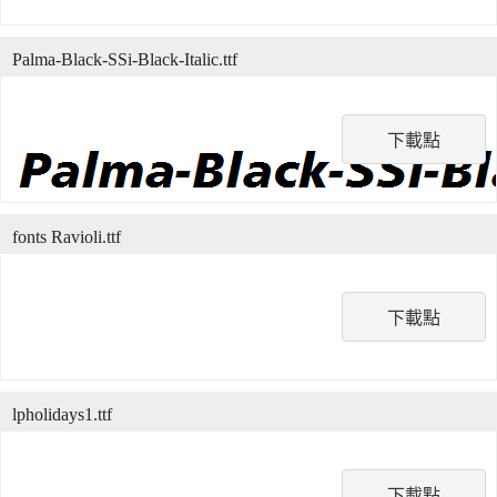
Palma-Black-SSi-Black-Italic.ttf
下載點
fonts Ravioli.ttf
下載點
lpholidays1.ttf
下載點