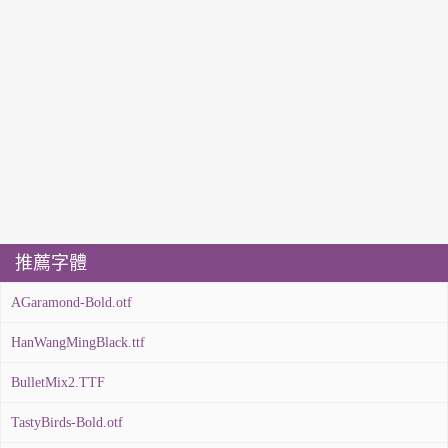
推薦字體
AGaramond-Bold.otf
HanWangMingBlack.ttf
BulletMix2.TTF
TastyBirds-Bold.otf