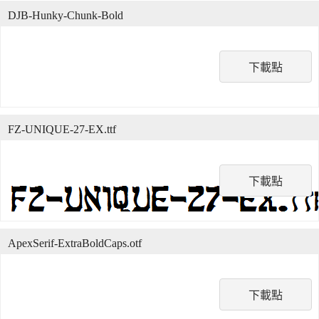
DJB-Hunky-Chunk-Bold
下載點
FZ-UNIQUE-27-EX.ttf
下載點
ApexSerif-ExtraBoldCaps.otf
下載點