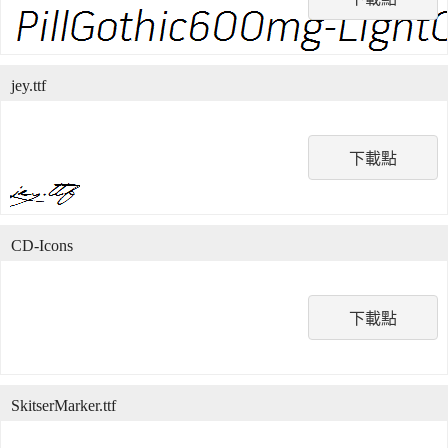
jey.ttf
下載點
CD-Icons
下載點
SkitserMarker.ttf