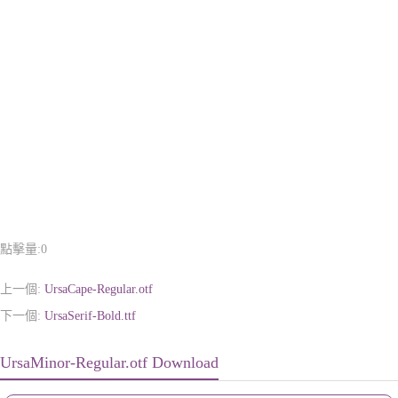
點擊量:
0
上一個:
UrsaCape-Regular.otf
下一個:
UrsaSerif-Bold.ttf
UrsaMinor-Regular.otf Download