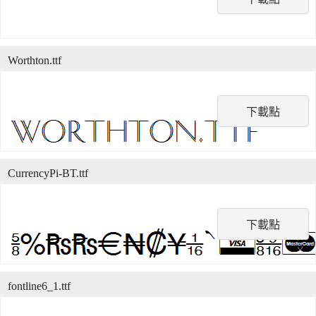
Worthton.ttf
下載點
CurrencyPi-BT.ttf
下載點
fontline6_1.ttf