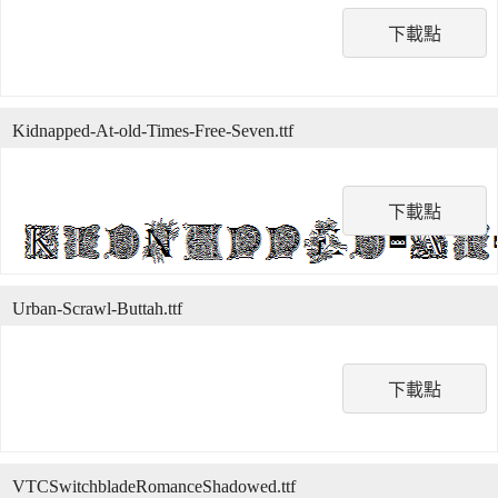
下載點
Kidnapped-At-old-Times-Free-Seven.ttf
下載點
Urban-Scrawl-Buttah.ttf
下載點
VTCSwitchbladeRomanceShadowed.ttf