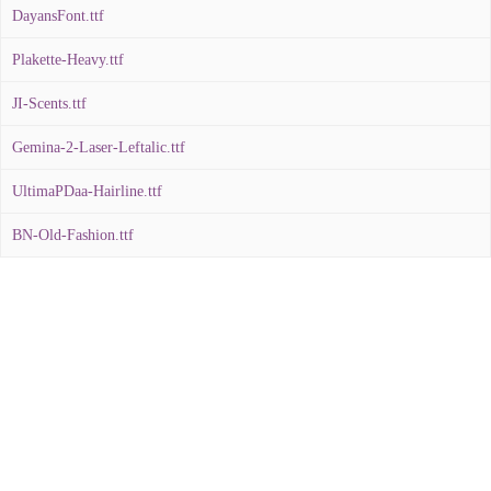
DayansFont.ttf
Plakette-Heavy.ttf
JI-Scents.ttf
Gemina-2-Laser-Leftalic.ttf
UltimaPDaa-Hairline.ttf
BN-Old-Fashion.ttf