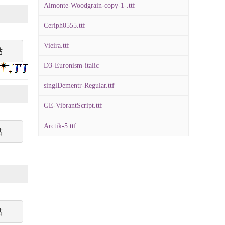
Almonte-Woodgrain-copy-1-.ttf
Ceriph0555.ttf
Vieira.ttf
點
D3-Euronism-italic
singlDementr-Regular.ttf
GE-VibrantScript.ttf
Arctik-5.ttf
點
點