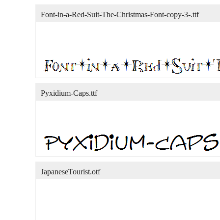
Font-in-a-Red-Suit-The-Christmas-Font-copy-3-.ttf
Pyxidium-Caps.ttf
JapaneseTourist.otf