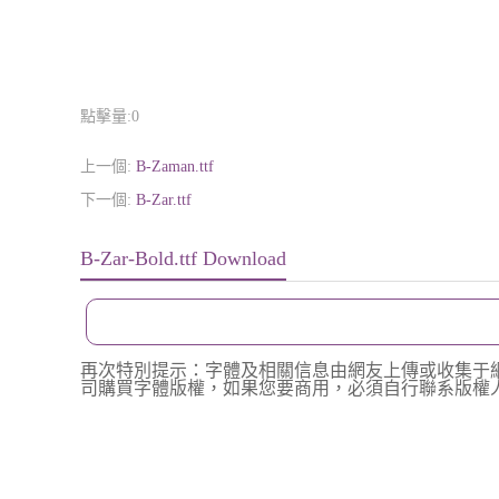
點擊量:
0
上一個:
B-Zaman.ttf
下一個:
B-Zar.ttf
B-Zar-Bold.ttf Download
再次特別提示：字體及相關信息由網友上傳或收集于
司購買字體版權，如果您要商用，必須自行聯系版權人