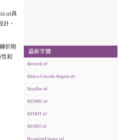
.ttf具
體設計、
，轉折剛
最新字體
新性和
Bérzierk.ttf
Básica-Unicode-Regular.ttf
BzzzBee.ttf
BZDMT.ttf
BZDHT.ttf
BZDBT.ttf
ByzantineEmpire.otf