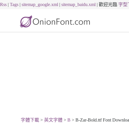
Rss
|
Tags
|
sitemap_google.xml
|
sitemap_baidu.xml
|
歡迎光臨
字型
字體下載
>
英文字體
>
B
> B-Zar-Bold.ttf Font Downlo