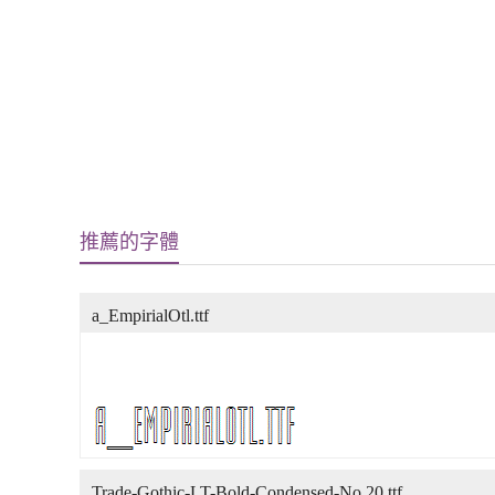
推薦的字體
a_EmpirialOtl.ttf
Trade-Gothic-LT-Bold-Condensed-No.20.ttf