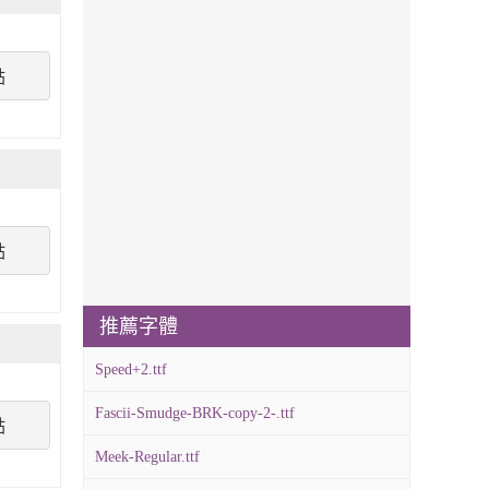
點
點
推薦字體
Speed+2.ttf
Fascii-Smudge-BRK-copy-2-.ttf
點
Meek-Regular.ttf