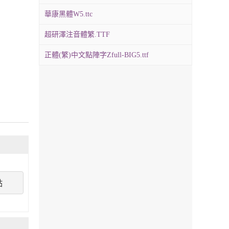
華康黑體W5.ttc
超研澤注音體繁.TTF
正體(繁)中文點陣字Zfull-BIG5.ttf
點