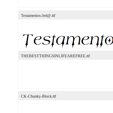
Testamentos-Jed@.ttf
THEBESTTHINGSINLIFEAREFREE.ttf
CK-Chunky-Block.ttf