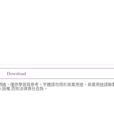
Download
網絡，僅供學習與參考。字體請勿用於商業用途，商業用途請聯
授權,否則法律責任自負。