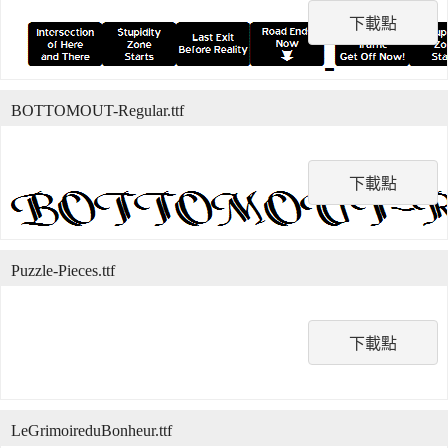
下載點
BOTTOMOUT-Regular.ttf
下載點
Puzzle-Pieces.ttf
下載點
LeGrimoireduBonheur.ttf