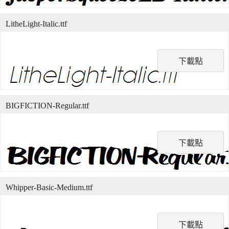
LitheLight-Italic.ttf
下載點
BIGFICTION-Regular.ttf
下載點
Whipper-Basic-Medium.ttf
下載點