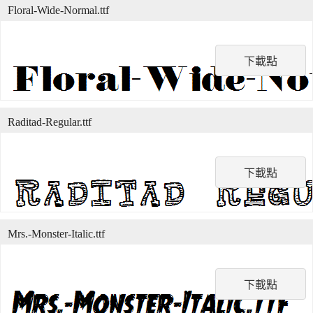
Floral-Wide-Normal.ttf
下載點
Raditad-Regular.ttf
下載點
Mrs.-Monster-Italic.ttf
下載點