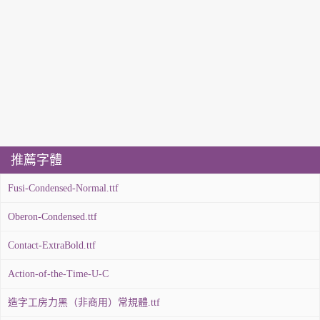
推薦字體
Fusi-Condensed-Normal.ttf
Oberon-Condensed.ttf
Contact-ExtraBold.ttf
Action-of-the-Time-U-C
造字工房力黑（非商用）常規體.ttf