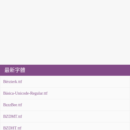
最新字體
Bérzierk.ttf
Básica-Unicode-Regular.ttf
BzzzBee.ttf
BZDMT.ttf
BZDHT.ttf