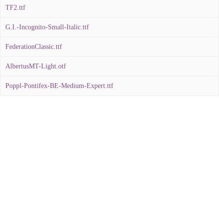
TF2.ttf
G.I.-Incognito-Small-Italic.ttf
FederationClassic.ttf
AlbertusMT-Light.otf
Poppl-Pontifex-BE-Medium-Expert.ttf