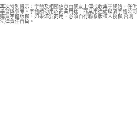
再次特別提示：字體及相關信息由網友上傳或收集于網絡，僅供
學習與參考。字體請勿用於商業用途，商業用途請聯繫字體公司
購買字體版權，如果您要商用，必須自行聯系版權人授權,否則
法律責任自負。