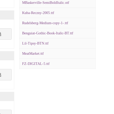
MBaskerville-SemiBoldItalic.otf
Kuba-Reczny-2005.ttf
Rudelsberg-Medium-copy-1-.ttf
Benguiat-Gothic-Book-Italic-BT.ttf
點
Lil-Tipsy-BTN.ttf
MeatMarket.ttf
FZ-DIGITAL-5.ttf
點