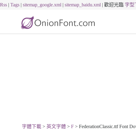
Rss
|
Tags
|
sitemap_google.xml
|
sitemap_baidu.xml
|
歡迎光臨
字型
字體下載
>
英文字體
>
F
> FederationClassic.ttf Font D