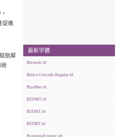
中，
個性促進
最新字體
格，挺勁犀
Bérzierk.ttf
藝術
Básica-Unicode-Regular.ttf
BzzzBee.ttf
BZDMT.ttf
BZDHT.ttf
BZDBT.ttf
ByzantineEmpire.otf