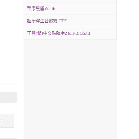
華康黑體W5.ttc
超研澤注音體繁.TTF
正體(繁)中文點陣字Zfull-BIG5.ttf
點