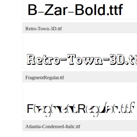
Retro-Town-3D.ttf
FragmentRegular.ttf
Atlantia-Condensed-Italic.ttf