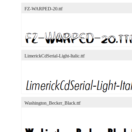
FZ-WARPED-20.ttf
LimerickCdSerial-Light-Italic.ttf
Washington_Becker_Black.ttf