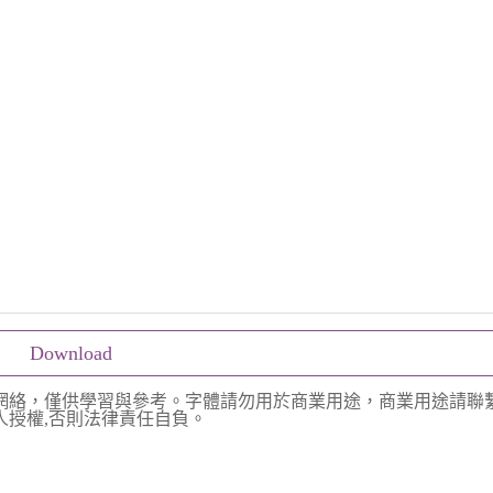
Download
網絡，僅供學習與參考。字體請勿用於商業用途，商業用途請聯
授權,否則法律責任自負。