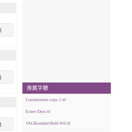
點
點
推薦字體
Luncheonette-copy-1.ttf
Eraser-Dust.ttf
VAGRounded-Bold-Wd.ttf
點