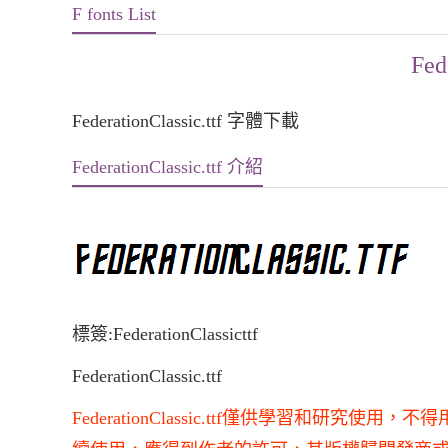
F fonts List
Fed
FederationClassic.ttf 字體下載
FederationClassic.ttf 介紹
標簽:FederationClassicttf
FederationClassic.ttf
FederationClassic.ttf僅供學習和