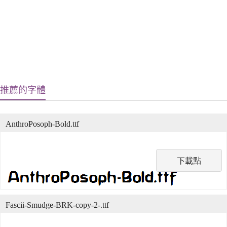
推薦的字體
AnthroPosoph-Bold.ttf
下載點
Fascii-Smudge-BRK-copy-2-.ttf