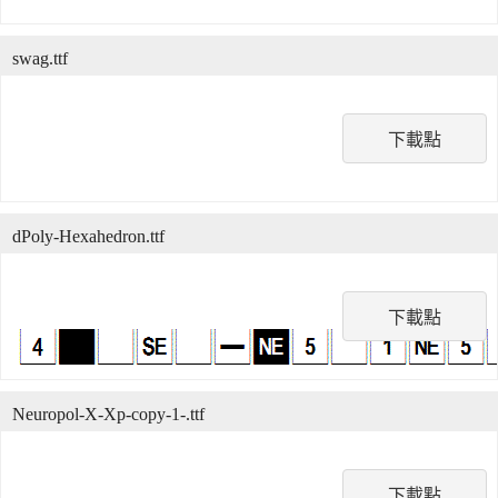
swag.ttf
下載點
dPoly-Hexahedron.ttf
下載點
Neuropol-X-Xp-copy-1-.ttf
下載點