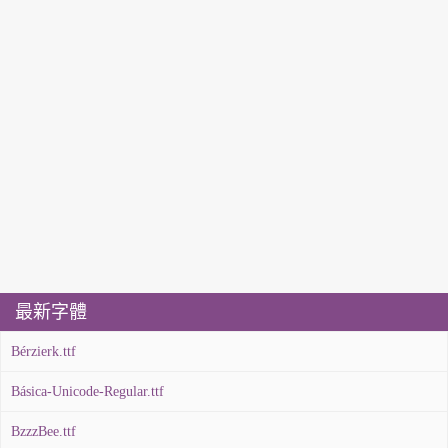
最新字體
Bérzierk.ttf
Básica-Unicode-Regular.ttf
BzzzBee.ttf