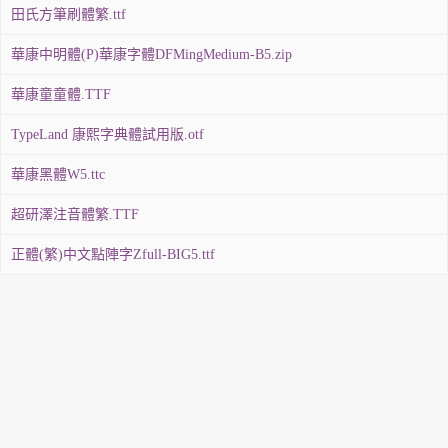
田氏方筆刷體繁.ttf
華康中明體(P)華康字體DFMingMedium-B5.zip
華康童童體.TTF
TypeLand 康熙字典體試用版.otf
華康黑體W5.ttc
超研澤注音體繁.TTF
正體(繁)中文點陣字Zfull-BIG5.ttf