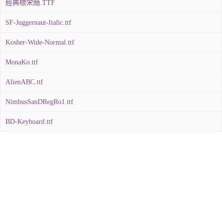
經典標宋簡.TTF
SF-Juggernaut-Italic.ttf
Kosher-Wide-Normal.ttf
MonaKo.ttf
AlienABC.ttf
NimbusSanDRegRo1.ttf
BD-Keyboard.ttf