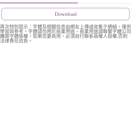
Download
再次特別提示：字體及相關信息由網友上傳或收集于網絡，僅供
學習與參考。字體請勿用於商業用途，商業用途請聯繫字體公司
購買字體版權，如果您要商用，必須自行聯系版權人授權,否則
法律責任自負。