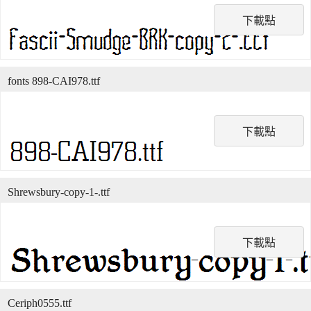
下載點
fonts 898-CAI978.ttf
下載點
Shrewsbury-copy-1-.ttf
下載點
Ceriph0555.ttf