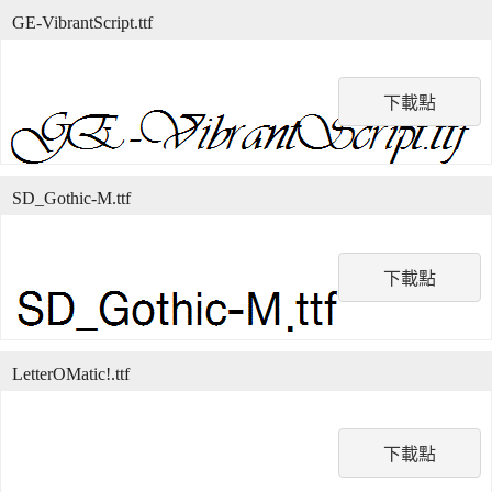
GE-VibrantScript.ttf
下載點
SD_Gothic-M.ttf
下載點
LetterOMatic!.ttf
下載點