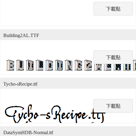
下載點
Building2AL.TTF
下載點
Tycho-sRecipe.ttf
下載點
DataSymHDB-Normal.ttf