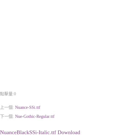
點擊量:
0
上一個:
Nuance-SSi.ttf
下一個:
Nue-Gothic-Regular.ttf
NuanceBlackSSi-Italic.ttf Download