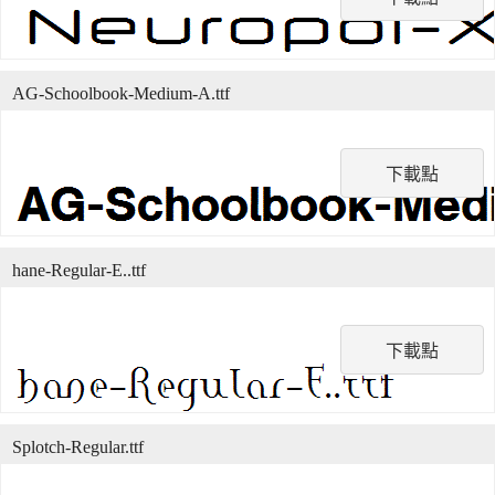
AG-Schoolbook-Medium-A.ttf
下載點
hane-Regular-E..ttf
下載點
Splotch-Regular.ttf