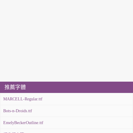
推薦字體
MARCELL-Regular.ttf
Bots-n-Droids.ttf
EmelyBeckerOutline.ttf