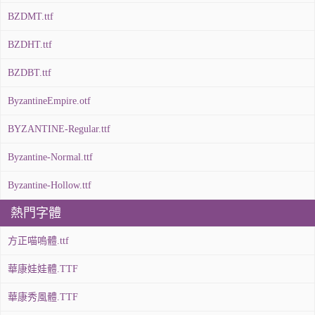
BZDMT.ttf
BZDHT.ttf
BZDBT.ttf
ByzantineEmpire.otf
BYZANTINE-Regular.ttf
Byzantine-Normal.ttf
Byzantine-Hollow.ttf
熱門字體
方正喵嗚體.ttf
華康娃娃體.TTF
華康秀風體.TTF