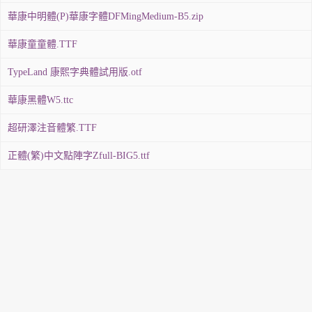
華康中明體(P)華康字體DFMingMedium-B5.zip
華康童童體.TTF
TypeLand 康熙字典體試用版.otf
華康黑體W5.ttc
超研澤注音體繁.TTF
正體(繁)中文點陣字Zfull-BIG5.ttf