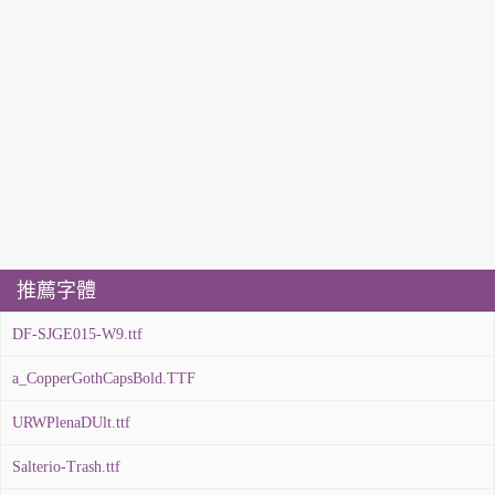
推薦字體
DF-SJGE015-W9.ttf
a_CopperGothCapsBold.TTF
URWPlenaDUlt.ttf
Salterio-Trash.ttf