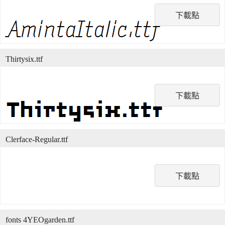
下載點
Thirtysix.ttf
下載點
Clerface-Regular.ttf
下載點
fonts 4YEOgarden.ttf