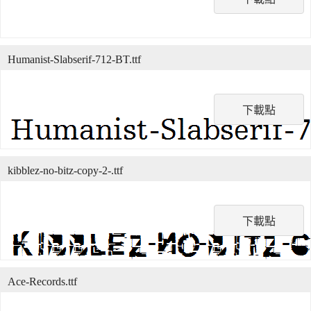
Humanist-Slabserif-712-BT.ttf
下載點
kibblez-no-bitz-copy-2-.ttf
下載點
Ace-Records.ttf