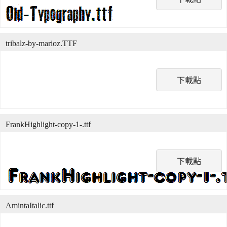
tribalz-by-marioz.TTF
下載點
FrankHighlight-copy-1-.ttf
下載點
AmintaItalic.ttf