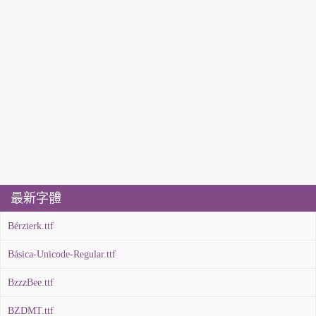
最新字體
Bérzierk.ttf
Básica-Unicode-Regular.ttf
BzzzBee.ttf
BZDMT.ttf