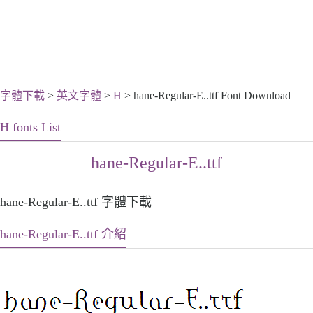
字體下載
>
英文字體
>
H
> hane-Regular-E..ttf Font Download
H fonts List
hane-Regular-E..ttf
hane-Regular-E..ttf 字體下載
hane-Regular-E..ttf 介紹