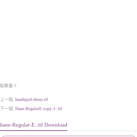
點擊量:
0
上一個:
handzpyd-demo.ttf
下一個:
Hane-RegularE-copy-1-.ttf
hane-Regular-E..ttf Download