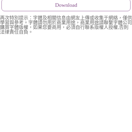
Download
再次特別提示：字體及相關信息由網友上傳或收集于網絡，僅供
學習與參考。字體請勿用於商業用途，商業用途請聯繫字體公司
購買字體版權，如果您要商用，必須自行聯系版權人授權,否則
法律責任自負。