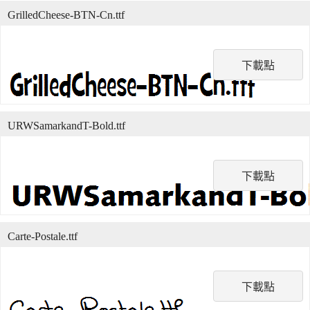
GrilledCheese-BTN-Cn.ttf
下載點
URWSamarkandT-Bold.ttf
下載點
Carte-Postale.ttf
下載點