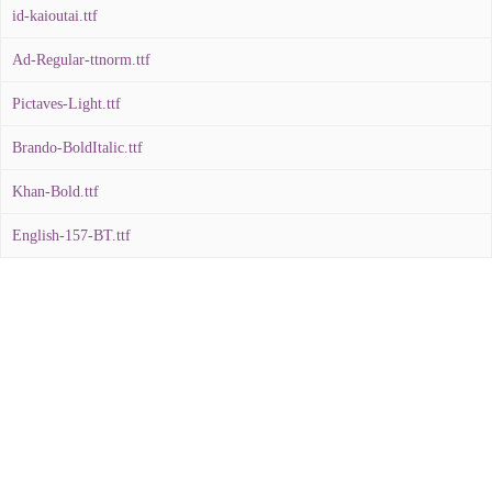
id-kaioutai.ttf
Ad-Regular-ttnorm.ttf
Pictaves-Light.ttf
Brando-BoldItalic.ttf
Khan-Bold.ttf
English-157-BT.ttf