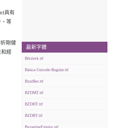
ttf具有
計、等
轉折剛健
最新字體
性和經
Bérzierk.ttf
Básica-Unicode-Regular.ttf
BzzzBee.ttf
BZDMT.ttf
BZDHT.ttf
BZDBT.ttf
ByzantineEmpire.otf