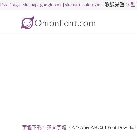
Rss
|
Tags
|
sitemap_google.xml
|
sitemap_baidu.xml
|
歡迎光臨
字型
字體下載
>
英文字體
>
A
> AlienABC.ttf Font Downloa