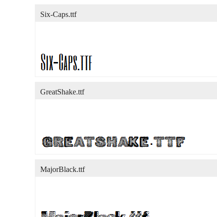
Six-Caps.ttf
GreatShake.ttf
MajorBlack.ttf