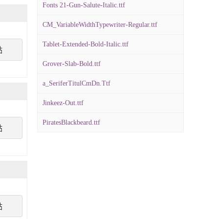
Fonts 21-Gun-Salute-Italic.ttf
CM_VariableWidthTypewriter-Regular.ttf
Tablet-Extended-Bold-Italic.ttf
點
Grover-Slab-Bold.ttf
a_SeriferTitulCmDn.Ttf
Jinkeez-Out.ttf
PiratesBlackbeard.ttf
點
點