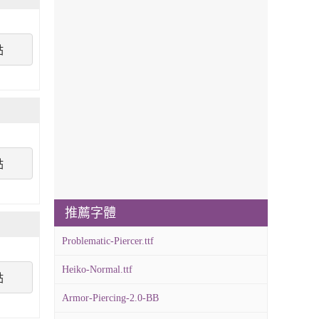
點
點
推薦字體
Problematic-Piercer.ttf
Heiko-Normal.ttf
點
Armor-Piercing-2.0-BB