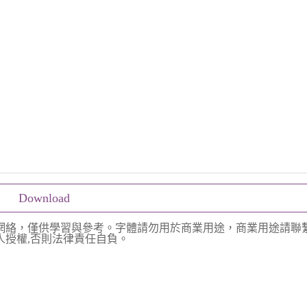
Download
網絡，僅供學習與參考。字體請勿用於商業用途，商業用途請聯
授權,否則法律責任自負。