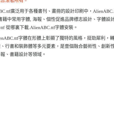
他合法者所有。
nABC.ttf廣泛用于各種書刊、畫冊的設計印刷中，AlienABC.
雜志和書籍中常用字體, 海報、個性促進品牌標志設計、字體設
ttf 從哪裏下載.AlienABC.ttf字體安裝。
AlienABC.ttf字體在形體上彰顯了獨特的風格，挺勁犀利，
體、行書和裝飾體等多元要素，是壹個融合藝術性、創新
海報、書籍設計等領域。