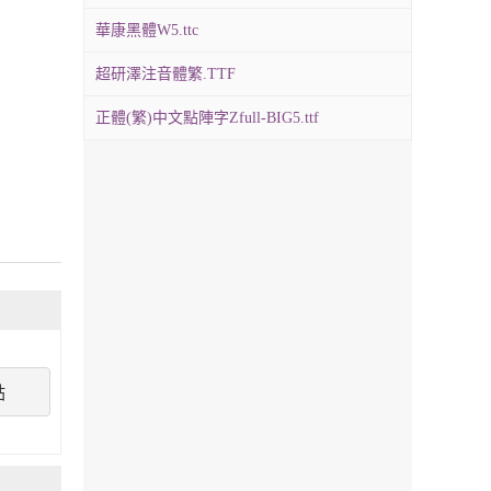
華康黑體W5.ttc
超研澤注音體繁.TTF
正體(繁)中文點陣字Zfull-BIG5.ttf
點