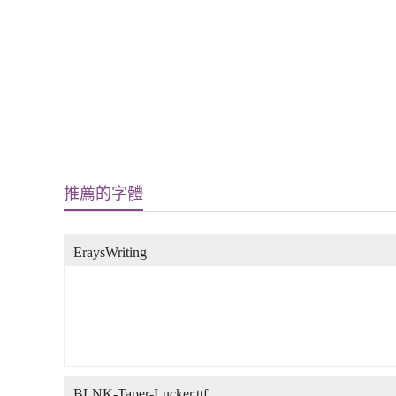
推薦的字體
EraysWriting
BLNK-Taper-Lucker.ttf