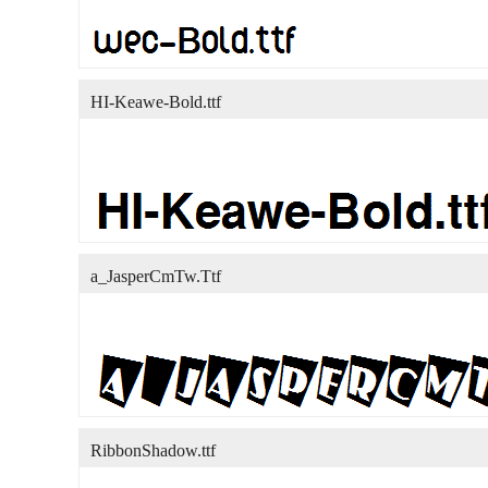
HI-Keawe-Bold.ttf
a_JasperCmTw.Ttf
RibbonShadow.ttf