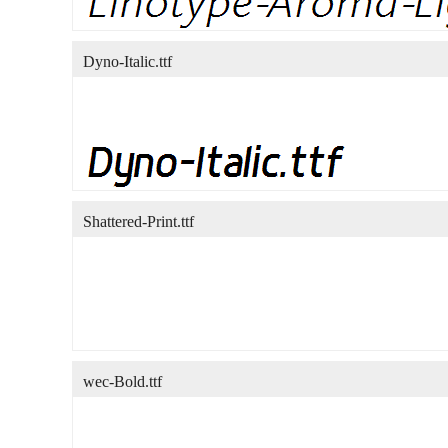
Dyno-Italic.ttf
Shattered-Print.ttf
wec-Bold.ttf