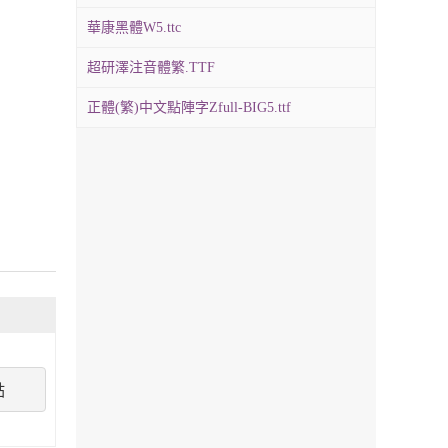
華康黑體W5.ttc
超研澤注音體繁.TTF
正體(繁)中文點陣字Zfull-BIG5.ttf
點