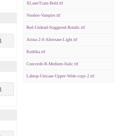
XLaserTrain-Bold.ttf
Voodoo-Vampire.ttf
Red-Undead-Staggered-Rotalic.ttf
Arista-2-0-Alternate-Light.ttf
點
Kothika.ttf
Concorde-R-Medium-Italic.ttf
Labtop-Unicase-Upper-Wide-copy-2.ttf
點