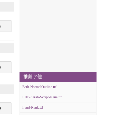
點
點
推薦字體
Bath-NormalOutline.ttf
LHF-Sarah-Script-Neue.ttf
Fund-Runk.ttf
點