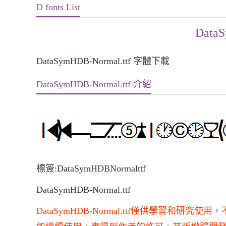
D fonts List
DataS
DataSymHDB-Normal.ttf 字體下載
DataSymHDB-Normal.ttf 介紹
標簽:DataSymHDBNormalttf
DataSymHDB-Normal.ttf
DataSymHDB-Normal.ttf僅供學習