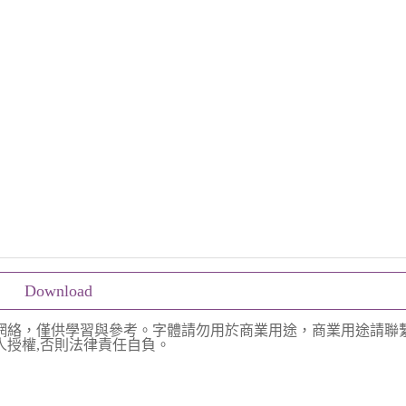
Download
網絡，僅供學習與參考。字體請勿用於商業用途，商業用途請聯
授權,否則法律責任自負。