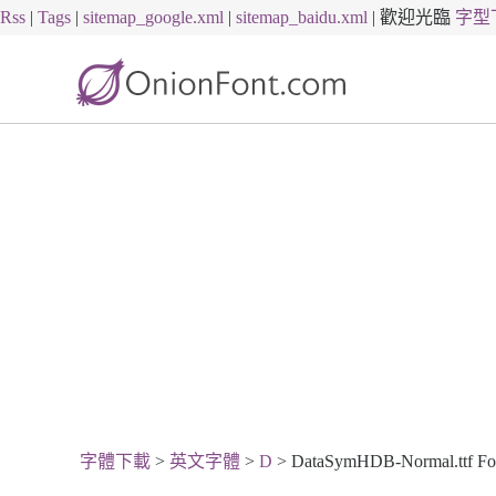
Rss
|
Tags
|
sitemap_google.xml
|
sitemap_baidu.xml
|
歡迎光臨
字型
字體下載
>
英文字體
>
D
> DataSymHDB-Normal.ttf Fo