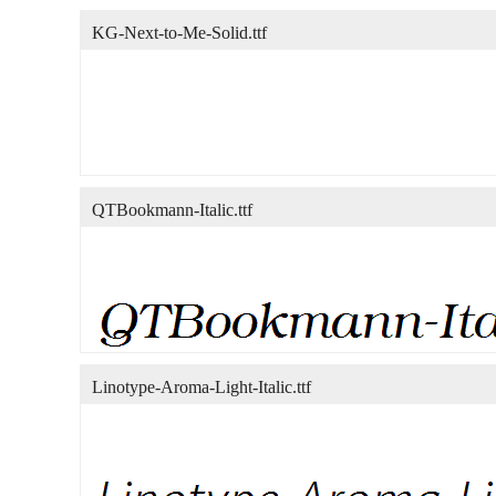
KG-Next-to-Me-Solid.ttf
QTBookmann-Italic.ttf
Linotype-Aroma-Light-Italic.ttf