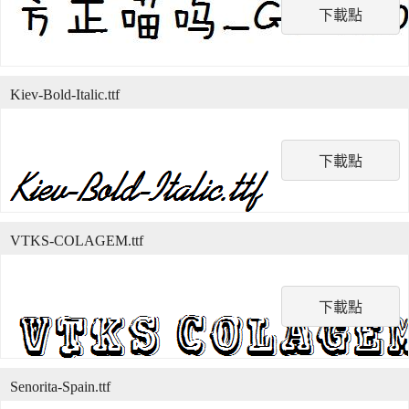
下載點
Kiev-Bold-Italic.ttf
下載點
VTKS-COLAGEM.ttf
下載點
Senorita-Spain.ttf