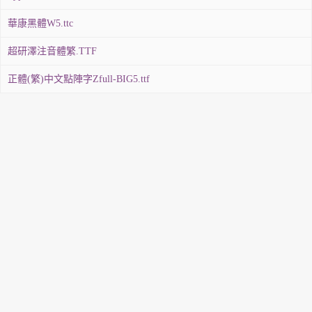
華康黑體W5.ttc
超研澤注音體繁.TTF
正體(繁)中文點陣字Zfull-BIG5.ttf