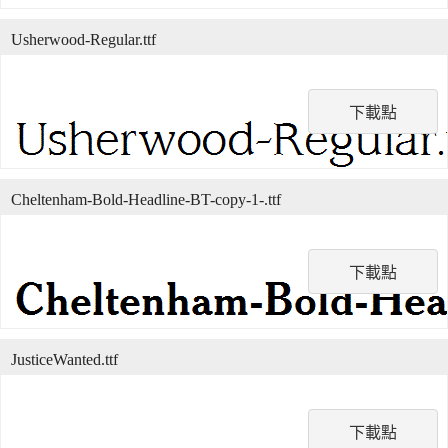
Usherwood-Regular.ttf
下載點
Cheltenham-Bold-Headline-BT-copy-1-.ttf
下載點
JusticeWanted.ttf
下載點