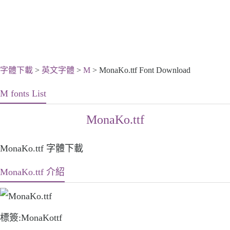
字體下載
>
英文字體
>
M
> MonaKo.ttf Font Download
M fonts List
MonaKo.ttf
MonaKo.ttf 字體下載
MonaKo.ttf 介紹
標簽:MonaKottf