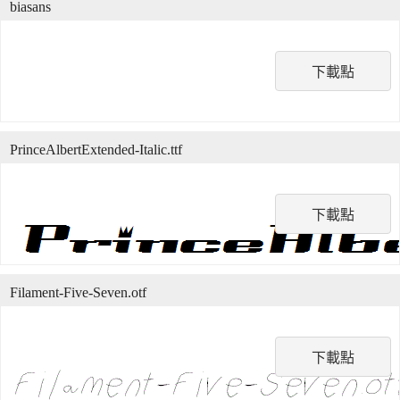
biasans
下載點
PrinceAlbertExtended-Italic.ttf
下載點
Filament-Five-Seven.otf
下載點