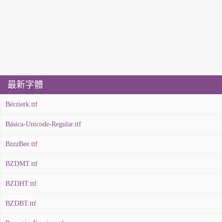
最新字體
Bérzierk.ttf
Básica-Unicode-Regular.ttf
BzzzBee.ttf
BZDMT.ttf
BZDHT.ttf
BZDBT.ttf