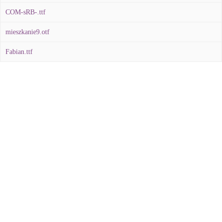
COM-sRB-.ttf
mieszkanie9.otf
Fabian.ttf