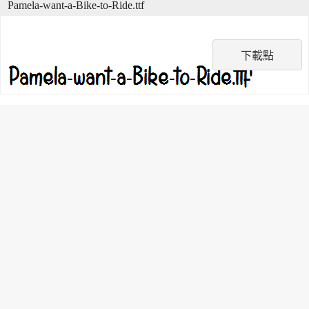
Pamela-want-a-Bike-to-Ride.ttf
下載點