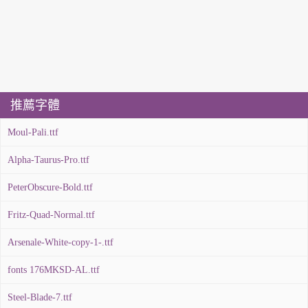
推薦字體
Moul-Pali.ttf
Alpha-Taurus-Pro.ttf
PeterObscure-Bold.ttf
Fritz-Quad-Normal.ttf
Arsenale-White-copy-1-.ttf
fonts 176MKSD-AL.ttf
Steel-Blade-7.ttf