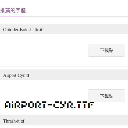
推薦的字體
Outrider-Bold-Italic.ttf
下載點
Airport-Cyr.ttf
下載點
Thrash-it.ttf