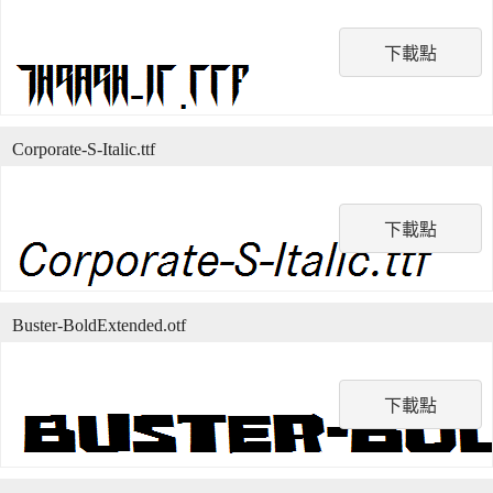
下載點
Corporate-S-Italic.ttf
下載點
Buster-BoldExtended.otf
下載點