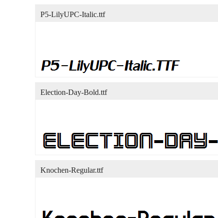
P5-LilyUPC-Italic.ttf
Election-Day-Bold.ttf
Knochen-Regular.ttf