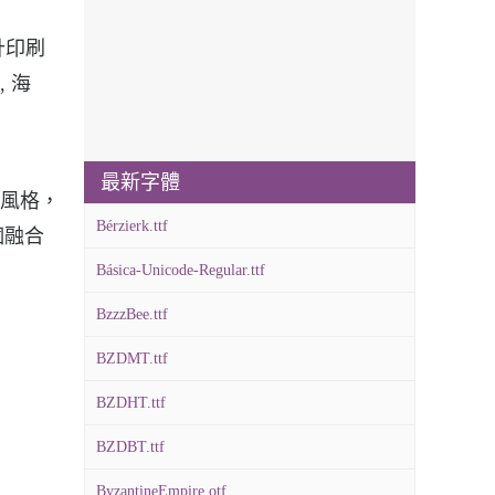
設計印刷
, 海
最新字體
特的風格，
Bérzierk.ttf
個融合
Básica-Unicode-Regular.ttf
BzzzBee.ttf
BZDMT.ttf
BZDHT.ttf
BZDBT.ttf
ByzantineEmpire.otf