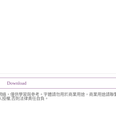
Download
網絡，僅供學習與參考。字體請勿用於商業用途，商業用途請聯
授權,否則法律責任自負。