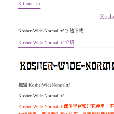
K fonts List
Koshe
Kosher-Wide-Normal.ttf 字體下載
Kosher-Wide-Normal.ttf 介紹
標簽:KosherWideNormalttf
Kosher-Wide-Normal.ttf
Kosher-Wide-Normal.ttf僅供學習