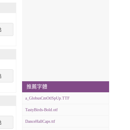
點
點
推薦字體
a_GlobusCmOtlSpUp.TTF
TastyBirds-Bold.otf
DanceHallCaps.ttf
點