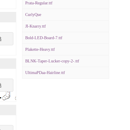
Prata-Regular.ttf
CurlyQue
JI-Knarry.ttf
Bold-LED-Board-7.ttf
點
Plakette-Heavy.ttf
BLNK-Taper-Lucker-copy-2-.ttf
UltimaPDaa-Hairline.ttf
點