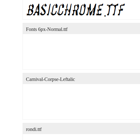
Fonts 6px-Normal.ttf
Carnival-Corpse-Leftalic
rondi.ttf