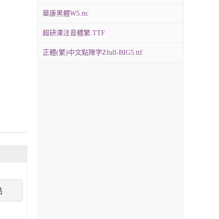
華康黑體W5.ttc
超研澤注音體繁.TTF
正體(繁)中文點陣字Zfull-BIG5.ttf
點