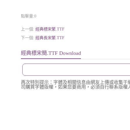
點擊量:
0
上一個:
經典標宋繁.TTF
下一個:
經典長宋繁.TTF
經典標宋簡.TTF Download
再次特別提示：字體及相關信息由網友上傳或收集于
司購買字體版權，如果您要商用，必須自行聯系版權人