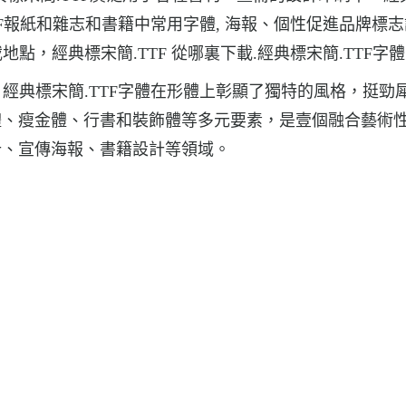
TF報紙和雜志和書籍中常用字體, 海報、個性促進品牌標
點，經典標宋簡.TTF 從哪裏下載.經典標宋簡.TTF字
，經典標宋簡.TTF字體在形體上彰顯了獨特的風格，挺勁
體、瘦金體、行書和裝飾體等多元要素，是壹個融合藝術
計、宣傳海報、書籍設計等領域。