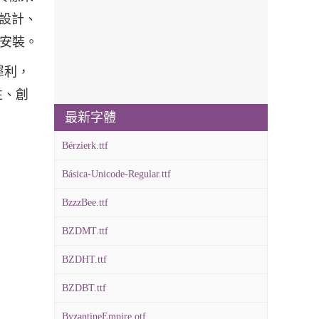
志設計、
體安裝。
犀利，
性、創
最新字體
Bérzierk.ttf
Básica-Unicode-Regular.ttf
BzzzBee.ttf
BZDMT.ttf
BZDHT.ttf
BZDBT.ttf
ByzantineEmpire.otf