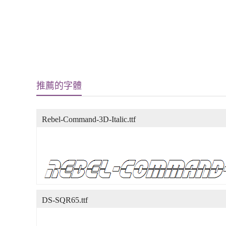
推薦的字體
Rebel-Command-3D-Italic.ttf
DS-SQR65.ttf