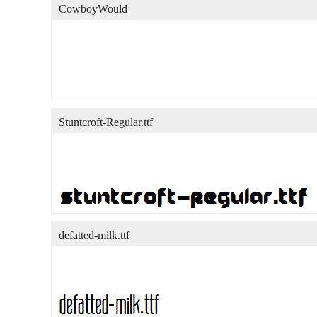
CowboyWould
Stuntcroft-Regular.ttf
defatted-milk.ttf