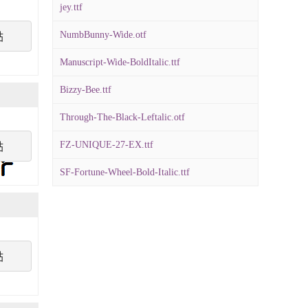
jey.ttf
NumbBunny-Wide.otf
點
Manuscript-Wide-BoldItalic.ttf
Bizzy-Bee.ttf
Through-The-Black-Leftalic.otf
FZ-UNIQUE-27-EX.ttf
點
SF-Fortune-Wheel-Bold-Italic.ttf
點