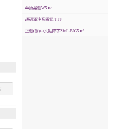
華康黑體W5.ttc
超研澤注音體繁.TTF
正體(繁)中文點陣字Zfull-BIG5.ttf
點