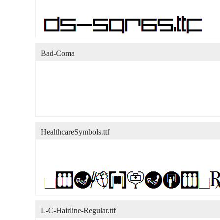
Bad-Coma
HealthcareSymbols.ttf
L-C-Hairline-Regular.ttf