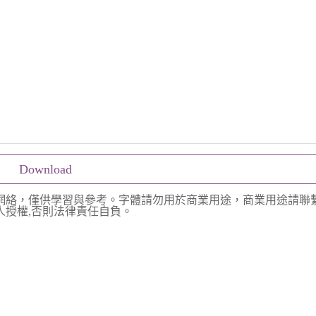
Download
網絡，僅供學習與參考。字體請勿用於商業用途，商業用途請聯
授權,否則法律責任自負。