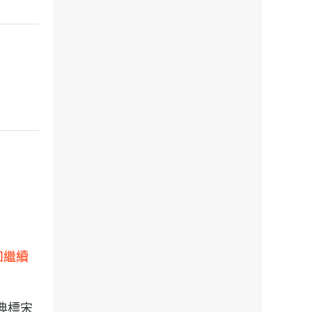
如繼續
典標宋