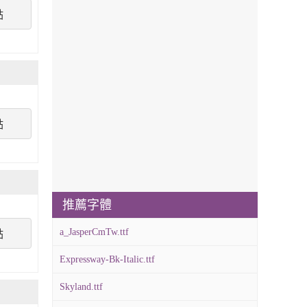
點
點
推薦字體
a_JasperCmTw.ttf
點
Expressway-Bk-Italic.ttf
Skyland.ttf