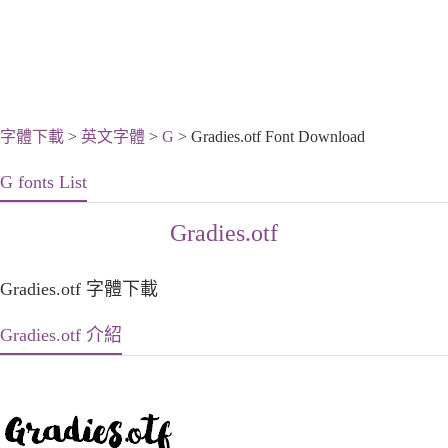
字體下載
>
英文字體
>
G
> Gradies.otf Font Download
G fonts List
Gradies.otf
Gradies.otf 字體下載
Gradies.otf 介紹