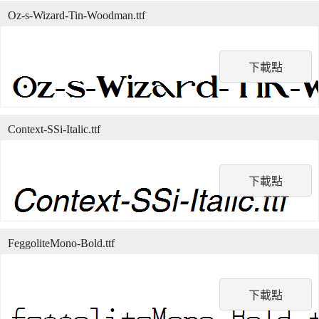
Oz-s-Wizard-Tin-Woodman.ttf
下載點
Context-SSi-Italic.ttf
下載點
FeggoliteMono-Bold.ttf
下載點