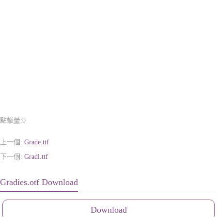
點擊量:
0
上一個:
Grade.ttf
下一個:
Gradl.ttf
Gradies.otf Download
Download