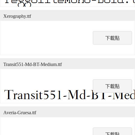
Xerography.ttf
下載點
Transit551-Md-BT-Medium.ttf
下載點
Averia-Gruesa.ttf
下載點