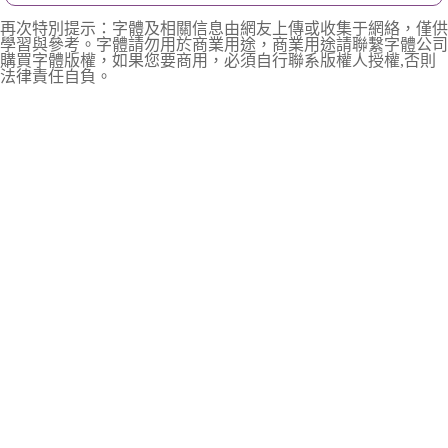
再次特別提示：字體及相關信息由網友上傳或收集于網絡，僅供
學習與參考。字體請勿用於商業用途，商業用途請聯繫字體公司
購買字體版權，如果您要商用，必須自行聯系版權人授權,否則
法律責任自負。