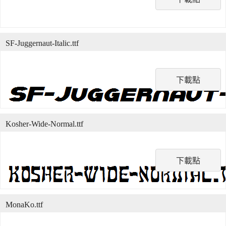
SF-Juggernaut-Italic.ttf
下載點
Kosher-Wide-Normal.ttf
下載點
MonaKo.ttf