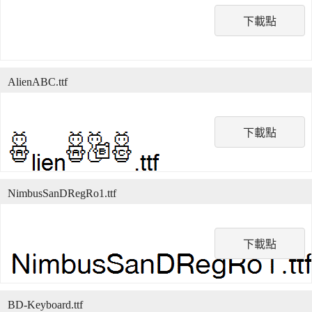
下載點
AlienABC.ttf
下載點
NimbusSanDRegRo1.ttf
下載點
BD-Keyboard.ttf