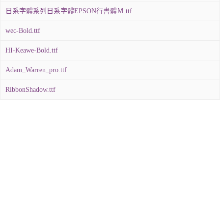
日系字體系列日系字體EPSON行書體Ｍ.ttf
wec-Bold.ttf
HI-Keawe-Bold.ttf
Adam_Warren_pro.ttf
RibbonShadow.ttf