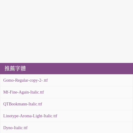
推薦字體
Gomo-Regular-copy-2-.ttf
Mf-Fine-Again-Italic.ttf
QTBookmann-Italic.ttf
Linotype-Aroma-Light-Italic.ttf
Dyno-Italic.ttf