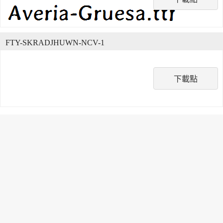
FTY-SKRADJHUWN-NCV-1
下載點