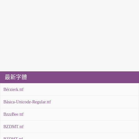
最新字體
Bérzierk.ttf
Básica-Unicode-Regular.ttf
BzzzBee.ttf
BZDMT.ttf