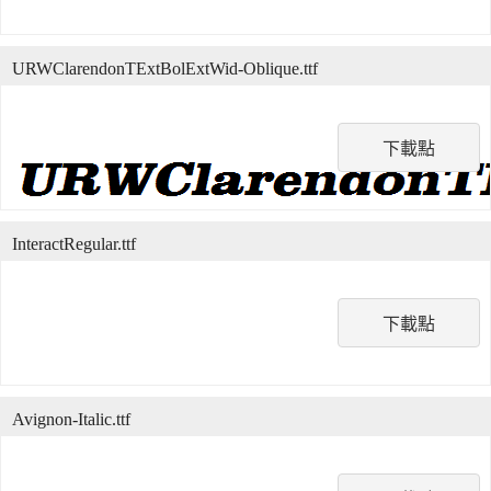
URWClarendonTExtBolExtWid-Oblique.ttf
下載點
InteractRegular.ttf
下載點
Avignon-Italic.ttf