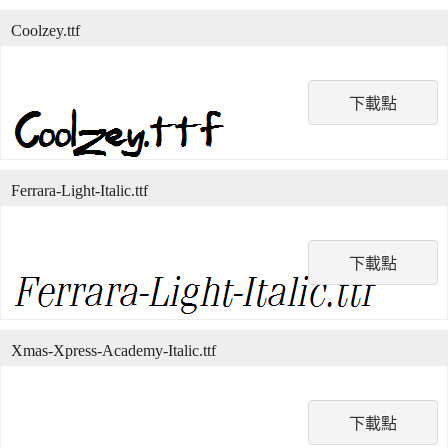
Coolzey.ttf
下載點
Ferrara-Light-Italic.ttf
下載點
Xmas-Xpress-Academy-Italic.ttf
下載點