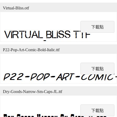
Virtual-Bliss.otf
下載點
P22-Pop-Art-Comic-Bold-Italic.ttf
下載點
Dry-Goods-Narrow-Sm-Caps-JL.ttf
下載點