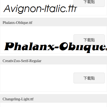
下載點
Phalanx-Oblique.ttf
下載點
CreativZoo-Serif-Regular
下載點
Changeling-Light.ttf