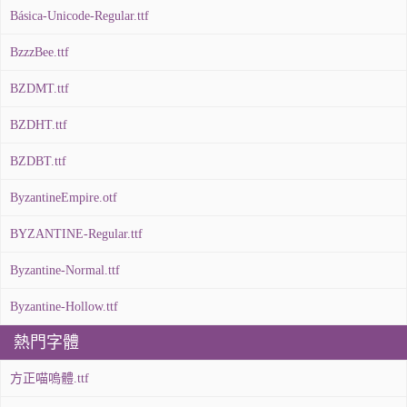
Básica-Unicode-Regular.ttf
BzzzBee.ttf
BZDMT.ttf
BZDHT.ttf
BZDBT.ttf
ByzantineEmpire.otf
BYZANTINE-Regular.ttf
Byzantine-Normal.ttf
Byzantine-Hollow.ttf
熱門字體
方正喵嗚體.ttf