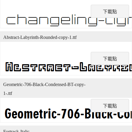
下載點
Abstract-Labyrinth-Rounded-copy-1.ttf
下載點
Geometric-706-Black-Condensed-BT-copy-
1-.ttf
下載點
Fortrack-Italic