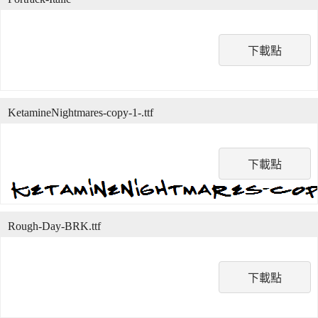
下載點
KetamineNightmares-copy-1-.ttf
下載點
Rough-Day-BRK.ttf
下載點