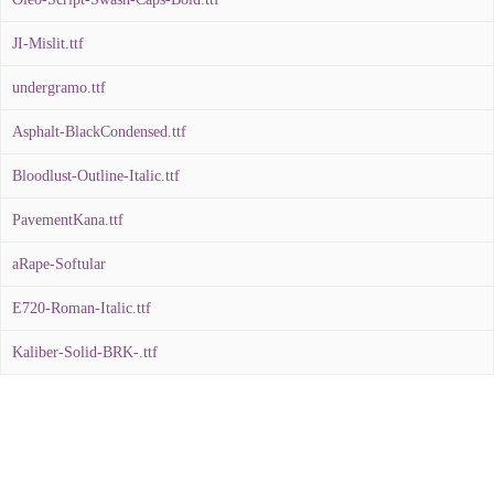
JI-Mislit.ttf
undergramo.ttf
Asphalt-BlackCondensed.ttf
Bloodlust-Outline-Italic.ttf
PavementKana.ttf
aRape-Softular
E720-Roman-Italic.ttf
Kaliber-Solid-BRK-.ttf