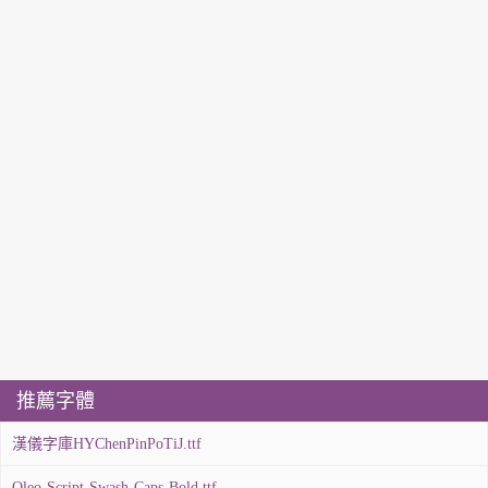
推薦字體
漢儀字庫HYChenPinPoTiJ.ttf
Oleo-Script-Swash-Caps-Bold.ttf