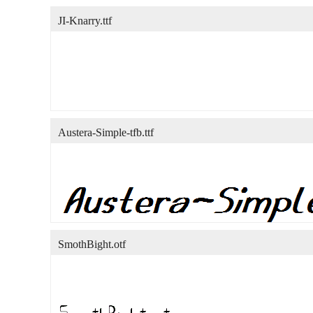
JI-Knarry.ttf
Austera-Simple-tfb.ttf
SmothBight.otf