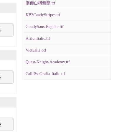
漢儀白棋體簡.ttf
KB3CandyStripes.ttf
GoudySans-Regular.ttf
點
ArilonItalic.ttf
Victualia.otf
Quest-Knight-Academy.ttf
CalliPsoGrafia-Italic.ttf
點
點