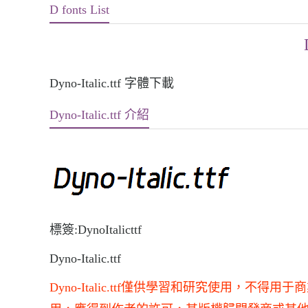
D fonts List
Dyno-Italic.ttf 字體下載
Dyno-Italic.ttf 介紹
標簽:DynoItalicttf
Dyno-Italic.ttf
Dyno-Italic.ttf僅供學習和研究使用