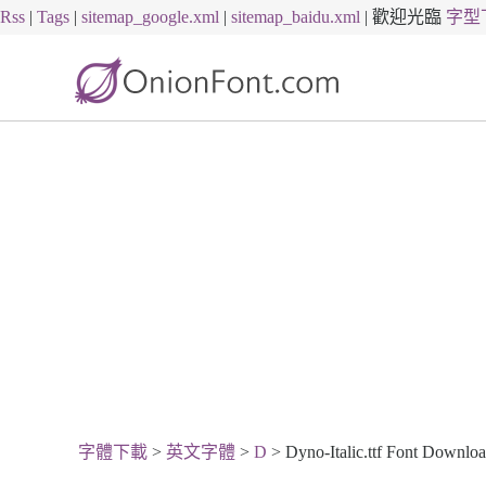
Rss
|
Tags
|
sitemap_google.xml
|
sitemap_baidu.xml
|
歡迎光臨
字型
字體下載
>
英文字體
>
D
> Dyno-Italic.ttf Font Downlo