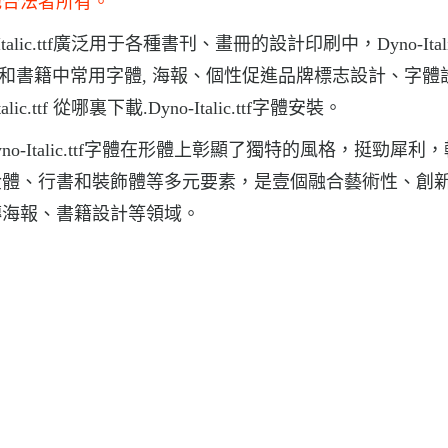
他合法者所有。
Italic.ttf廣泛用于各種書刊、畫冊的設計印刷中，Dyno-Italic
報紙和雜志和書籍中常用字體, 海報、個性促進品牌標志設計、字
ic.ttf 從哪裏下載.Dyno-Italic.ttf字體安裝。
，Dyno-Italic.ttf字體在形體上彰顯了獨特的風格，挺勁犀利
金體、行書和裝飾體等多元要素，是壹個融合藝術性、創
傳海報、書籍設計等領域。