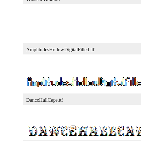
AmplitudesHollowDigitalFilled.ttf
DanceHallCaps.ttf