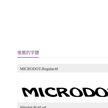
推薦的字體
MICRODOT-Regular.ttf
Winslett-Bold.otf