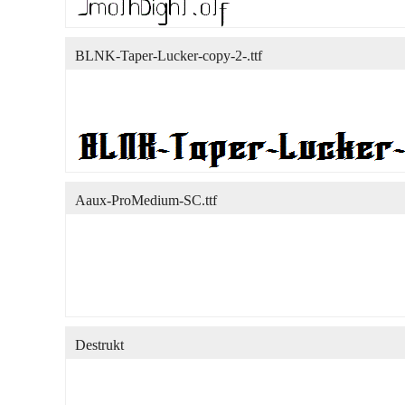
BLNK-Taper-Lucker-copy-2-.ttf
Aaux-ProMedium-SC.ttf
Destrukt