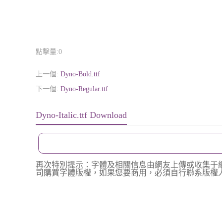
點擊量:
0
上一個:
Dyno-Bold.ttf
下一個:
Dyno-Regular.ttf
Dyno-Italic.ttf Download
再次特別提示：字體及相關信息由網友上傳或收集于
司購買字體版權，如果您要商用，必須自行聯系版權人