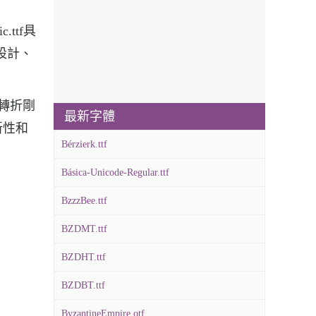
.ttf具
體設計、
，轉折剛
最新字體
新性和
Bérzierk.ttf
Básica-Unicode-Regular.ttf
BzzzBee.ttf
BZDMT.ttf
BZDHT.ttf
BZDBT.ttf
ByzantineEmpire.otf