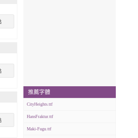
點
點
推薦字體
CityHeights.ttf
HansFraktur.ttf
點
Maki-Fugu.ttf