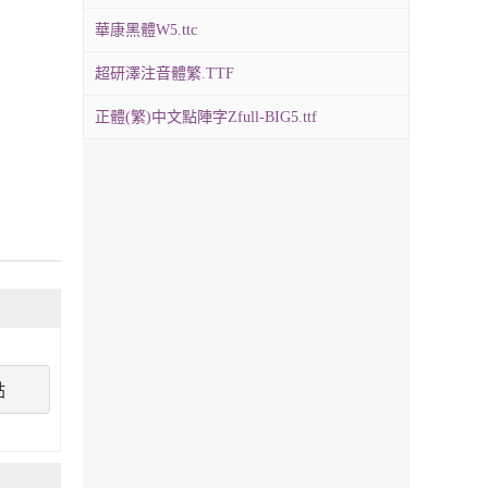
華康黑體W5.ttc
超研澤注音體繁.TTF
正體(繁)中文點陣字Zfull-BIG5.ttf
點