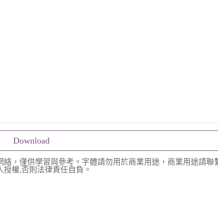
Download
網絡，僅供學習與參考。字體請勿用於商業用途，商業用途請聯
授權,否則法律責任自負。