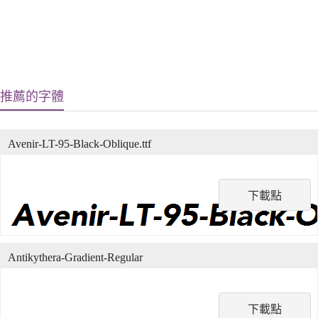
推薦的字體
Avenir-LT-95-Black-Oblique.ttf
下載點
Antikythera-Gradient-Regular
下載點