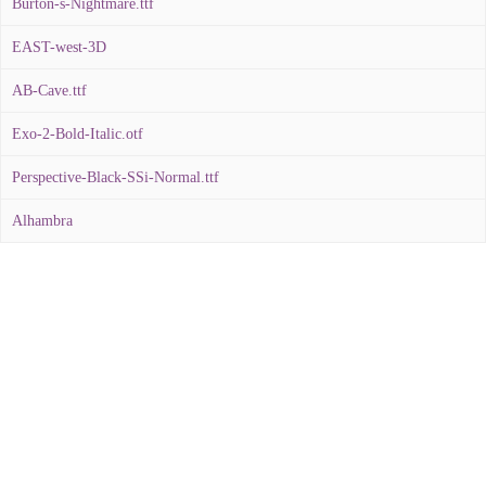
Burton-s-Nightmare.ttf
EAST-west-3D
AB-Cave.ttf
Exo-2-Bold-Italic.otf
Perspective-Black-SSi-Normal.ttf
Alhambra