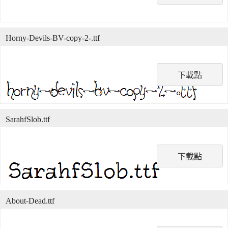
Horny-Devils-BV-copy-2-.ttf
下載點
SarahfSlob.ttf
下載點
About-Dead.ttf