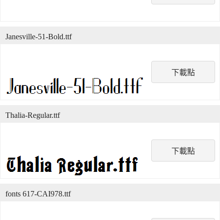
Janesville-51-Bold.ttf
下載點
Thalia-Regular.ttf
下載點
fonts 617-CAI978.ttf