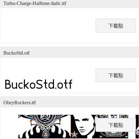
Turbo-Charge-Halftone-Italic.ttf
下載點
BuckoStd.otf
下載點
ObeyRockers.ttf
下載點