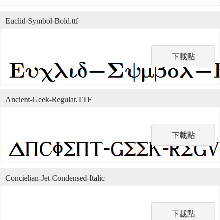
Euclid-Symbol-Bold.ttf
下載點
Ancient-Geek-Regular.TTF
下載點
Concielian-Jet-Condensed-Italic
下載點