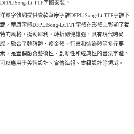
DFPLiSong-Lt.TTF字體安裝。
洋蔥字體網提供壹款華康字體DFPLiSong-Lt.TTF字體下
載，華康字體DFPLiSong-Lt.TTF字體在形體上彰顯了獨
特的風格，挺勁犀利，轉折剛健雄強，具有現代時尚
感，融合了魏碑體、瘦金體、行書和裝飾體等多元要
素，是壹個融合藝術性、創新性和經典性的書法字體。
可以應用于美術設計、宣傳海報、書籍設計等領域。