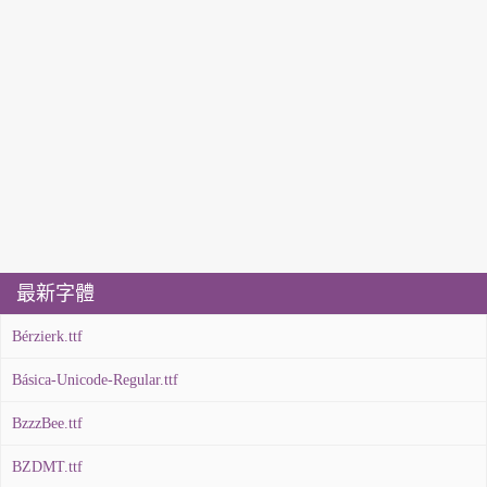
最新字體
Bérzierk.ttf
Básica-Unicode-Regular.ttf
BzzzBee.ttf
BZDMT.ttf