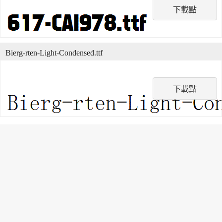
下載點
Bierg-rten-Light-Condensed.ttf
下載點