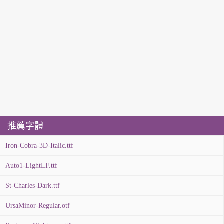
推薦字體
Iron-Cobra-3D-Italic.ttf
Auto1-LightLF.ttf
St-Charles-Dark.ttf
UrsaMinor-Regular.otf