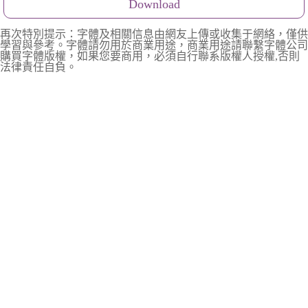
Download
再次特別提示：字體及相關信息由網友上傳或收集于網絡，僅供
學習與參考。字體請勿用於商業用途，商業用途請聯繫字體公司
購買字體版權，如果您要商用，必須自行聯系版權人授權,否則
法律責任自負。