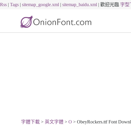
Rss
|
Tags
|
sitemap_google.xml
|
sitemap_baidu.xml
|
歡迎光臨
字型
字體下載
>
英文字體
>
O
> ObeyRockers.ttf Font Down