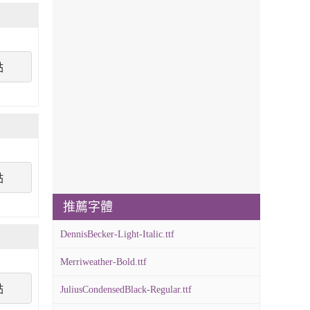
點
點
推薦字體
DennisBecker-Light-Italic.ttf
Merriweather-Bold.ttf
點
JuliusCondensedBlack-Regular.ttf