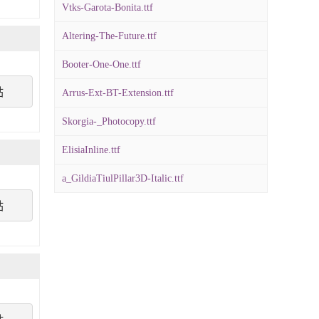
Vtks-Garota-Bonita.ttf
Altering-The-Future.ttf
Booter-One-One.ttf
點
Arrus-Ext-BT-Extension.ttf
Skorgia-_Photocopy.ttf
ElisiaInline.ttf
a_GildiaTiulPillar3D-Italic.ttf
點