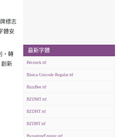
進品牌標志
tf字體安
最新字體
犀利，轉
Bérzierk.ttf
、創新
Básica-Unicode-Regular.ttf
BzzzBee.ttf
BZDMT.ttf
BZDHT.ttf
BZDBT.ttf
ByzantineEmpire.otf