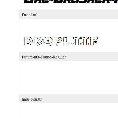
Drop!.ttf
Future-n0t-Found-Regular
haru-biru.ttf