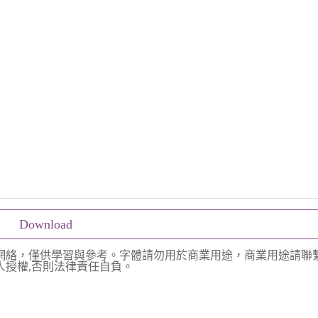
Download
網絡，僅供學習與參考。字體請勿用於商業用途，商業用途請聯
授權,否則法律責任自負。