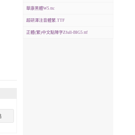
華康黑體W5.ttc
超研澤注音體繁.TTF
正體(繁)中文點陣字Zfull-BIG5.ttf
點