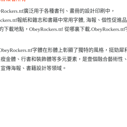
beyRockers.ttf廣泛用于各種書刊、畫冊的設計印刷中，
eyRockers.ttf報紙和雜志和書籍中常用字體, 海報、個性促
地點，ObeyRockers.ttf 從哪裏下載.ObeyRockers.t
，ObeyRockers.ttf字體在形體上彰顯了獨特的風格，挺勁
、瘦金體、行書和裝飾體等多元要素，是壹個融合藝術性
、宣傳海報、書籍設計等領域。