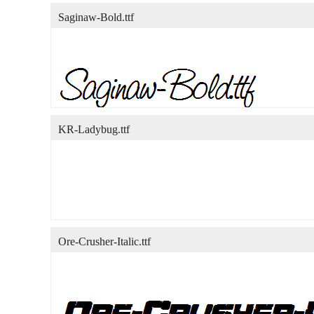
Saginaw-Bold.ttf
KR-Ladybug.ttf
Ore-Crusher-Italic.ttf