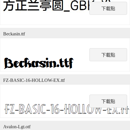
下載點
Beckasin.ttf
下載點
FZ-BASIC-16-HOLLOW-EX.ttf
下載點
Avalon-Lgt.otf