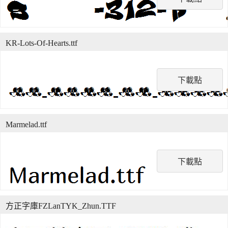
KR-Lots-Of-Hearts.ttf
下載點
Marmelad.ttf
下載點
方正字庫FZLanTYK_Zhun.TTF