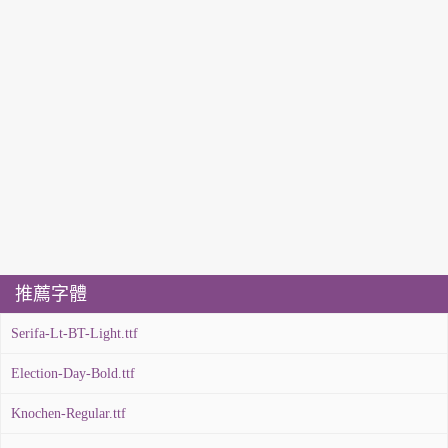
推薦字體
Serifa-Lt-BT-Light.ttf
Election-Day-Bold.ttf
Knochen-Regular.ttf