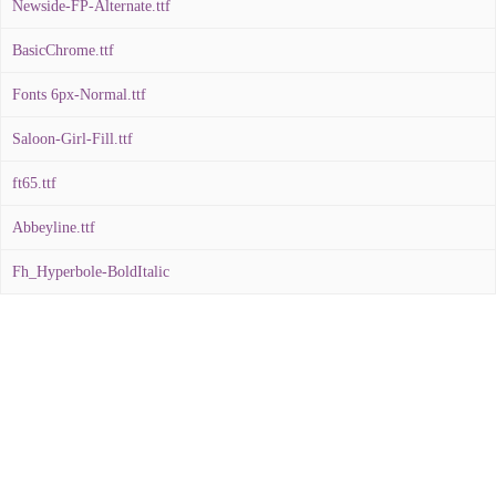
Newside-FP-Alternate.ttf
BasicChrome.ttf
Fonts 6px-Normal.ttf
Saloon-Girl-Fill.ttf
ft65.ttf
Abbeyline.ttf
Fh_Hyperbole-BoldItalic