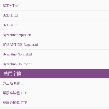
BZDMT.ttf
BZDHT.ttf
BZDBT.ttf
ByzantineEmpire.otf
BYZANTINE-Regular.ttf
Byzantine-Normal.ttf
Byzantine-Hollow.ttf
熱門字體
方正喵嗚體.ttf
華康娃娃體.TTF
華康秀風體.TTF