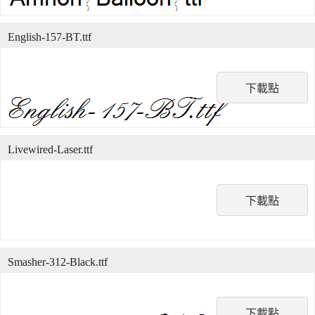
English-157-BT.ttf
下載點
Livewired-Laser.ttf
下載點
Smasher-312-Black.ttf
下載點