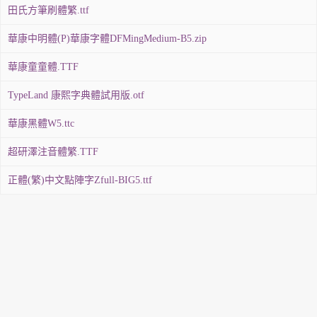
田氏方筆刷體繁.ttf
華康中明體(P)華康字體DFMingMedium-B5.zip
華康童童體.TTF
TypeLand 康熙字典體試用版.otf
華康黑體W5.ttc
超研澤注音體繁.TTF
正體(繁)中文點陣字Zfull-BIG5.ttf