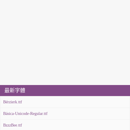
最新字體
Bérzierk.ttf
Básica-Unicode-Regular.ttf
BzzzBee.ttf