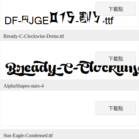
下載點
Bready-C-Clockwise-Demo.ttf
下載點
AlphaShapes-stars-4
下載點
Star-Eagle-Condensed.ttf