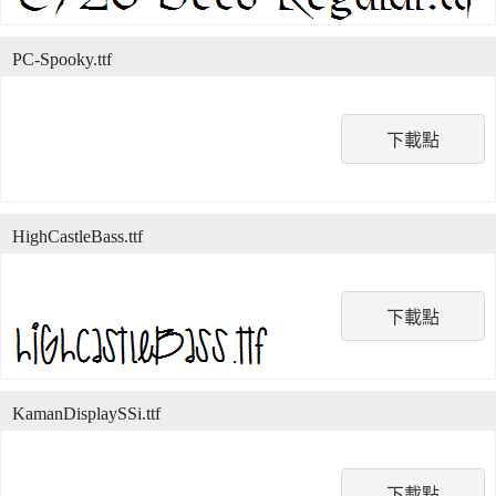
PC-Spooky.ttf
下載點
HighCastleBass.ttf
下載點
KamanDisplaySSi.ttf
下載點