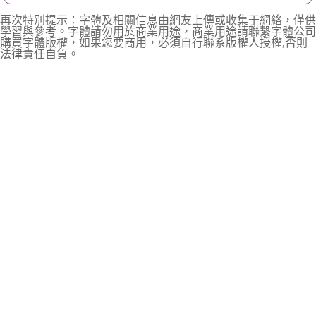
再次特別提示：字體及相關信息由網友上傳或收集于網絡，僅供
學習與參考。字體請勿用於商業用途，商業用途請聯繫字體公司
購買字體版權，如果您要商用，必須自行聯系版權人授權,否則
法律責任自負。