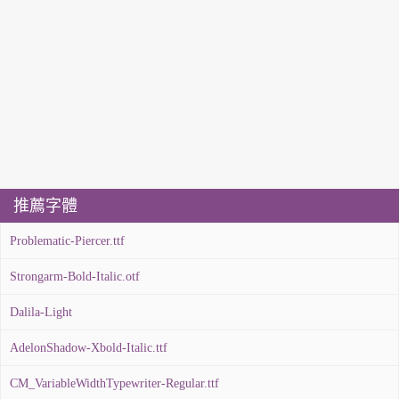
推薦字體
Problematic-Piercer.ttf
Strongarm-Bold-Italic.otf
Dalila-Light
AdelonShadow-Xbold-Italic.ttf
CM_VariableWidthTypewriter-Regular.ttf