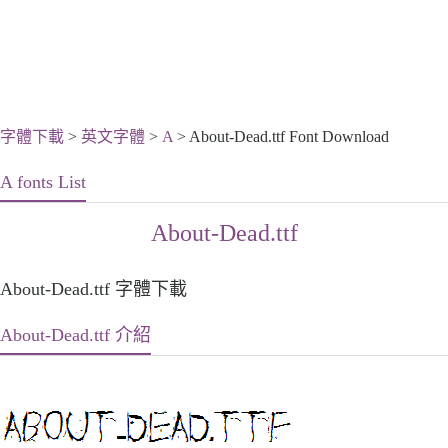
字體下載
>
英文字體
>
A
> About-Dead.ttf Font Download
A fonts List
About-Dead.ttf
About-Dead.ttf 字體下載
About-Dead.ttf 介紹