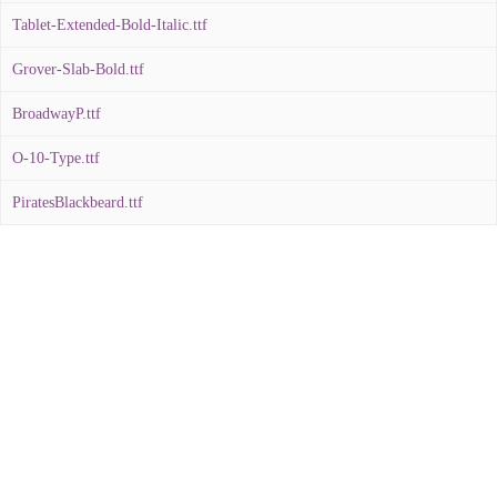
Tablet-Extended-Bold-Italic.ttf
Grover-Slab-Bold.ttf
BroadwayP.ttf
O-10-Type.ttf
PiratesBlackbeard.ttf