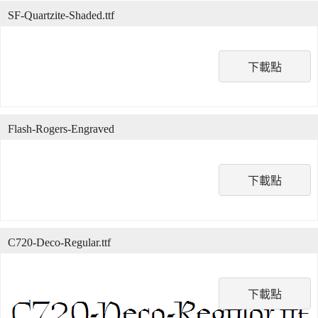
SF-Quartzite-Shaded.ttf
下載點
Flash-Rogers-Engraved
下載點
C720-Deco-Regular.ttf
下載點