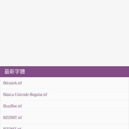
最新字體
Bérzierk.ttf
Básica-Unicode-Regular.ttf
BzzzBee.ttf
BZDMT.ttf