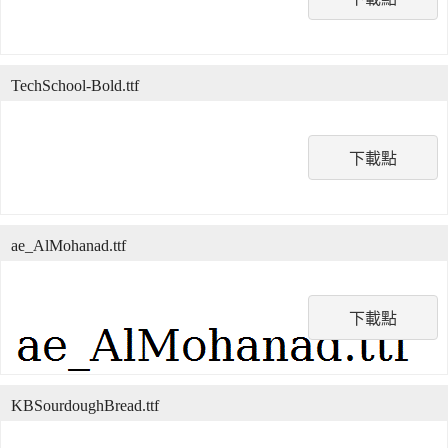
TechSchool-Bold.ttf
下載點
ae_AlMohanad.ttf
下載點
KBSourdoughBread.ttf