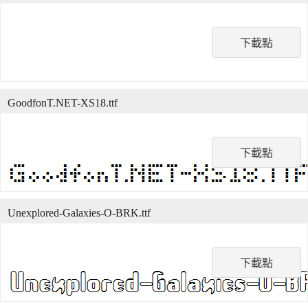
下載點
GoodfonT.NET-XS18.ttf
下載點
Unexplored-Galaxies-O-BRK.ttf
下載點