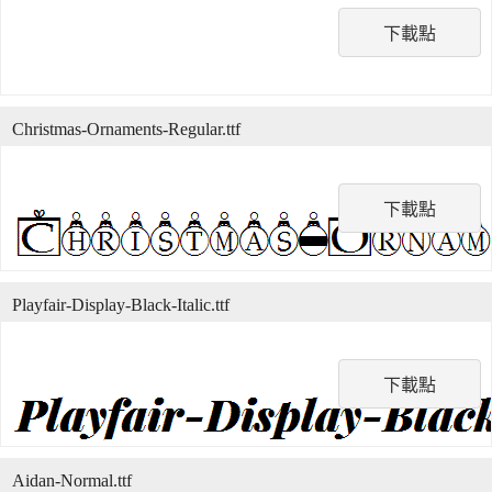
下載點
Christmas-Ornaments-Regular.ttf
下載點
Playfair-Display-Black-Italic.ttf
下載點
Aidan-Normal.ttf