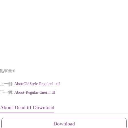
點擊量:
0
上一個:
AbottOldStyle-Regular1-.ttf
下一個:
About-Regular-ttnorm.ttf
About-Dead.ttf Download
Download