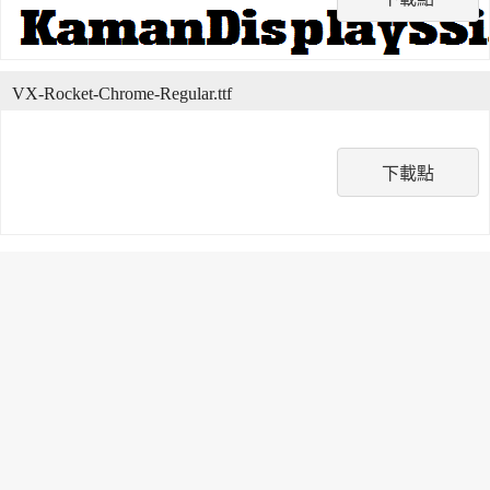
VX-Rocket-Chrome-Regular.ttf
下載點