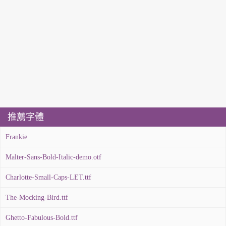
推薦字體
Frankie
Malter-Sans-Bold-Italic-demo.otf
Charlotte-Small-Caps-LET.ttf
The-Mocking-Bird.ttf
Ghetto-Fabulous-Bold.ttf