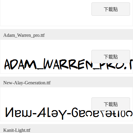
下載點
Adam_Warren_pro.ttf
下載點
New-Alay-Generation.ttf
下載點
Kanit-Light.ttf