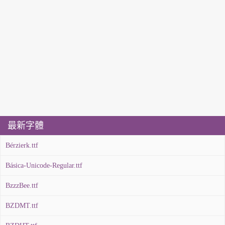
最新字體
Bérzierk.ttf
Básica-Unicode-Regular.ttf
BzzzBee.ttf
BZDMT.ttf