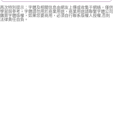
再次特別提示：字體及相關信息由網友上傳或收集于網絡，僅供
學習與參考。字體請勿用於商業用途，商業用途請聯繫字體公司
購買字體版權，如果您要商用，必須自行聯系版權人授權,否則
法律責任自負。