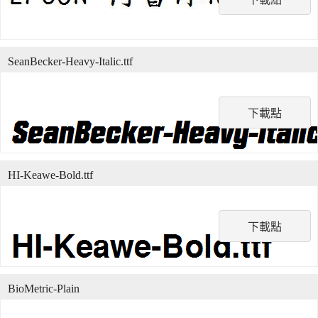
SeanBecker-Heavy-Italic.ttf
下載點
HI-Keawe-Bold.ttf
下載點
BioMetric-Plain