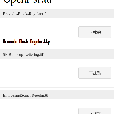
Bravado-Block-Regular.ttf
下載點
SF-Buttacup-Lettering.ttf
下載點
EngrossingScript-Regular.ttf
下載點