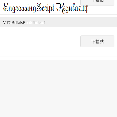
VTCBelialsBladeItalic.ttf
下載點