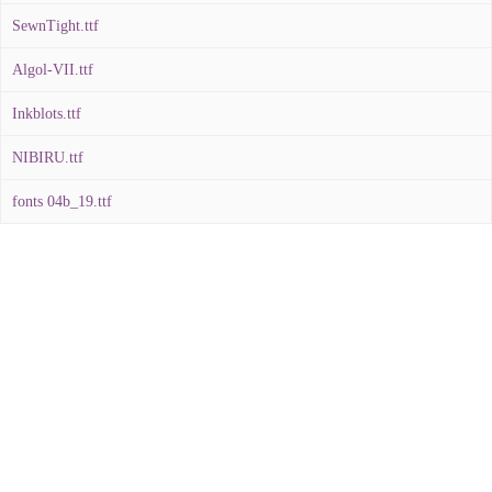
SewnTight.ttf
Algol-VII.ttf
Inkblots.ttf
NIBIRU.ttf
fonts 04b_19.ttf