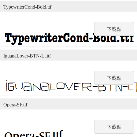
TypewriterCond-Bold.ttf
下載點
IguanaLover-BTN-Lt.ttf
下載點
Opera-SF.ttf
下載點