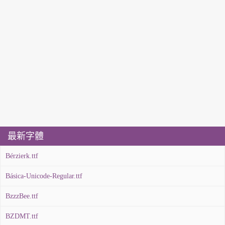
最新字體
Bérzierk.ttf
Básica-Unicode-Regular.ttf
BzzzBee.ttf
BZDMT.ttf