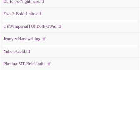
Burton-s-Nightmare.ttf
Exo-2-Bold-Italic.otf
URWImperialTUltBolExtWid.ttf
Jenny-s-Handwriting.ttf
Yukon-Gold.ttf
Photina-MT-Bold-Italic.ttf