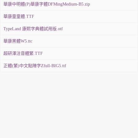
華康中明體(P)華康字體DFMingMedium-B5.zip
華康童童體.TTF
TypeLand 康熙字典體試用版.otf
華康黑體W5.ttc
超研澤注音體繁.TTF
正體(繁)中文點陣字Zfull-BIG5.ttf