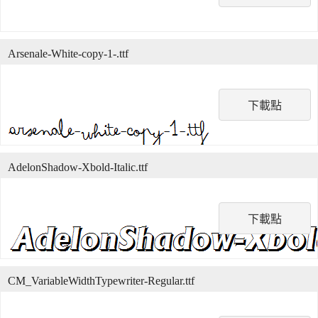
Arsenale-White-copy-1-.ttf
下載點
AdelonShadow-Xbold-Italic.ttf
下載點
CM_VariableWidthTypewriter-Regular.ttf