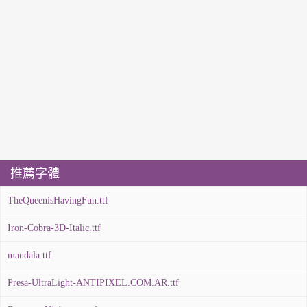
推薦字體
TheQueenisHavingFun.ttf
Iron-Cobra-3D-Italic.ttf
mandala.ttf
Presa-UltraLight-ANTIPIXEL.COM.AR.ttf