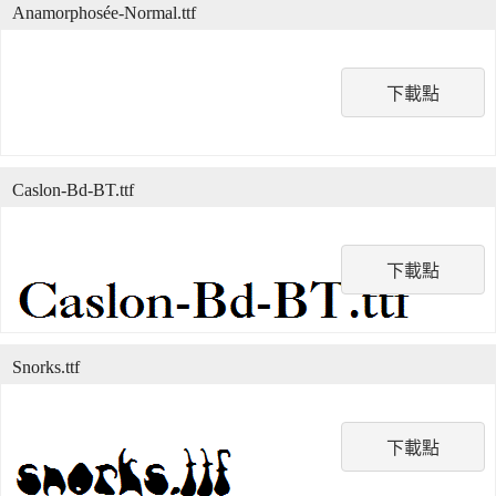
Anamorphosée-Normal.ttf
下載點
Caslon-Bd-BT.ttf
下載點
Snorks.ttf
下載點