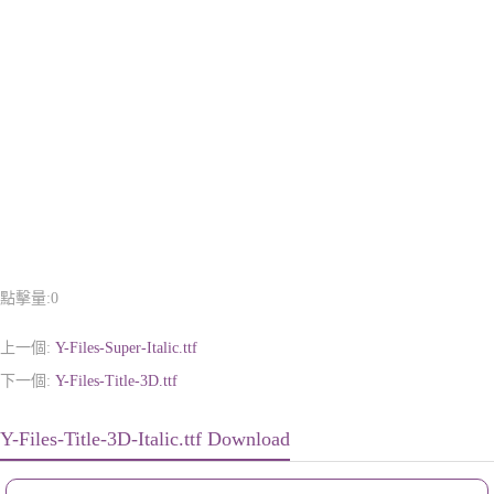
點擊量:
0
上一個:
Y-Files-Super-Italic.ttf
下一個:
Y-Files-Title-3D.ttf
Y-Files-Title-3D-Italic.ttf Download