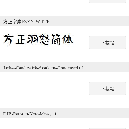
方正字庫FZYNJW.TTF
下載點
Jack-s-Candlestick-Academy-Condensed.ttf
下載點
DJB-Ransom-Note-Messy.ttf