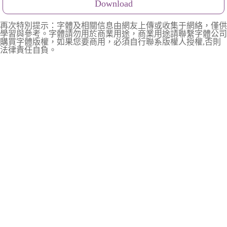
Download
再次特別提示：字體及相關信息由網友上傳或收集于網絡，僅供
學習與參考。字體請勿用於商業用途，商業用途請聯繫字體公司
購買字體版權，如果您要商用，必須自行聯系版權人授權,否則
法律責任自負。