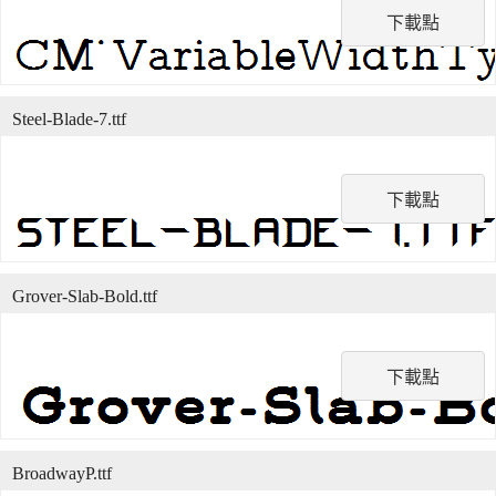
下載點
Steel-Blade-7.ttf
下載點
Grover-Slab-Bold.ttf
下載點
BroadwayP.ttf