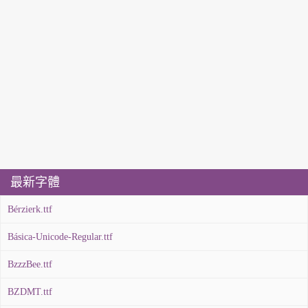
最新字體
Bérzierk.ttf
Básica-Unicode-Regular.ttf
BzzzBee.ttf
BZDMT.ttf