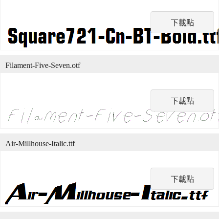
下載點
Filament-Five-Seven.otf
下載點
Air-Millhouse-Italic.ttf
下載點