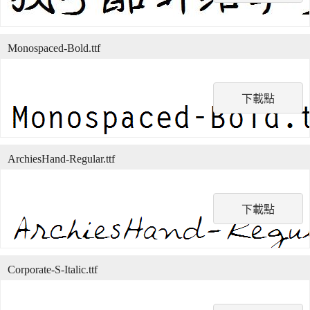
Monospaced-Bold.ttf
下載點
ArchiesHand-Regular.ttf
下載點
Corporate-S-Italic.ttf