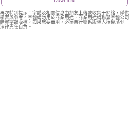
Download
再次特別提示：字體及相關信息由網友上傳或收集于網絡，僅供
學習與參考。字體請勿用於商業用途，商業用途請聯繫字體公司
購買字體版權，如果您要商用，必須自行聯系版權人授權,否則
法律責任自負。