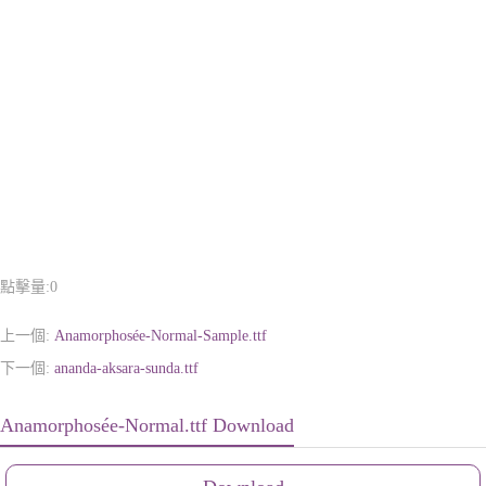
點擊量:
0
上一個:
Anamorphosée-Normal-Sample.ttf
下一個:
ananda-aksara-sunda.ttf
Anamorphosée-Normal.ttf Download