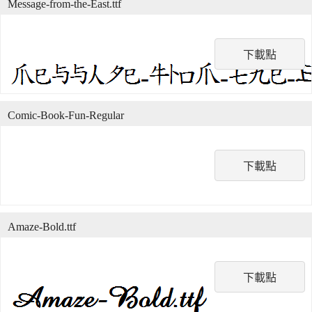
Message-from-the-East.ttf
下載點
Comic-Book-Fun-Regular
下載點
Amaze-Bold.ttf
下載點