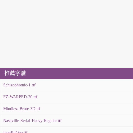
推薦字體
Schizophrenic-1.ttf
FZ-WARPED-20.ttf
Mindless-Brute-3D.ttf
Nashville-Serial-Heavy-Regular.ttf
IconBitOne.ttf