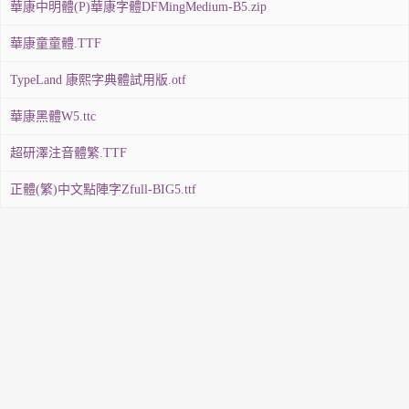
華康中明體(P)華康字體DFMingMedium-B5.zip
華康童童體.TTF
TypeLand 康熙字典體試用版.otf
華康黑體W5.ttc
超研澤注音體繁.TTF
正體(繁)中文點陣字Zfull-BIG5.ttf