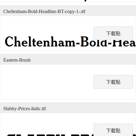
Cheltenham-Bold-Headline-BT-copy-1-.ttf
下載點
Eastern-Brush
下載點
Slabby-Prices-Italic.ttf
下載點