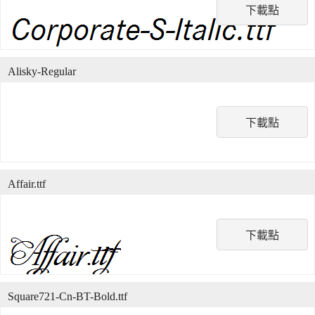
下載點
Alisky-Regular
下載點
Affair.ttf
下載點
Square721-Cn-BT-Bold.ttf