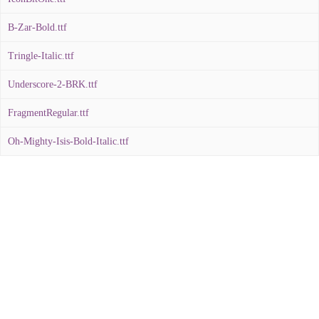
B-Zar-Bold.ttf
Tringle-Italic.ttf
Underscore-2-BRK.ttf
FragmentRegular.ttf
Oh-Mighty-Isis-Bold-Italic.ttf