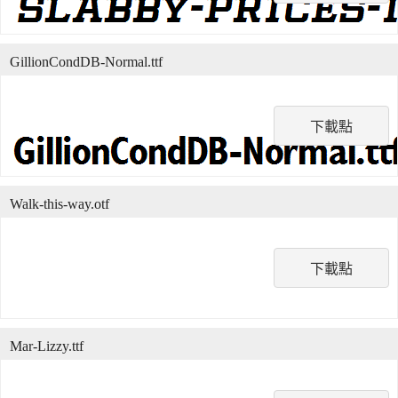
GillionCondDB-Normal.ttf
下載點
Walk-this-way.otf
下載點
Mar-Lizzy.ttf