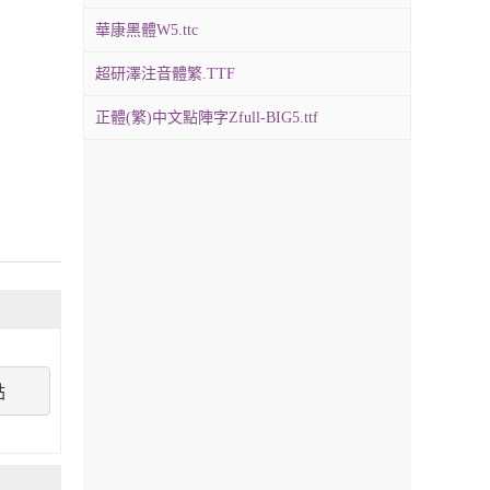
華康黑體W5.ttc
超研澤注音體繁.TTF
正體(繁)中文點陣字Zfull-BIG5.ttf
點