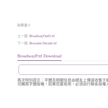
點擊量:
0
上一個:
BroadwayOutD.ttf
下一個:
Brocaine-Decade.ttf
BroadwayP.ttf Download
再次特別提示：字體及相關信息由網友上傳或收集于
司購買字體版權，如果您要商用，必須自行聯系版權人