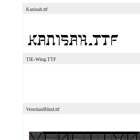
Kanisah.ttf
TIE-Wing.TTF
VenetianBlind.ttf