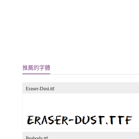
推薦的字體
Eraser-Dust.ttf
Peabody.ttf