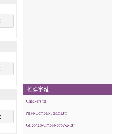
點
點
推薦字體
Checkers.ttf
Nike-Combat-Stencil.ttf
點
Gilgongo-Ombre-copy-2-.ttf