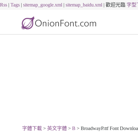
Rss
|
Tags
|
sitemap_google.xml
|
sitemap_baidu.xml
|
歡迎光臨
字型
字體下載
>
英文字體
>
B
> BroadwayP.ttf Font Downlo