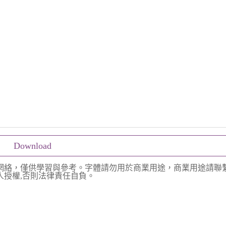
Download
網絡，僅供學習與參考。字體請勿用於商業用途，商業用途請聯
授權,否則法律責任自負。