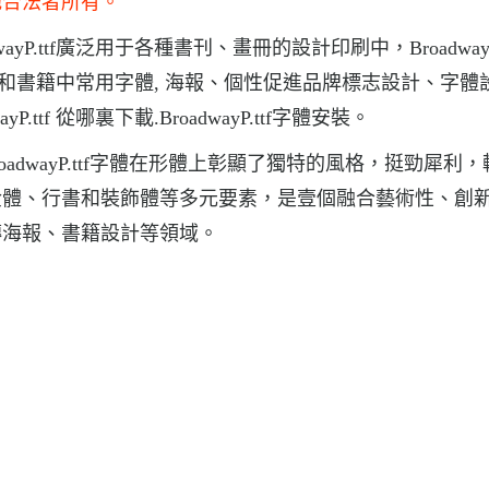
他合法者所有。
dwayP.ttf廣泛用于各種書刊、畫冊的設計印刷中，BroadwayP.
紙和雜志和書籍中常用字體, 海報、個性促進品牌標志設計、字體
P.ttf 從哪裏下載.BroadwayP.ttf字體安裝。
BroadwayP.ttf字體在形體上彰顯了獨特的風格，挺勁犀利
金體、行書和裝飾體等多元要素，是壹個融合藝術性、創
傳海報、書籍設計等領域。