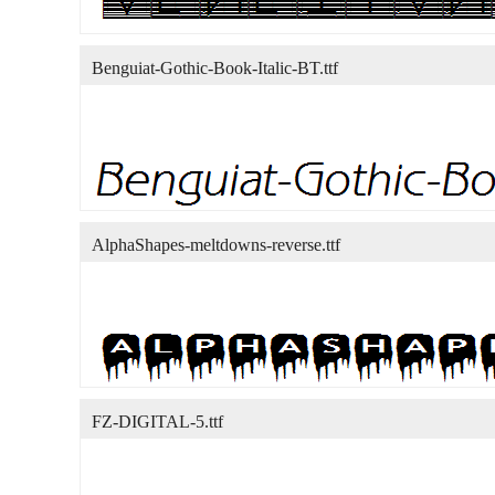
Benguiat-Gothic-Book-Italic-BT.ttf
AlphaShapes-meltdowns-reverse.ttf
FZ-DIGITAL-5.ttf