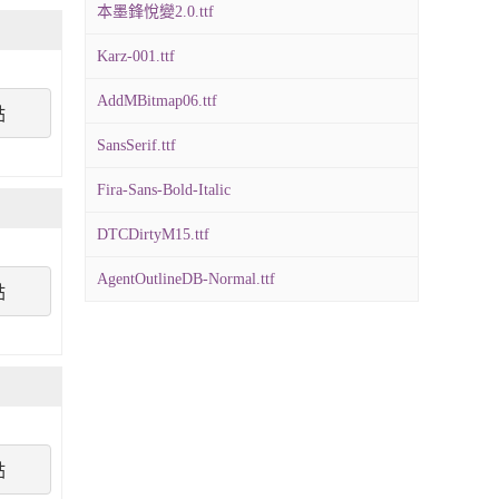
本墨鋒悅變2.0.ttf
Karz-001.ttf
AddMBitmap06.ttf
點
SansSerif.ttf
Fira-Sans-Bold-Italic
DTCDirtyM15.ttf
AgentOutlineDB-Normal.ttf
點
點