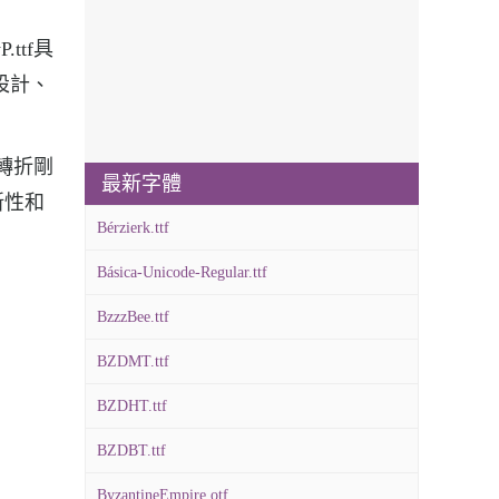
ttf具
設計、
，轉折剛
最新字體
新性和
Bérzierk.ttf
Básica-Unicode-Regular.ttf
BzzzBee.ttf
BZDMT.ttf
BZDHT.ttf
BZDBT.ttf
ByzantineEmpire.otf