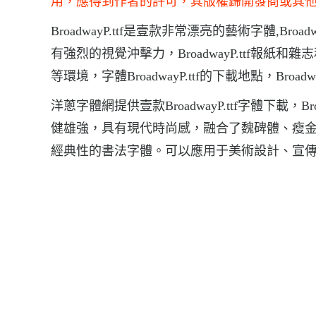
用，應得到作者的許可，其版權歸開發商或其
BroadwayP.ttf是壹款非常漂亮的藝術字體,Broa
有強烈的視覺沖擊力，BroadwayP.ttf報
等環境，字體BroadwayP.ttf的下載地點，Broadway
洋蔥字體網提供壹款BroadwayP.ttf字體下載，
健雄強，具有現代時尚感，融合了魏碑體、瘦
經典性的書法字體。可以應用于美術設計、宣