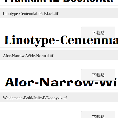
Linotype-Centennial-95-Black.ttf
下載點
Alor-Narrow-Wide-Normal.ttf
下載點
Weidemann-Bold-Italic-BT-copy-1-.ttf
下載點