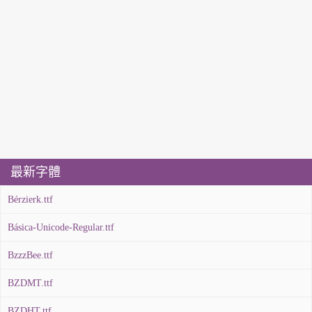
最新字體
Bérzierk.ttf
Básica-Unicode-Regular.ttf
BzzzBee.ttf
BZDMT.ttf
BZDHT.ttf