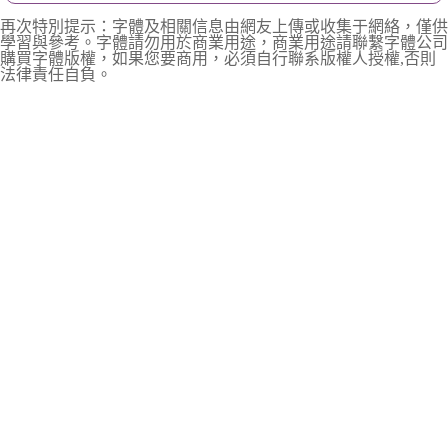
再次特別提示：字體及相關信息由網友上傳或收集于網絡，僅供
學習與參考。字體請勿用於商業用途，商業用途請聯繫字體公司
購買字體版權，如果您要商用，必須自行聯系版權人授權,否則
法律責任自負。