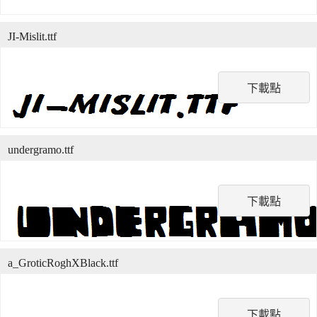
JI-Mislit.ttf
下載點
undergramo.ttf
下載點
a_GroticRoghXBlack.ttf
下載點