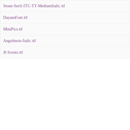
Stone-Serif-ITC-TT-MediumItalic.ttf
DayansFont.ttf
MiniPics.ttf
Angolmois-Italic.ttf
JI-Scents.ttf