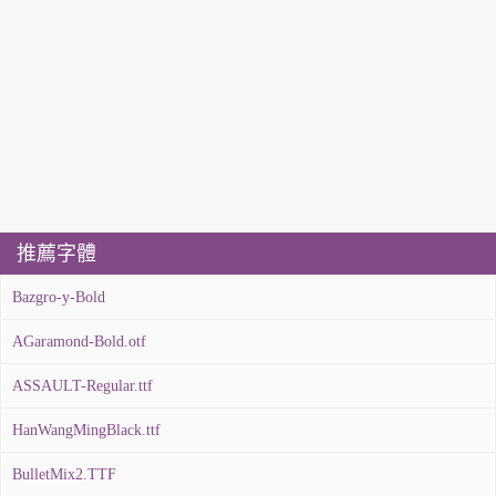
推薦字體
Bazgro-y-Bold
AGaramond-Bold.otf
ASSAULT-Regular.ttf
HanWangMingBlack.ttf
BulletMix2.TTF