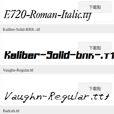
下載點
Kaliber-Solid-BRK-.ttf
下載點
Vaughn-Regular.ttf
下載點
Badcab.ttf