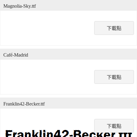
Magnolia-Sky.ttf
下載點
Café-Madrid
下載點
Franklin42-Becker.ttf
下載點