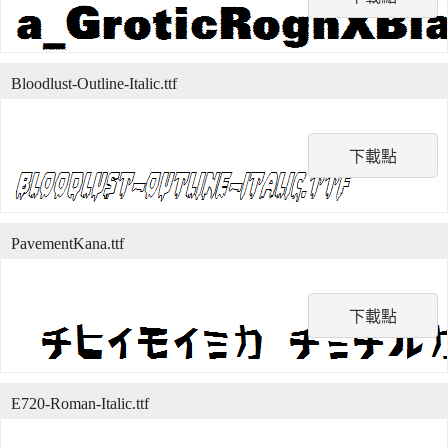
Bloodlust-Outline-Italic.ttf
下載點
PavementKana.ttf
下載點
E720-Roman-Italic.ttf