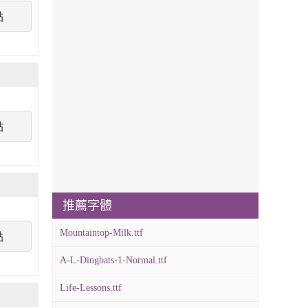
點
點
推薦字體
Mountaintop-Milk.ttf
點
A-L-Dingbats-1-Normal.ttf
Life-Lessons.ttf