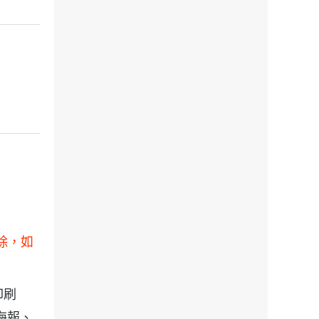
刪除，如
印刷
 海報、