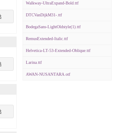
Walkway-UltraExpand-Bold.ttf
DTCVanDijkM31-.ttf
點
BodegaSans-LightOldstyle(1).ttf
RemusExtended-Italic.ttf
Helvetica-LT-53-Extended-Oblique.ttf
Larina.ttf
點
AWAN-NUSANTARA.otf
點