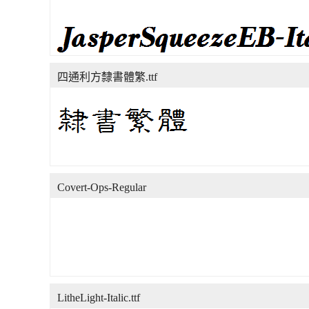
四通利方隸書體繁.ttf
Covert-Ops-Regular
LitheLight-Italic.ttf