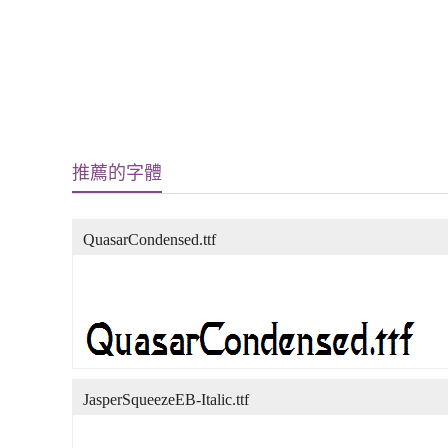
推薦的字體
QuasarCondensed.ttf
JasperSqueezeEB-Italic.ttf