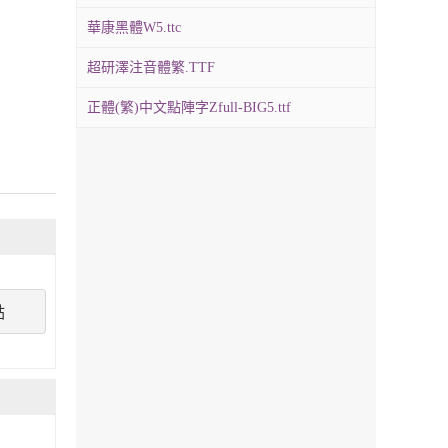
華康黑體W5.ttc
超研澤注音體繁.TTF
正體(繁)中文點陣字Zfull-BIG5.ttf
點