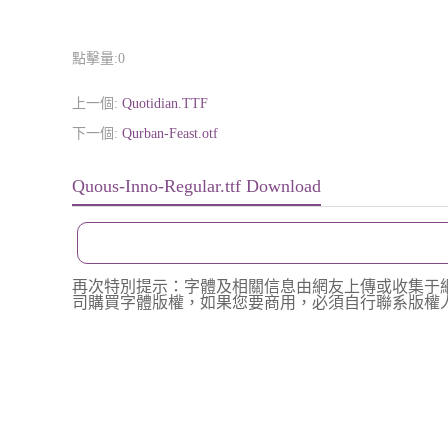
點擊量:
0
上一個:
Quotidian.TTF
下一個:
Qurban-Feast.otf
Quous-Inno-Regular.ttf Download
再次特別提示：字體及相關信息由網友上傳或收集于
司購買字體版權，如果您要商用，必須自行聯系版權人