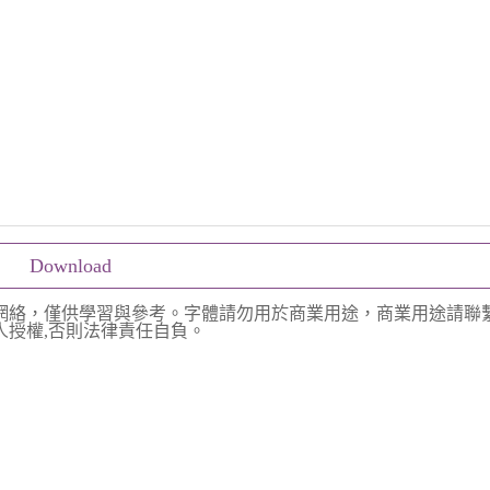
Download
網絡，僅供學習與參考。字體請勿用於商業用途，商業用途請聯
授權,否則法律責任自負。