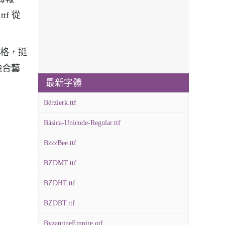
tf 從
的風格，挺
融合藝
最新字體
Bérzierk.ttf
Básica-Unicode-Regular.ttf
BzzzBee.ttf
BZDMT.ttf
BZDHT.ttf
BZDBT.ttf
ByzantineEmpire.otf